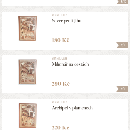
9
/10
VERNE JULES
Sever proti Jihu
180 Kč
9
/10
VERNE JULES
Milionář na cestách
290 Kč
9
/10
VERNE JULES
Archipel v plamenech
220 Kč