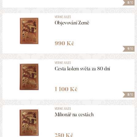
8
/10
VERNE JULES
Objevování Země
990 Kč
9
/10
VERNE JULES
Cesta kolem světa za 80 dní
1 100 Kč
8
/10
VERNE JULES
Milionář na cestách
250 Kč