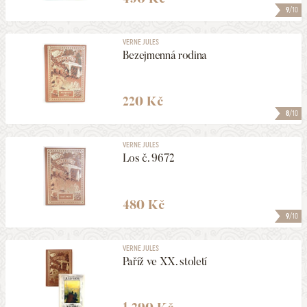
9
/10
VERNE JULES
Bezejmenná rodina
220 Kč
8
/10
VERNE JULES
Los č. 9672
480 Kč
9
/10
VERNE JULES
Paříž ve XX. století