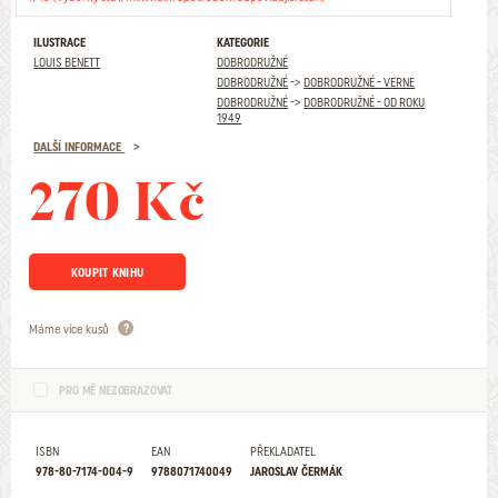
ILUSTRACE
KATEGORIE
LOUIS BENETT
DOBRODRUŽNÉ
DOBRODRUŽNÉ
->
DOBRODRUŽNÉ - VERNE
DOBRODRUŽNÉ
->
DOBRODRUŽNÉ - OD ROKU
1949
DALŠÍ INFORMACE
270 Kč
KOUPIT KNIHU
Máme více kusů
PRO MĚ NEZOBRAZOVAT
ISBN
EAN
PŘEKLADATEL
978-80-7174-004-9
9788071740049
JAROSLAV ČERMÁK