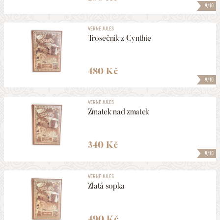
9
/10
VERNE JULES
Trosečník z Cynthie
480 Kč
9
/10
VERNE JULES
Zmatek nad zmatek
340 Kč
9
/10
VERNE JULES
Zlatá sopka
490 Kč