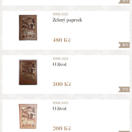
9
/10
VERNE JULES
Zelený paprsek
480 Kč
8
/10
VERNE JULES
O život
300 Kč
7
/10
VERNE JULES
O život
200 Kč