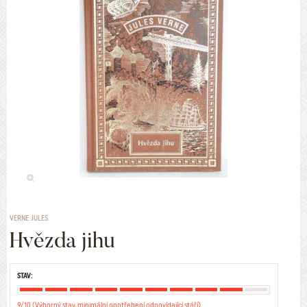
VERNE JULES
Hvězda jihu
STAV:
9/10 (Výborný stav, minimální opotřebení odpovídající stáří)