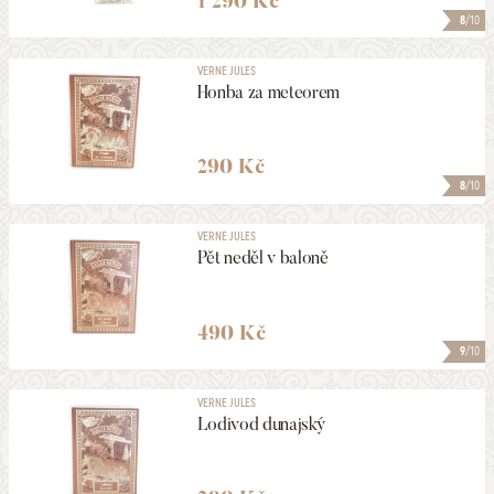
1 290 Kč
8
/10
VERNE JULES
Honba za meteorem
290 Kč
8
/10
VERNE JULES
Pět neděl v baloně
490 Kč
9
/10
VERNE JULES
Lodivod dunajský