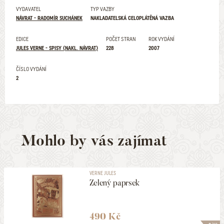
VYDAVATEL
TYP VAZBY
NÁVRAT - RADOMÍR SUCHÁNEK
NAKLADATELSKÁ CELOPLÁTĚNÁ VAZBA
EDICE
POČET STRAN
ROK VYDÁNÍ
JULES VERNE - SPISY (NAKL. NÁVRAT)
228
2007
ČÍSLO VYDÁNÍ
2
Mohlo by vás zajímat
VERNE JULES
Zelený paprsek
490 Kč