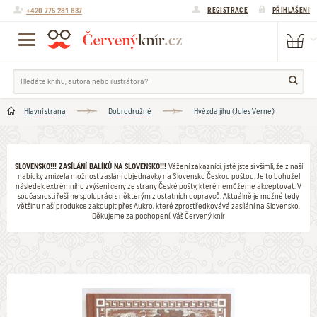
+420 775 281 837
REGISTRACE
PŘIHLÁŠENÍ
Hlavní strana
Dobrodružné
Hvězda jihu (Jules Verne)
SLOVENSKO!!! ZASÍLÁNÍ BALÍKŮ NA SLOVENSKO!!!
Vážení zákazníci, jistě jste si všimli, že z naší
nabídky zmizela možnost zaslání objednávky na Slovensko Českou poštou. Je to bohužel
následek extrémního zvýšení ceny ze strany České pošty, které nemůžeme akceptovat. V
současnosti řešíme spolupráci s některým z ostatních dopravců. Aktuálně je možné tedy
většinu naší produkce zakoupit přes Aukro, které zprostředkovává zasílání na Slovensko.
Děkujeme za pochopení. Váš Červený knír