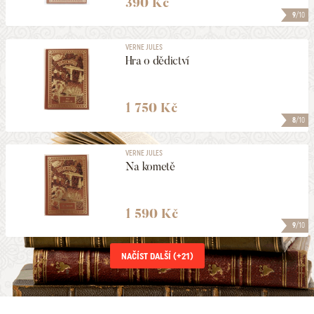
390 Kč
9
/10
VERNE JULES
Hra o dědictví
1 750 Kč
8
/10
VERNE JULES
Na kometě
1 590 Kč
9
/10
NAČÍST DALŠÍ (+
21
)