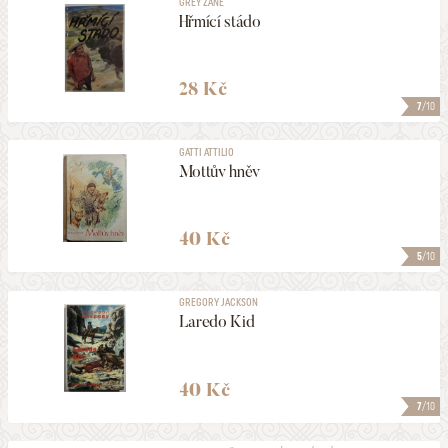
GREY ZANE
Hřmící stádo
28 Kč
7
/10
GATTI ATTILIO
Mottův hněv
40 Kč
5
/10
GREGORY JACKSON
Laredo Kid
40 Kč
7
/10