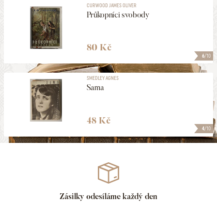
CURWOOD JAMES OLIVER
Průkopníci svobody
80 Kč
6
/10
SMEDLEY AGNES
Sama
48 Kč
4
/10
Zásilky odesíláme každý den