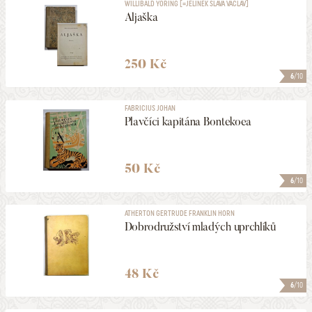
WILLIBALD YÖRING [=JELÍNEK SLÁVA VÁCLAV]
Aljaška
250 Kč
6
/10
FABRICIUS JOHAN
Plavčíci kapitána Bontekoea
50 Kč
6
/10
ATHERTON GERTRUDE FRANKLIN HORN
Dobrodružství mladých uprchlíků
48 Kč
6
/10