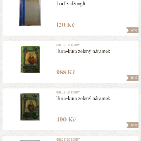
Loď v džungli
120 Kč
6
/10
GREDSTED TORRY
Hura-kura zelený náramek
988 Kč
5
/10
GREDSTED TORRY
Hura-kura zelený náramek
490 Kč
5
/10
GREDSTED TORRY