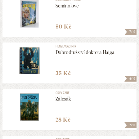
Seminolové
50 Kč
7
/10
HENZL VLADIMÍR
Dobrodružství doktora Haiga
35 Kč
6
/10
GREY ZANE
Zálesák
28 Kč
7
/10