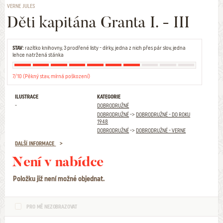
VERNE JULES
Děti kapitána Granta I. - III
STAV:
razítko knihovny, 3 prodřené listy - dírky, jedna z nich přes pár slov, jedna
lehce natržená stánka
7/10 (Pěkný stav, mírná poškození)
ILUSTRACE
KATEGORIE
-
DOBRODRUŽNÉ
DOBRODRUŽNÉ
->
DOBRODRUŽNÉ - DO ROKU
1948
DOBRODRUŽNÉ
->
DOBRODRUŽNÉ - VERNE
DALŠÍ INFORMACE
Není v nabídce
Položku již není možné objednat.
PRO MĚ NEZOBRAZOVAT