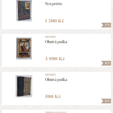
Syn prérie
1 200 Kč
7
/10
MAY KAREL
Ohnivá puška
3 990 Kč
8
/10
MAY KAREL
Ohnivá puška
590 Kč
5
/10
ŠVÁBENICKÝ RUDOLF