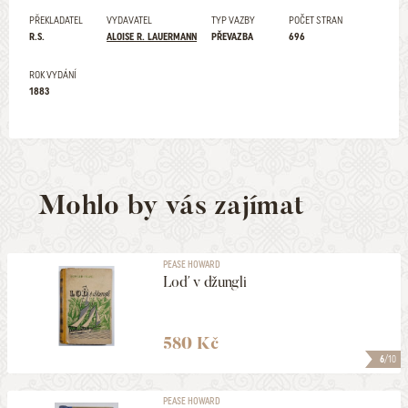
PŘEKLADATEL
VYDAVATEL
TYP VAZBY
POČET STRAN
R.S.
ALOISE R. LAUERMANN
PŘEVAZBA
696
ROK VYDÁNÍ
1883
Mohlo by vás zajímat
PEASE HOWARD
Loď v džungli
580 Kč
6
/10
PEASE HOWARD