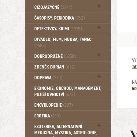
Beletrie - Ostatní (2580)
CIZOJAZYČNÉ
(3241)
Cizojazyčné - Anglické (1152)
ČASOPISY, PERIODIKA
(762)
Cizojazyčné - Německé (887)
DETEKTIVKY. KRIMI
(1919)
Cizojazyčné - Ostatní (725)
Detektivky - Do roku 1948 (417)
DIVADLO, FILM, HUDBA, TANEC
Detektivky - Od roku 1949 (156)
(1687)
DOBRODRUŽNÉ
(3250)
VY
Černé a Krvavé romány (3)
ZDENĚK BURIAN
(652)
TA
Dobrodružné - Do roku 1948 (1626)
DOPRAVA
(270)
Dobrodružné - Foglar (95)
NÁ
Dobrodružné - May (132)
Letadla (56)
EKONOMIE, OBCHOD, MANAGEMENT,
50
Dobrodružné - Od roku 1949 (371)
Vlaky a železnice (61)
POJIŠŤOVNICTVÍ
(673)
Dobrodružné - Sešitové edice (417)
ENCYKLOPEDIE
(287)
Dobrodružné - Verne (270)
EROTIKA
(130)
ESOTERIKA, ALTERNATIVNÍ
M
MEDICÍNA, MYSTIKA, ASTROLOGIE,