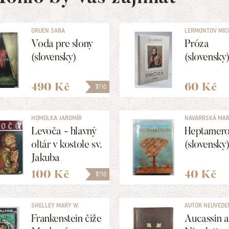
GRUEN SARA
LERMONTOV MIC
JURJEVIČ
Voda pre slony
Próza
(slovensky)
(slovensky
490 Kč
60 Kč
7
/10
HOMOLKA JAROMÍR
NAVARRSKÁ MAR
Levoča - hlavný
Heptamer
oltár v kostole sv.
(slovensky
Jakuba
100 Kč
40 Kč
7
/10
SHELLEY MARY W.
AUTOR NEUVEDE
Frankenstein čiže
Aucassin a