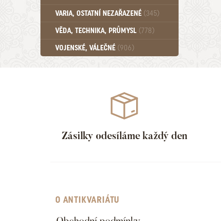
Učebnice - SŠ (789)
VARIA, OSTATNÍ NEZAŘAZENÉ
(345)
Učebnice - VŠ (259)
Učebnice - ZŠ (556)
VĚDA, TECHNIKA, PRŮMYSL
(778)
Učebnice - Ostatní (499)
VOJENSKÉ, VÁLEČNÉ
(906)
Zásilky odesíláme každý den
O ANTIKVARIÁTU