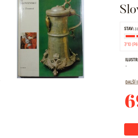
Slo
STAV:
za
7/10 (Pě
ILUST
-
DALŠÍ
6