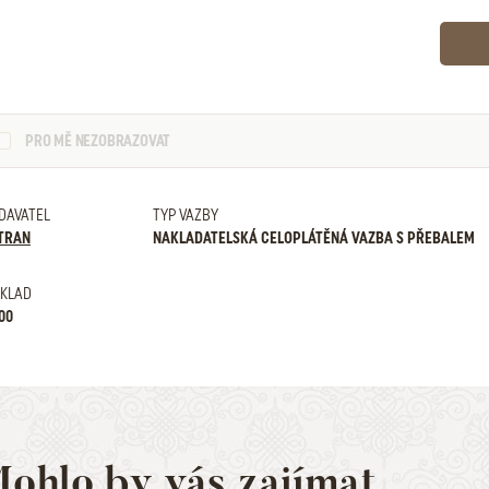
PRO MĚ NEZOBRAZOVAT
DAVATEL
TYP VAZBY
TRAN
NAKLADATELSKÁ CELOPLÁTĚNÁ VAZBA S PŘEBALEM
KLAD
00
ohlo by vás zajímat