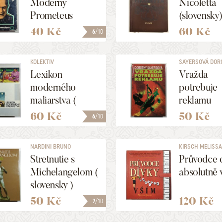
Moderný
Nicoletta
Prometeus
(slovensky
40 Kč
60 Kč
6
/10
KOLEKTIV
SAYERSOVÁ DOR
LEIGH
Lexikon
Vražda
moderného
potrebuje
maliarstva (
reklamu
slovensky )
(slovensky
60 Kč
50 Kč
6
/10
NARDINI BRUNO
KIRSCH MELISS
Stretnutie s
Průvodce 
Michelangelom (
absolutně 
slovensky )
50 Kč
120 Kč
7
/10