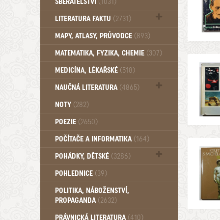
SBĚRATELSTVÍ
(1031)
Dům a byt (102)
LITERATURA FAKTU
(2731)
Katalogy (503)
MAPY, ATLASY, PRŮVODCE
(893)
MATEMATIKA, FYZIKA, CHEMIE
(307)
MEDICÍNA, LÉKAŘSKÉ
(518)
NAUČNÁ LITERATURA
(4865)
Zdraví a zdraví životní styl (510)
NOTY
(282)
POEZIE
(2650)
POČÍTAČE A INFORMATIKA
(164)
POHÁDKY, DĚTSKÉ
(3286)
Pro děti a mládež (2882)
POHLEDNICE
(39)
Pohádky, Dětské - Do roku 1948 (174)
POLITIKA, NÁBOŽENSTVÍ,
Pohádky, Dětské - Od roku 1949 (257)
PROPAGANDA
(2632)
PRÁVNICKÁ LITERATURA
(410)