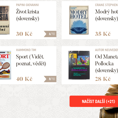
PAPINI GIOVANNI
CRANE STEPHEN
Život krista
Modrý hot
(slovensky)
(slovensky
30 Kč
35 Kč
6
/10
HAMMOND TIM
AUTOR NEUVEDE
Sport ( Vidět.
Od Manet
poznat, vědět)
Pollocka
(slovensky
40 Kč
28 Kč
8
/10
NAČÍST DALŠÍ (+
21
)