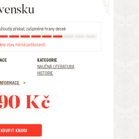
vensku
žloutlý přebal; zašpiněné hrany desek
kný stav, mírná poškození)
RACE
KATEGORIE
NAUČNÁ LITERATURA
HISTORIE
 INFORMACE
90 Kč
KOUPIT KNIHU