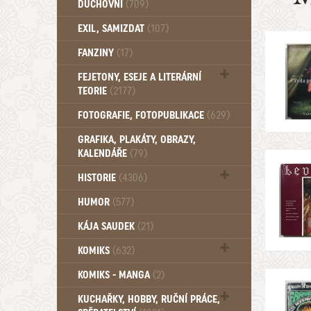
DUCHOVNÍ
(709)
Okultismus (110)
EXIL, SAMIZDAT
(107)
Záhady (105)
FANZINY
(17)
FEJETONY, ESEJE A LITERÁRNÍ
TEORIE
(2177)
Citáty, aforismy, snáře, přísloví,
FOTOGRAFIE, FOTOPUBLIKACE
(629)
afirmace (106)
GRAFIKA, PLAKÁTY, OBRAZY,
KALENDÁŘE
(79)
HISTORIE
(4306)
Mytologie, Mýty, Báje, Pověsti (203)
HUMOR
(577)
KÁJA SAUDEK
(21)
KOMIKS
(632)
Komiks - Čtyřlístek (232)
KOMIKS - MANGA
(2)
Komiks - Ostatní (180)
KUCHAŘKY, HOBBY, RUČNÍ PRÁCE,