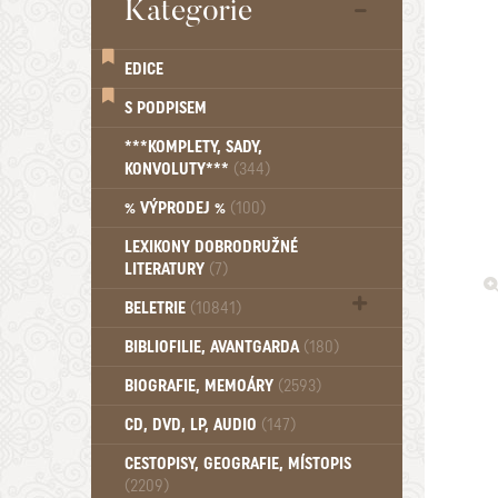
Kategorie
EDICE
S PODPISEM
***KOMPLETY, SADY,
KONVOLUTY***
(344)
% VÝPRODEJ %
(100)
LEXIKONY DOBRODRUŽNÉ
LITERATURY
(7)
BELETRIE
(10841)
Beletrie - Historická (1388)
BIBLIOFILIE, AVANTGARDA
(180)
Beletrie - Humoristické (501)
BIOGRAFIE, MEMOÁRY
(2593)
Beletrie - Povídky (1757)
Beletrie - Thrillery, krimi (1179)
CD, DVD, LP, AUDIO
(147)
Beletrie - Válečné romány (489)
Beletrie - Ženské a dívčí romány
CESTOPISY, GEOGRAFIE, MÍSTOPIS
(2209)
(1522)