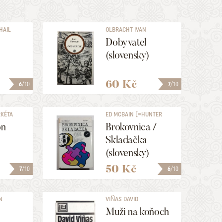
HAIL
OLBRACHT IVAN
Dobyvatel
)
(slovensky)
60 Kč
6
/10
7
/10
KÉTA
ED MCBAIN [=HUNTER
EVAN]
on
Brokovnica /
)
Skladačka
(slovensky)
50 Kč
7
/10
6
/10
N
VIÑAS DAVID
Muži na koňoch