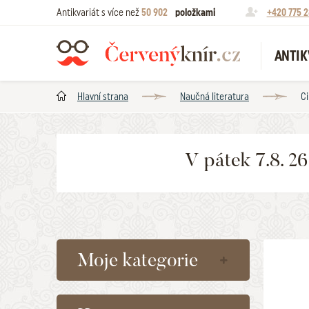
Antikvariát s více než
50 902
položkami
+420 775 2
ANTIK
Hlavní strana
Naučná literatura
Ci
V pátek 7.8. 2
Moje kategorie