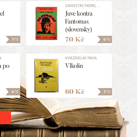
SOUVESTRE PIERRE, ...
el
Juve kontra
)
Fantomas
(slovensky)
70 Kč
7
/10
6
/10
N
HVIEZDOSLAV PAVOL
ORSZÁGH
a po
Vlkolín
)
60 Kč
6
/10
7
/10