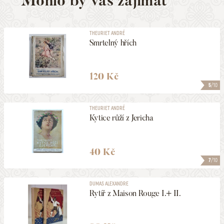
Mohlo by vás zajímat
THEURIET ANDRÉ
Smrtelný hřích
120 Kč
5
/10
THEURIET ANDRÉ
Kytice růží z Jericha
40 Kč
7
/10
DUMAS ALEXANDRE
Rytíř z Maison Rouge I.+ II.