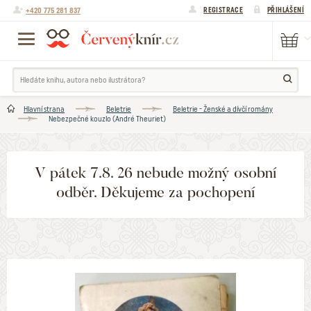
+420 775 281 837
REGISTRACE
PŘIHLÁŠENÍ
Hlavní strana
Beletrie
Beletrie - Ženské a dívčí romány
Nebezpečné kouzlo (André Theuriet)
V pátek 7.8. 26 nebude možný osobní
odběr. Děkujeme za pochopení