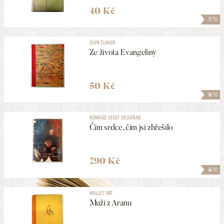
40 Kč
7
/10
GLYN ELINOR
Ze života Evangeliny
50 Kč
8
/10
KONRÁD JOSEF DEOGRAD
Čím srdce, čím jsi zhřešilo
290 Kč
6
/10
MULLET PAT
Muži z Aranu