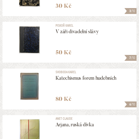
30 Kč
3
/10
PISKOŘ KAREL
V záři divadelní slávy
50 Kč
7
/10
SVOBODA KAREL
Katechismus forem hudebních
80 Kč
6
/10
ANET CLAUDE
Arjana, ruská dívka