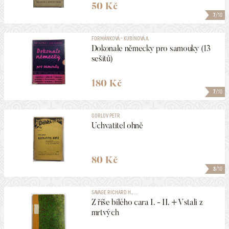
50 Kč
7
/10
FORMÁNKOVÁ - KUBÍNOVÁ A.
Dokonale německy pro samouky (13
sešitů)
180 Kč
7
/10
GORLOV PETR
Uchvatitel ohně
80 Kč
3
/10
SAVAGE RICHARD H., ...
Z říše bílého cara I. - II. + Vstali z
mrtvých