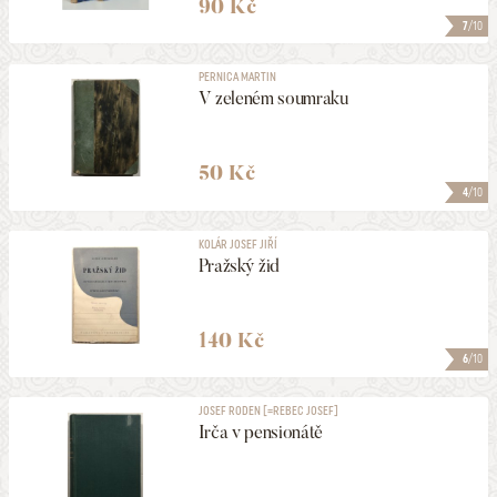
90 Kč
7
/10
PERNICA MARTIN
V zeleném soumraku
50 Kč
4
/10
KOLÁR JOSEF JIŘÍ
Pražský žid
140 Kč
6
/10
JOSEF RODEN [=REBEC JOSEF]
Irča v pensionátě