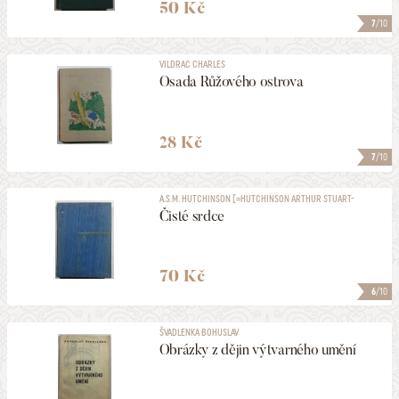
50 Kč
7
/10
VILDRAC CHARLES
Osada Růžového ostrova
28 Kč
7
/10
A.S.M. HUTCHINSON [=HUTCHINSON ARTHUR STUART-
MENTETH]
Čisté srdce
70 Kč
6
/10
ŠVADLENKA BOHUSLAV
Obrázky z dějin výtvarného umění