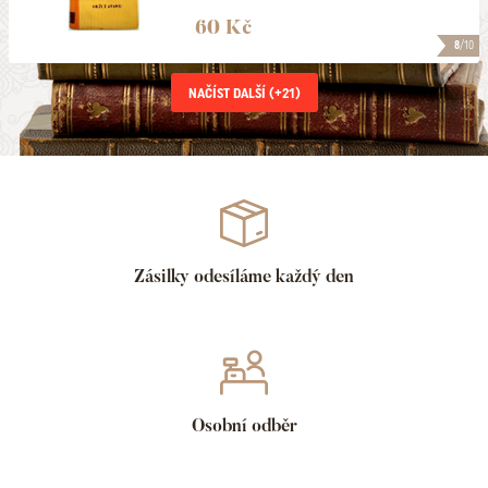
60 Kč
8
/10
NAČÍST DALŠÍ (+
21
)
Zásilky odesíláme každý den
Osobní odběr