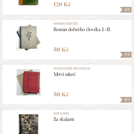
120 Kč
6
/10
HERMAN FRANTIŠEK
Román dobrého člověka I.-II.
50 Kč
7
/10
VOGÜÉ EUGÉNE-MELCHIOR DE
Mrtví mluví
50 Kč
8
/10
GLYN ELINOR
Za skalami