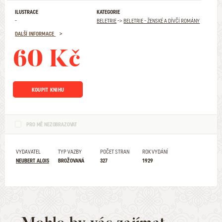
ILUSTRACE
KATEGORIE
-
BELETRIE
->
BELETRIE - ŽENSKÉ A DÍVČÍ ROMÁNY
DALŠÍ INFORMACE
60 Kč
KOUPIT KNIHU
PRO MĚ NEZOBRAZOVAT
VYDAVATEL
TYP VAZBY
POČET STRAN
ROK VYDÁNÍ
NEUBERT ALOIS
BROŽOVANÁ
327
1929