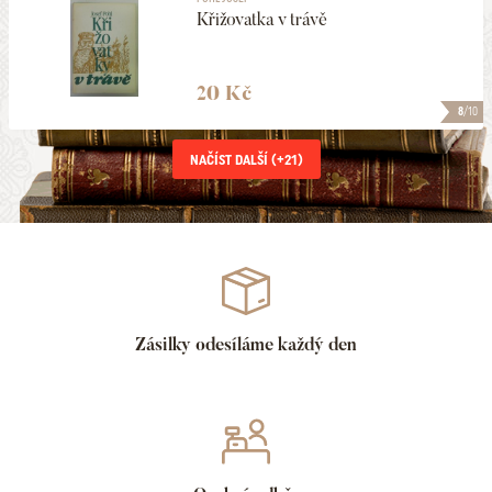
Křižovatka v trávě
20 Kč
8
/10
NAČÍST DALŠÍ (+
21
)
Zásilky odesíláme každý den