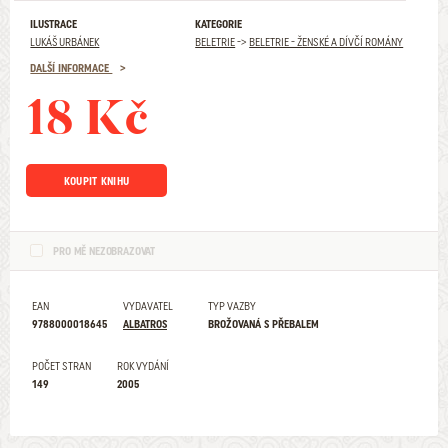
ILUSTRACE
KATEGORIE
LUKÁŠ URBÁNEK
BELETRIE
->
BELETRIE - ŽENSKÉ A DÍVČÍ ROMÁNY
DALŠÍ INFORMACE
18 Kč
KOUPIT KNIHU
PRO MĚ NEZOBRAZOVAT
EAN
VYDAVATEL
TYP VAZBY
9788000018645
ALBATROS
BROŽOVANÁ S PŘEBALEM
POČET STRAN
ROK VYDÁNÍ
149
2005