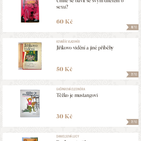
Umíte se bavit se svým dítětem o
sexu?
60 Kč
8
/10
KOVAŘÍK VLADIMÍR
Jiříkovo vidění a jiné příběhy
50 Kč
7
/10
GAŠPAROVÁ ELEONÓRA
Těžko je mustangovi
30 Kč
7
/10
DANIELSOVÁ LUCY