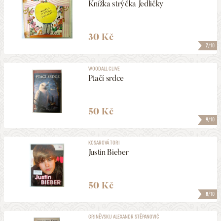
Knížka strýčka Jedličky
30 Kč
7
/10
WOODALL CLIVE
Ptačí srdce
50 Kč
9
/10
KOSAROVÁ TORI
Justin Bieber
50 Kč
8
/10
GRINĚVSKIJ ALEXANDR STĚPANOVIČ