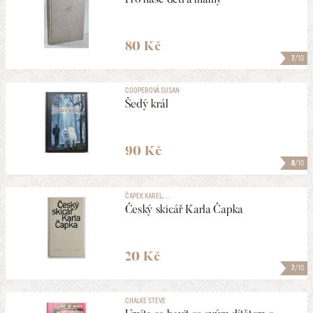
80 Kč
7
/10
COOPEROVÁ SUSAN
Šedý král
90 Kč
8
/10
ČAPEK KAREL, ...
Český skicář Karla Čapka
20 Kč
7
/10
CHALKE STEVE