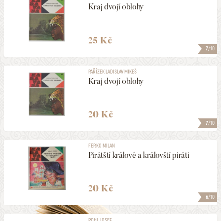
Kraj dvojí oblohy
25 Kč
7
/10
PAŘÍZEK LADISLAV MIKEŠ
Kraj dvojí oblohy
20 Kč
7
/10
FERKO MILAN
Pirátští králové a královští piráti
20 Kč
6
/10
POHL JOSEF