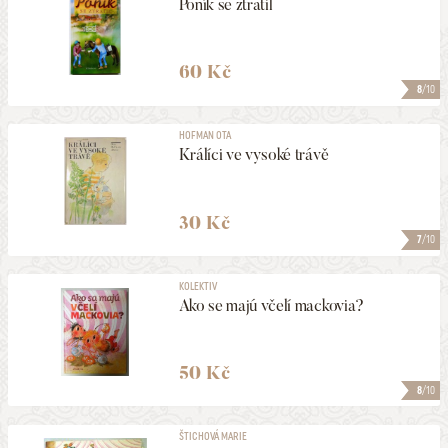
Poník se ztratil
60 Kč
8
/10
HOFMAN OTA
Králíci ve vysoké trávě
30 Kč
7
/10
KOLEKTIV
Ako se majú včelí mackovia?
50 Kč
8
/10
ŠTICHOVÁ MARIE