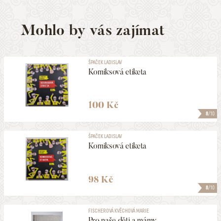
Mohlo by vás zajímat
ŠPAČEK LADISLAV
Komiksová etiketa
100 Kč
8
/10
ŠPAČEK LADISLAV
Komiksová etiketa
98 Kč
8
/10
FISCHEROVÁ KVĚCHOVÁ MARIE
Pro naše děti a mámy