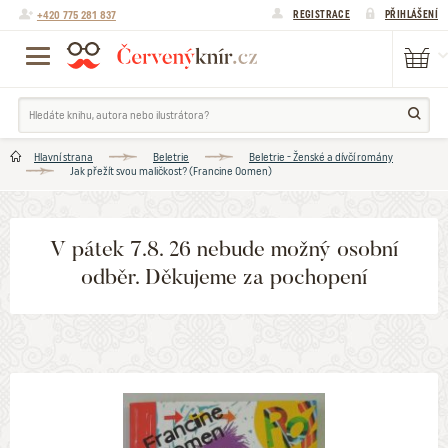
+420 775 281 837
REGISTRACE
PŘIHLÁŠENÍ
Hlavní strana
Beletrie
Beletrie - Ženské a dívčí romány
Jak přežít svou maličkost? (Francine Oomen)
V pátek 7.8. 26 nebude možný osobní
odběr. Děkujeme za pochopení