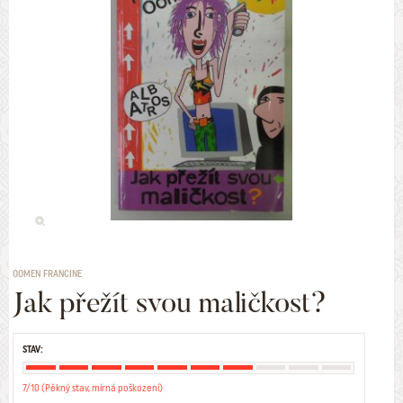
OOMEN FRANCINE
Jak přežít svou maličkost?
STAV:
7/10 (Pěkný stav, mírná poškození)