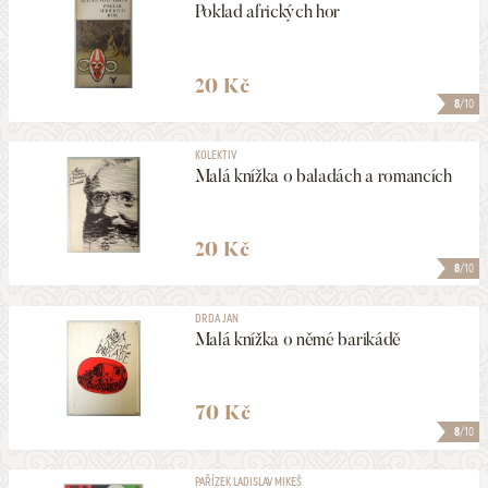
Poklad afrických hor
20 Kč
8
/10
KOLEKTIV
Malá knížka o baladách a romancích
20 Kč
8
/10
DRDA JAN
Malá knížka o němé barikádě
70 Kč
8
/10
PAŘÍZEK LADISLAV MIKEŠ