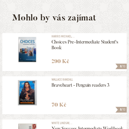
Mohlo by vás zajímat
HARRIS MICHAEL, ...
Choices Pre-Intermediate Student's
Book
290 Kč
8
/10
WALLACE RANDALL
Braveheart - Penguin readers 3
70 Kč
8
/10
WHITE LINDSAY, ...
New Success Intermediate Workbook