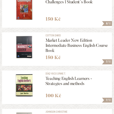
Challenges 1 Student´s Book
150 Kč
8
/10
COTTON DAVID
Market Leader New Edition
Intermediate Business English Course
Book
150 Kč
7
/10
DÍAZ-RICO LYNNE T.
Teaching English Learners -
Strategies and methods
100 Kč
7
/10
JOHNSON CHRISTINE