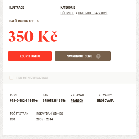
ILUSTRACE
KATEGORIE
-
UČEBNICE
->
UČEBNICE - JAZYKOVÉ
DALŠÍ INFORMACE
350 Kč
KOUPIT KNIHU
NAVRHNOUT CENU
PRO MĚ NEZOBRAZOVAT
ISBN
EAN
VYDAVATEL
TYP VAZBY
978-0-582-84645-6
9780582846456
PEARSON
BROŽOVANÁ
POČET STRAN
ROK VYDÁNÍ OD - DO
208
2005 - 2014