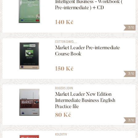
Intelligent Business - Workbook (
Pre-intermediate ) + CD
140 Kč
7
/10
COTTON DAVID, ...
Market Leader Pre-intermediate
Course Book
150 Kč
7
/10
ROGERS JOHN
Market Leader New Edition
Intermediate Business English
Practice file
80 Kč
7
/10
KOLEKTIV