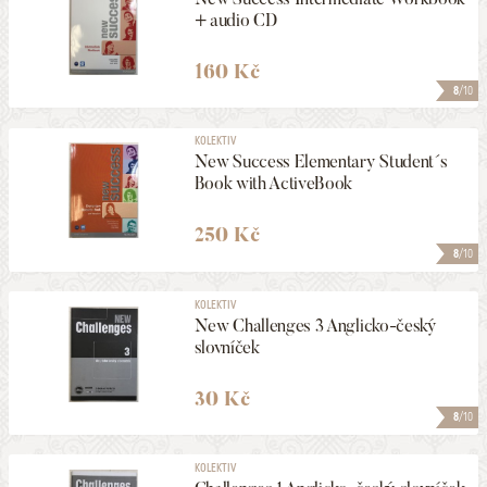
+ audio CD
160 Kč
8
/10
KOLEKTIV
New Success Elementary Student´s
Book with ActiveBook
250 Kč
8
/10
KOLEKTIV
New Challenges 3 Anglicko-český
slovníček
30 Kč
8
/10
KOLEKTIV