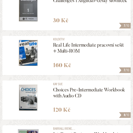
Challenges 1 Anglicko-český slovníček
30 Kč
7
/10
KOLEKTIV
Real Life Intermediate pracovní sešit
+ Multi-ROM
160 Kč
7
/10
KAY SUE
Choices Pre-Intermediate Workbook
with Audio CD
120 Kč
8
/10
BARRALL IRENE, ...