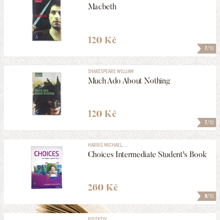
Macbeth
120 Kč
7
/10
SHAKESPEARE WILLIAM
Much Ado About Nothing
120 Kč
7
/10
HARRIS MICHAEL, ...
Choices Intermediate Student's Book
260 Kč
8
/10
KOLEKTIV