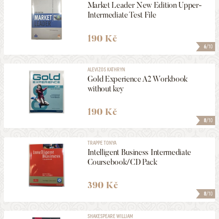
Market Leader New Edition Upper-
Intermediate Test File
190 Kč
6
/10
ALEVIZOS KATHRYN
Gold Experience A2 Workbook
without key
190 Kč
8
/10
TRAPPE TONYA
Intelligent Business Intermediate
Coursebook/CD Pack
390 Kč
8
/10
SHAKESPEARE WILLIAM