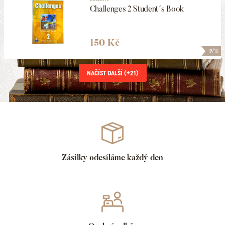
Challenges 2 Student´s Book
150 Kč
9
/10
NAČÍST DALŠÍ (+
21
)
Zásilky odesíláme každý den