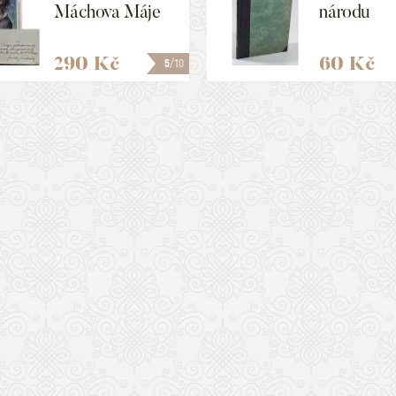
Máchova Máje
národu
290 Kč
60 Kč
5
/10