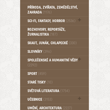
PŘÍRODA, ZVÍŘATA, ZEMĚDĚLSTVÍ,
ZAHRADA
(1176)
SCI-FI, FANTASY, HORROR
(2536)
UFO (14)
ROZHOVORY, REPORTÁŽE,
ŽURNALISTIKA
(187)
SKAUT, JUNÁK, CHLAPECKÉ
(330)
SLOVNÍKY
(396)
SPOLEČENSKÉ A HUMANITNÍ VĚDY
(2292)
Pedagogika (191)
SPORT
(459)
Filozofie, sociologie (859)
STARÉ TISKY
(10)
Psychologie a osobní rozvoj (761)
SVĚTOVÁ LITERATURA
(1754)
UČEBNICE
(3153)
Učebnice - Jazykové (1297)
UMĚNÍ, ARCHITEKTURA
(2227)