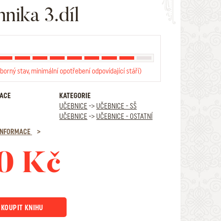
hnika 3.díl
borný stav, minimální opotřebení odpovídající stáří)
RACE
KATEGORIE
UČEBNICE
->
UČEBNICE - SŠ
UČEBNICE
->
UČEBNICE - OSTATNÍ
 INFORMACE
0 Kč
KOUPIT KNIHU