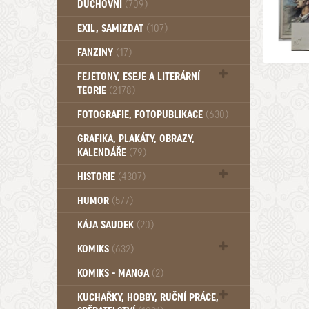
DUCHOVNÍ
(709)
Okultismus (110)
EXIL, SAMIZDAT
(107)
Záhady (105)
FANZINY
(17)
FEJETONY, ESEJE A LITERÁRNÍ
TEORIE
(2178)
Citáty, aforismy, snáře, přísloví,
FOTOGRAFIE, FOTOPUBLIKACE
(630)
afirmace (106)
GRAFIKA, PLAKÁTY, OBRAZY,
KALENDÁŘE
(79)
HISTORIE
(4307)
Mytologie, Mýty, Báje, Pověsti (203)
HUMOR
(577)
KÁJA SAUDEK
(20)
KOMIKS
(632)
Komiks - Čtyřlístek (234)
KOMIKS - MANGA
(2)
Komiks - Ostatní (180)
KUCHAŘKY, HOBBY, RUČNÍ PRÁCE,