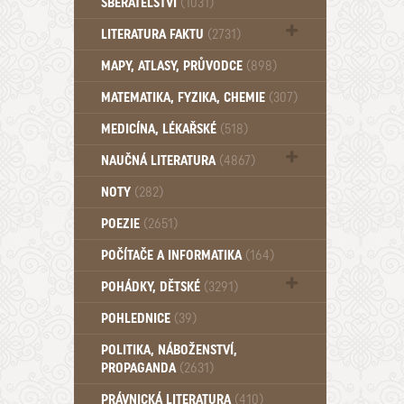
SBĚRATELSTVÍ
(1031)
Dům a byt (102)
LITERATURA FAKTU
(2731)
Katalogy (503)
MAPY, ATLASY, PRŮVODCE
(898)
MATEMATIKA, FYZIKA, CHEMIE
(307)
MEDICÍNA, LÉKAŘSKÉ
(518)
NAUČNÁ LITERATURA
(4867)
Zdraví a zdraví životní styl (510)
NOTY
(282)
POEZIE
(2651)
POČÍTAČE A INFORMATIKA
(164)
POHÁDKY, DĚTSKÉ
(3291)
Pro děti a mládež (2887)
POHLEDNICE
(39)
Pohádky, Dětské - Do roku 1948 (175)
POLITIKA, NÁBOŽENSTVÍ,
Pohádky, Dětské - Od roku 1949 (257)
PROPAGANDA
(2631)
PRÁVNICKÁ LITERATURA
(410)