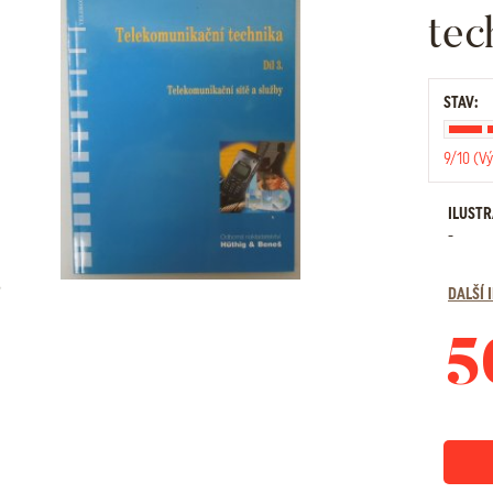
tec
STAV:
9/10 (Vý
ILUST
-
DALŠÍ
5