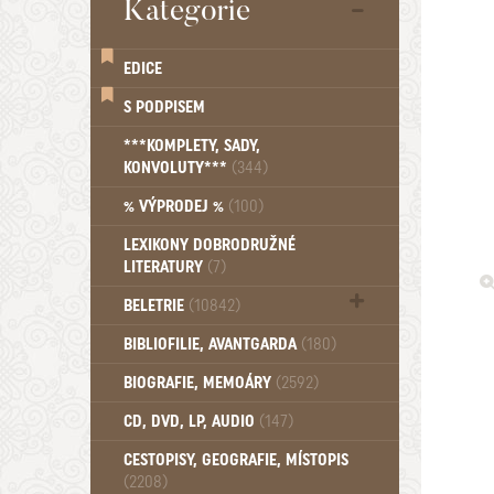
Kategorie
EDICE
S PODPISEM
***KOMPLETY, SADY,
KONVOLUTY***
(344)
% VÝPRODEJ %
(100)
LEXIKONY DOBRODRUŽNÉ
LITERATURY
(7)
BELETRIE
(10842)
Beletrie - Historická (1388)
BIBLIOFILIE, AVANTGARDA
(180)
Beletrie - Humoristické (501)
BIOGRAFIE, MEMOÁRY
(2592)
Beletrie - Povídky (1758)
Beletrie - Thrillery, krimi (1179)
CD, DVD, LP, AUDIO
(147)
Beletrie - Válečné romány (489)
Beletrie - Ženské a dívčí romány
CESTOPISY, GEOGRAFIE, MÍSTOPIS
(2208)
(1522)