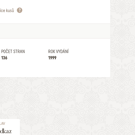
íce kusů
POČET STRAN
ROK VYDÁNÍ
136
1999
LAV
dkaz