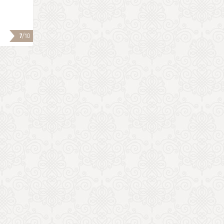
7
/10