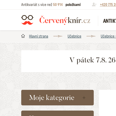
Antikvariát s více než
50 914
položkami
+420 775 2
ANTIK
Hlavní strana
Učebnice
Učebnice 
V pátek 7.8. 2
Moje kategorie