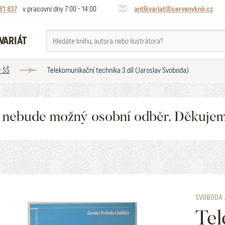
81 837
v pracovní dny 7:00 - 14:00
antikvariat@cervenyknir.cz
VARIÁT
- SŠ
Telekomunikační technika 3.díl (Jaroslav Svoboda)
6 nebude možný osobní odběr. Děkuje
SVOBODA 
Tel