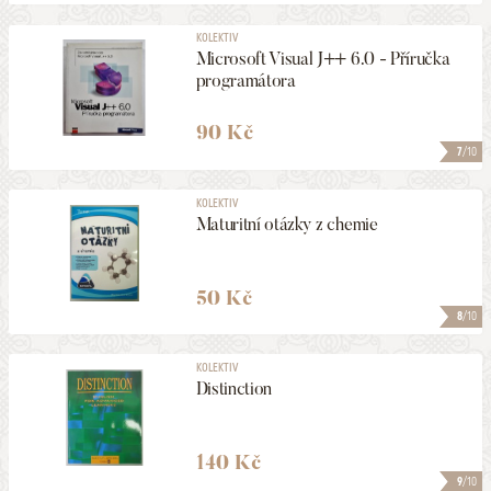
KOLEKTIV
Microsoft Visual J++ 6.0 - Příručka
programátora
90 Kč
7
/10
KOLEKTIV
Maturitní otázky z chemie
50 Kč
8
/10
KOLEKTIV
Distinction
140 Kč
9
/10