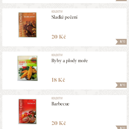
KOLEKTIV
Sladké pečení
20 Kč
8
/10
KOLEKTIV
Ryby a plody moře
18 Kč
8
/10
KOLEKTIV
Barbecue
20 Kč
8
/10