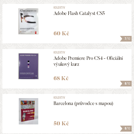
KOLEKTIV
Adobe Flash Catalyst CS5
60 Kč
7
/10
KOLEKTIV
Adobe Premiere Pro CS4 - Oficiální
výukový kurz
68 Kč
8
/10
KOLEKTIV
Barcelona (průvodce s mapou)
50 Kč
8
/10