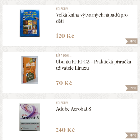
KOLEKTIV
Velká kniha výtvarných nápadů pro
děti
120 Kč
8
/10
BÍBR IVAN, ...
Ubuntu 10.10 CZ - Praktická příručka
uživatele Linuxu
70 Kč
7
/10
KOLEKTIV
Adobe Acrobat 8
240 Kč
8
/10