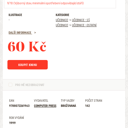
9/10 (Výborný stav, minimální opotřebení odpovídající stáří)
ILUSTRACE
KATEGORIE
-
UČEBNICE
->
UČEBNICE - SŠ
UČEBNICE
->
UČEBNICE - OSTATNÍ
DALŠÍ INFORMACE
60 Kč
KOUPIT KNIHU
PRO MĚ NEZOBRAZOVAT
EAN
VYDAVATEL
TYP VAZBY
POČET STRAN
9788072261963
COMPUTER PRESS
BROŽOVANÁ
142
ROK VYDÁNÍ
1999