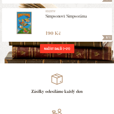
KOLEKTIV
Simpsonovi: Simpsoráma
190 Kč
8
/10
NAČÍST DALŠÍ (+
21
)
Zásilky odesíláme každý den