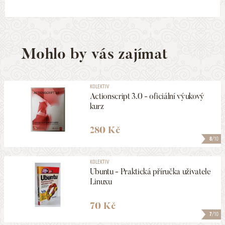
Mohlo by vás zajímat
KOLEKTIV
Actionscript 3.0 - oficiální výukový
kurz
280 Kč
8
/10
KOLEKTIV
Ubuntu - Praktická příručka uživatele
Linuxu
70 Kč
7
/10