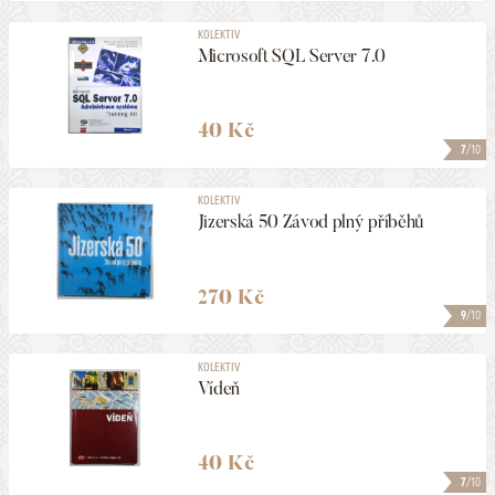
KOLEKTIV
Microsoft SQL Server 7.0
40 Kč
7
/10
KOLEKTIV
Jizerská 50 Závod plný příběhů
270 Kč
9
/10
KOLEKTIV
Vídeň
40 Kč
7
/10