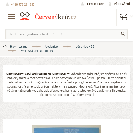
+420 775 281 837
REGISTRACE
PŘIHLÁŠENÍ
Hlavní strana
Učebnice
Učebnice - SŠ
Evropská unie (kolektiv)
SLOVENSKO!!! ZASÍLÁNÍ BALÍKŮ NA SLOVENSKO!!!
Vážení zákazníci, jistě jste si všimli, že z naší
nabídky zmizela možnost zaslání objednávky na Slovensko Českou poštou. Je to bohužel
následek extrémního zvýšení ceny ze strany České pošty, které nemůžeme akceptovat. V
současnosti řešíme spolupráci s některým z ostatních dopravců. Aktuálně je možné tedy
většinu naší produkce zakoupit přes Aukro, které zprostředkovává zasílání na Slovensko.
Děkujeme za pochopení. Váš Červený knír