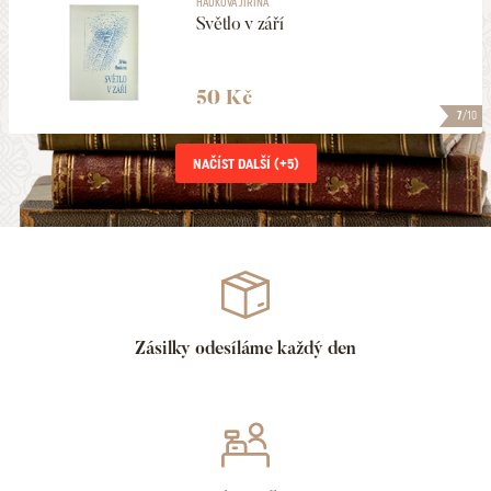
HAUKOVÁ JIŘINA
Světlo v září
50 Kč
7
/10
NAČÍST DALŠÍ (+
5
)
Zásilky odesíláme každý den