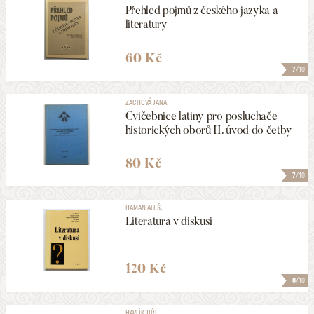
Přehled pojmů z českého jazyka a
literatury
60 Kč
7
/10
ZACHOVÁ JANA
Cvičebnice latiny pro posluchače
historických oborů II. úvod do četby
80 Kč
7
/10
HAMAN ALEŠ, ...
Literatura v diskusi
120 Kč
8
/10
HAVLÍK JIŘÍ