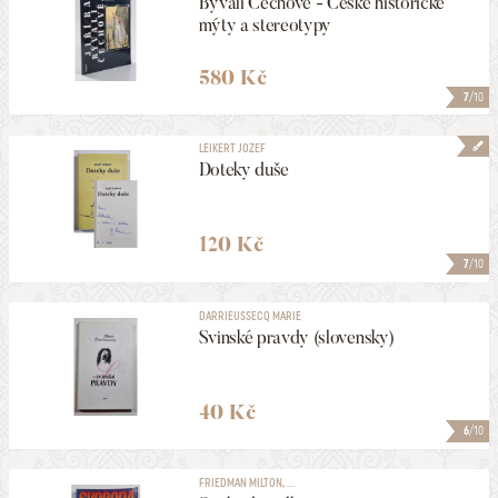
Bývali Čechové - České historické
mýty a stereotypy
580 Kč
7
/10
LEIKERT JOZEF
Doteky duše
120 Kč
7
/10
DARRIEUSSECQ MARIE
Svinské pravdy (slovensky)
40 Kč
6
/10
FRIEDMAN MILTON, ...