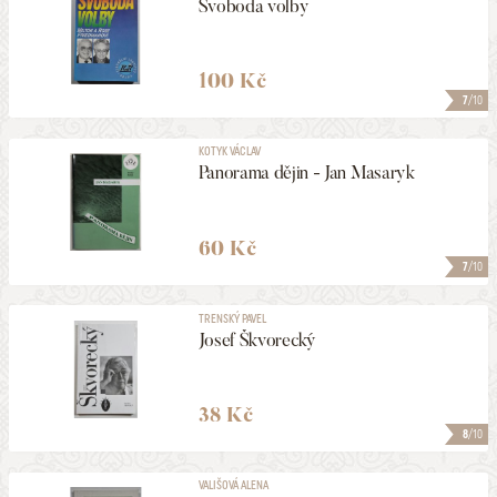
Svoboda volby
100 Kč
7
/10
KOTYK VÁCLAV
Panorama dějin - Jan Masaryk
60 Kč
7
/10
TRENSKÝ PAVEL
Josef Škvorecký
38 Kč
8
/10
VALIŠOVÁ ALENA