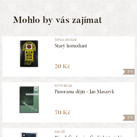
Mohlo by vás zajímat
ŠVEHLA JAROSLAV
Starý komediant
20 Kč
7
/10
KOTYK VÁCLAV
Panorama dějin - Jan Masaryk
70 Kč
7
/10
RAK JIŘÍ