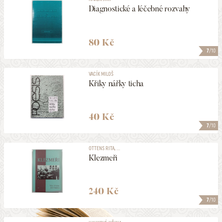
Diagnostické a léčebné rozvahy
80 Kč
7
/10
VACÍK MILOŠ
Křiky nářky ticha
40 Kč
7
/10
OTTENS RITA, ...
Klezmeři
240 Kč
7
/10