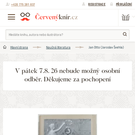
+420 775 281 837
REGISTRACE
PŘIHLÁŠENÍ
Hlavní strana
Naučná literatura
Jan Otto (Jaroslav Švehla)
V pátek 7.8. 26 nebude možný osobní
odběr. Děkujeme za pochopení