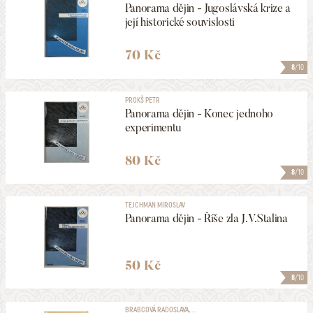
Panorama dějin - Jugoslávská krize a
její historické souvislosti
70 Kč
8
/10
PROKŠ PETR
Panorama dějin - Konec jednoho
experimentu
80 Kč
8
/10
TEJCHMAN MIROSLAV
Panorama dějin - Říše zla J.V.Stalina
50 Kč
8
/10
BRABCOVÁ RADOSLAVA, ...