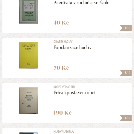
Asertivita v rodině a ve škole
40 Kč
7
/10
DRÁBEK VÁCLAV
Popularizace hudby
70 Kč
7
/10
KOPECKÝ MARTIN
Právní postavení obcí
190 Kč
7
/10
HLADKÝ LADISLAV