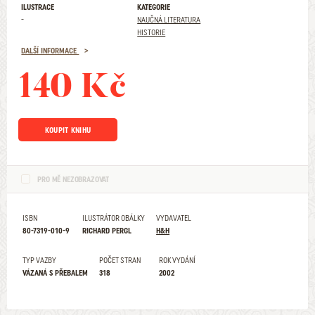
ILUSTRACE
KATEGORIE
-
NAUČNÁ LITERATURA
HISTORIE
DALŠÍ INFORMACE
140 Kč
KOUPIT KNIHU
PRO MĚ NEZOBRAZOVAT
ISBN
ILUSTRÁTOR OBÁLKY
VYDAVATEL
80-7319-010-9
RICHARD PERGL
H&H
TYP VAZBY
POČET STRAN
ROK VYDÁNÍ
VÁZANÁ S PŘEBALEM
318
2002