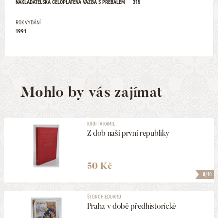
NAKLADATELSKÁ CELOPLÁTĚNÁ VAZBA S PŘEBALEM
315
ROK VYDÁNÍ
1991
Mohlo by vás zajímat
KROFTA KAMIL
Z dob naší první republiky
50 Kč
8
/10
ŠTORCH EDUARD
Praha v době předhistorické