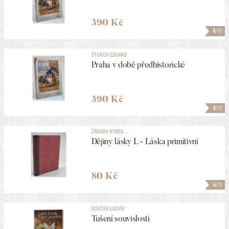
390 Kč
5
/10
ŠTORCH EDUARD
Praha v době předhistorické
390 Kč
5
/10
ZÁRUBA HYNEK, ...
Dějiny lásky I. - Láska primitivní
80 Kč
6
/10
SOUČEK LUDVÍK
Tušení souvislosti