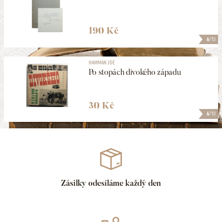
190 Kč
6
/10
HAMMAN JOE
Po stopách divokého západu
30 Kč
6
/10
Zásilky odesíláme každý den