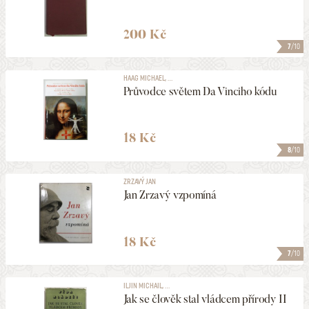
200 Kč
7
/10
HAAG MICHAEL, ...
Průvodce světem Da Vinciho kódu
18 Kč
8
/10
ZRZAVÝ JAN
Jan Zrzavý vzpomíná
18 Kč
7
/10
ILJIN MICHAIL, ...
Jak se člověk stal vládcem přírody II