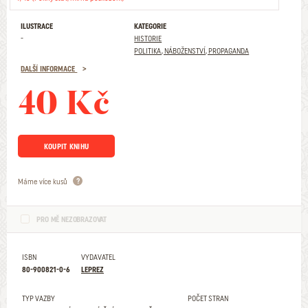
ILUSTRACE
KATEGORIE
-
HISTORIE
POLITIKA, NÁBOŽENSTVÍ, PROPAGANDA
DALŠÍ INFORMACE
40 Kč
KOUPIT KNIHU
Máme více kusů
PRO MĚ NEZOBRAZOVAT
ISBN
VYDAVATEL
80-900821-0-6
LEPREZ
TYP VAZBY
POČET STRAN