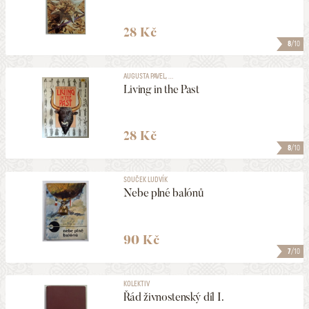
28 Kč
8
/10
AUGUSTA PAVEL, ...
Living in the Past
28 Kč
8
/10
SOUČEK LUDVÍK
Nebe plné balónů
90 Kč
7
/10
KOLEKTIV
Řád živnostenský díl I.