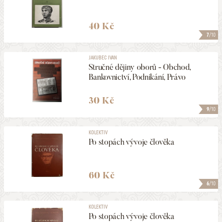
40 Kč
7
/10
JAKUBEC IVAN
Stručné dějiny oborů - Obchod,
Bankovnictví, Podnikání, Právo
30 Kč
9
/10
KOLEKTIV
Po stopách vývoje člověka
60 Kč
6
/10
KOLEKTIV
Po stopách vývoje člověka