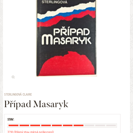
STERLINGOVÁ CLAIRE
Případ Masaryk
STAV:
7/10 (Pěkný stav, mírná poškození)