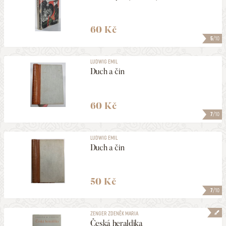
60 Kč
5
/10
LUDWIG EMIL
Duch a čin
60 Kč
7
/10
LUDWIG EMIL
Duch a čin
50 Kč
7
/10
ZENGER ZDENĚK MARIA
Česká heraldika