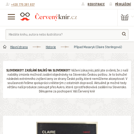
+420 775 281 837
REGISTRACE
PŘIHLÁŠENÍ
Hlavní strana
Historie
Případ Masaryk (Claire Sterlingová)
SLOVENSKO!!! ZASÍLÁNÍ BALÍKŮ NA SLOVENSKO!!!
Vážení zákazníci, jistě jste si všimli, že z naší
nabídky zmizela možnost zaslání objednávky na Slovensko Českou poštou. Je to bohužel
následek extrémního zvýšení ceny ze strany České pošty, které nemůžeme akceptovat. V
současnosti řešíme spolupráci s některým z ostatních dopravců. Aktuálně je možné tedy
většinu naší produkce zakoupit přes Aukro, které zprostředkovává zasílání na Slovensko.
Děkujeme za pochopení. Váš Červený knír