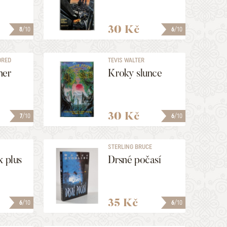
30 Kč
8
/10
6
/10
DRED
TEVIS WALTER
ner
Kroky slunce
30 Kč
7
/10
6
/10
E
STERLING BRUCE
x plus
Drsné počasí
35 Kč
6
/10
6
/10