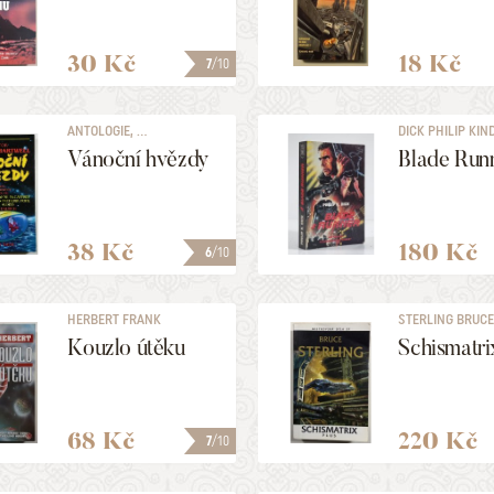
30 Kč
18 Kč
7
/10
ANTOLOGIE, ...
DICK PHILIP KIN
Vánoční hvězdy
Blade Run
38 Kč
180 Kč
6
/10
HERBERT FRANK
STERLING BRUC
Kouzlo útěku
Schismatri
68 Kč
220 Kč
7
/10