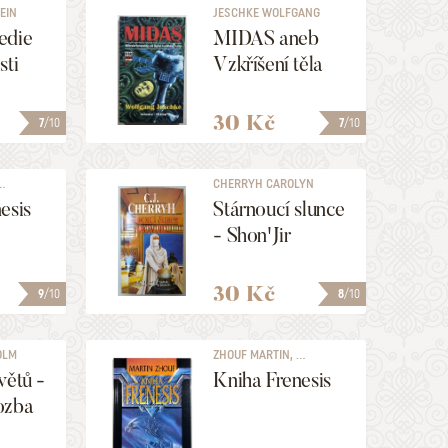
LEIN
JESCHKE WOLFGANG
ERT
edie
MIDAS aneb
sti
Vzkříšení těla
30 Kč
7
/10
7
/10
.
CHERRYH CAROLYN
JANICE
esis
Stárnoucí slunce
- Shon'Jir
30 Kč
9
/10
8
/10
OLM
ZHOUF MARTIN, ...
větů -
Kniha Frenesis
ozba