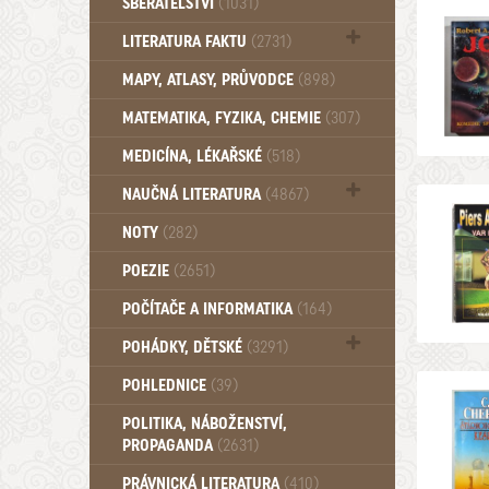
SBĚRATELSTVÍ
(1031)
Dům a byt (102)
LITERATURA FAKTU
(2731)
Katalogy (503)
MAPY, ATLASY, PRŮVODCE
(898)
MATEMATIKA, FYZIKA, CHEMIE
(307)
MEDICÍNA, LÉKAŘSKÉ
(518)
NAUČNÁ LITERATURA
(4867)
Zdraví a zdraví životní styl (510)
NOTY
(282)
POEZIE
(2651)
POČÍTAČE A INFORMATIKA
(164)
POHÁDKY, DĚTSKÉ
(3291)
Pro děti a mládež (2887)
POHLEDNICE
(39)
Pohádky, Dětské - Do roku 1948 (175)
POLITIKA, NÁBOŽENSTVÍ,
Pohádky, Dětské - Od roku 1949 (257)
PROPAGANDA
(2631)
PRÁVNICKÁ LITERATURA
(410)