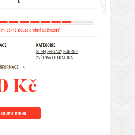
elmi pěkné, pouze drobná poškození)
RACE
KATEGORIE
SCI-FI, FANTASY, HORROR
SVĚTOVÁ LITERATURA
 INFORMACE
0 Kč
KOUPIT KNIHU