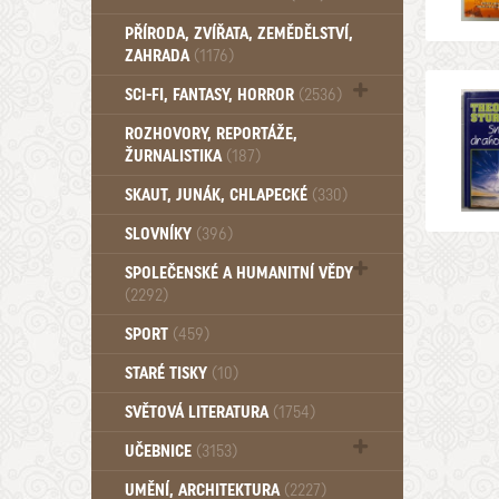
PŘÍRODA, ZVÍŘATA, ZEMĚDĚLSTVÍ,
ZAHRADA
(1176)
SCI-FI, FANTASY, HORROR
(2536)
UFO (14)
ROZHOVORY, REPORTÁŽE,
ŽURNALISTIKA
(187)
SKAUT, JUNÁK, CHLAPECKÉ
(330)
SLOVNÍKY
(396)
SPOLEČENSKÉ A HUMANITNÍ VĚDY
(2292)
Pedagogika (191)
SPORT
(459)
Filozofie, sociologie (859)
STARÉ TISKY
(10)
Psychologie a osobní rozvoj (761)
SVĚTOVÁ LITERATURA
(1754)
UČEBNICE
(3153)
Učebnice - Jazykové (1297)
UMĚNÍ, ARCHITEKTURA
(2227)