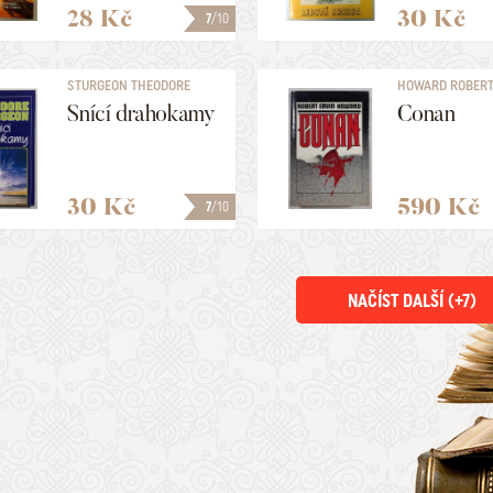
28 Kč
30 Kč
7
/10
STURGEON THEODORE
HOWARD ROBERT
Snící drahokamy
Conan
30 Kč
590 Kč
7
/10
NAČÍST DALŠÍ (+
7
)