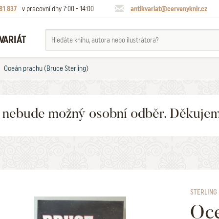
81 837
v pracovní dny 7:00 - 14:00
antikvariat@cervenyknir.cz
VARIÁT
Oceán prachu (Bruce Sterling)
6 nebude možný osobní odběr. Děkuje
STERLING
Oce