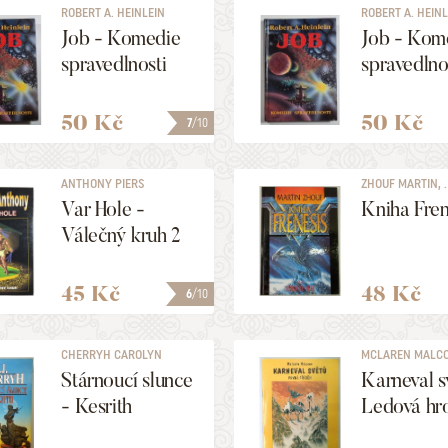
ROBERT A. HEINLEIN
ROBERT A. HEIN
[=HEINLEIN ROBERT
[=HEINLEIN ROB
Job - Komedie
Job - Kom
ANSON]
ANSON]
spravedlnosti
spravedlno
50 Kč
50 Kč
7
/10
ANTHONY PIERS
ZHOUF MARTIN, ..
Var Hole -
Kniha Fren
Válečný kruh 2
45 Kč
48 Kč
6
/10
CHERRYH CAROLYN
MCLAREN MALC
JANICE
Stárnoucí slunce
Karneval s
- Kesrith
Ledová hr