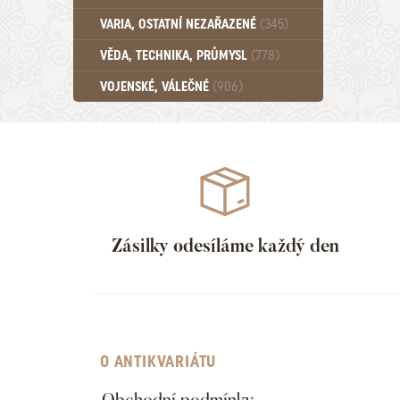
Učebnice - SŠ (789)
VARIA, OSTATNÍ NEZAŘAZENÉ
(345)
Učebnice - VŠ (259)
Učebnice - ZŠ (556)
VĚDA, TECHNIKA, PRŮMYSL
(778)
Učebnice - Ostatní (499)
VOJENSKÉ, VÁLEČNÉ
(906)
Zásilky odesíláme každý den
O ANTIKVARIÁTU