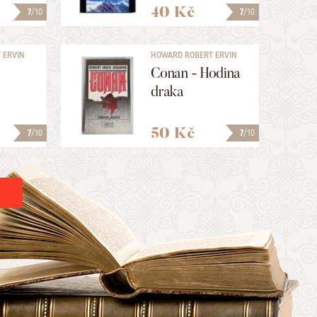
40 Kč
7
/10
7
/10
 ERVIN
HOWARD ROBERT ERVIN
Conan - Hodina
draka
50 Kč
7
/10
7
/10