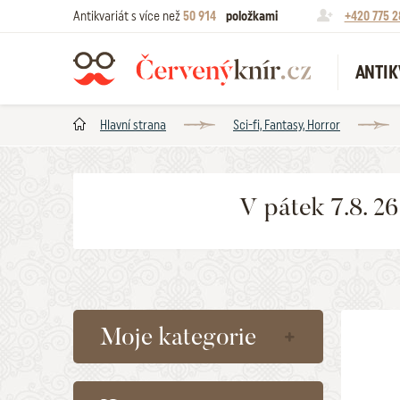
Antikvariát s více než
50 914
položkami
+420 775 2
ANTIK
Hlavní strana
Sci-fi, Fantasy, Horror
V pátek 7.8. 2
Moje kategorie