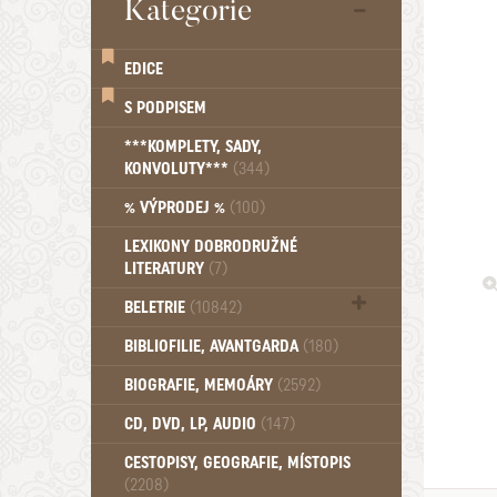
Kategorie
EDICE
S PODPISEM
***KOMPLETY, SADY,
KONVOLUTY***
(344)
% VÝPRODEJ %
(100)
LEXIKONY DOBRODRUŽNÉ
LITERATURY
(7)
BELETRIE
(10842)
Beletrie - Historická (1388)
BIBLIOFILIE, AVANTGARDA
(180)
Beletrie - Humoristické (501)
BIOGRAFIE, MEMOÁRY
(2592)
Beletrie - Povídky (1758)
Beletrie - Thrillery, krimi (1179)
CD, DVD, LP, AUDIO
(147)
Beletrie - Válečné romány (489)
Beletrie - Ženské a dívčí romány
CESTOPISY, GEOGRAFIE, MÍSTOPIS
(2208)
(1522)