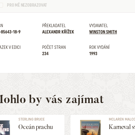
PRO MĚ NEZOBRAZOVAT
BN
PŘEKLADATEL
VYDAVATEL
-85643-18-9
ALEXANDR KŘÍŽEK
WINSTON SMITH
AZEK V EDICI
POČET STRAN
ROK VYDÁNÍ
234
1993
ohlo by vás zajímat
STERLING BRUCE
MCLAREN MALC
Oceán prachu
Karneval s