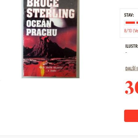
STAV:
8/10 (V
ILUST
-
DALŠÍ
3