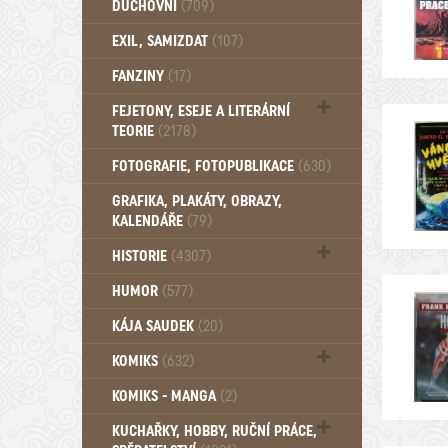
DUCHOVNÍ
(709)
Okultismus (110)
EXIL, SAMIZDAT
(107)
Záhady (105)
FANZINY
(17)
FEJETONY, ESEJE A LITERÁRNÍ
TEORIE
(2178)
Citáty, aforismy, snáře, přísloví,
FOTOGRAFIE, FOTOPUBLIKACE
(630)
afirmace (106)
GRAFIKA, PLAKÁTY, OBRAZY,
KALENDÁŘE
(79)
HISTORIE
(4307)
Mytologie, Mýty, Báje, Pověsti (203)
HUMOR
(577)
KÁJA SAUDEK
(20)
KOMIKS
(632)
Komiks - Čtyřlístek (234)
KOMIKS - MANGA
(2)
Komiks - Ostatní (180)
KUCHAŘKY, HOBBY, RUČNÍ PRÁCE,