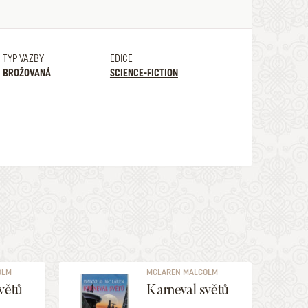
TYP VAZBY
EDICE
BROŽOVANÁ
SCIENCE-FICTION
OLM
MCLAREN MALCOLM
větů
Karneval světů