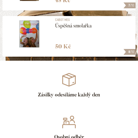
45 Kč
7
/10
CABOT MEG
Úspěšná smolařka
50 Kč
8
/10
Zásilky odesíláme každý den
Osobní odběr