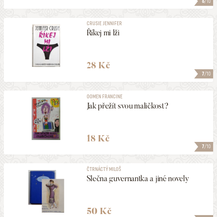
6
/10
CRUSIE JENNIFER
Říkej mi lži
28 Kč
7
/10
OOMEN FRANCINE
Jak přežít svou maličkost?
18 Kč
7
/10
ČTRNÁCTÝ MILOŠ
Slečna guvernantka a jiné novely
50 Kč