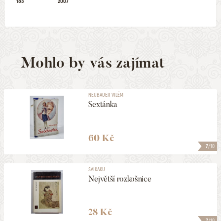
183
2007
Mohlo by vás zajímat
NEUBAUER VILÉM
Sextánka
60 Kč
7
/10
SAIKAKU
Největší rozkošnice
28 Kč
7
/10