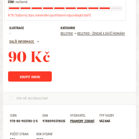
STAV:
nečtené
9/10 (Výborný stav, minimální opotřebení odpovídající stáří)
ILUSTRACE
KATEGORIE
-
BELETRIE
->
BELETRIE - ŽENSKÉ A DÍVČÍ ROMÁNY
DALŠÍ INFORMACE
90 Kč
KOUPIT KNIHU
PRO MĚ NEZOBRAZOVAT
ISBN
EAN
VYDAVATEL
TYP VAZBY
978-80-903780-2-5
9788090378025
PRAMENY ZDRAVÍ
VÁZANÁ
POČET STRAN
ROK VYDÁNÍ