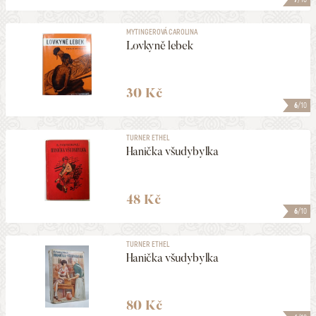
MYTINGEROVÁ CAROLINA
Lovkyně lebek
30 Kč
6
/10
TURNER ETHEL
Hanička všudybylka
48 Kč
6
/10
TURNER ETHEL
Hanička všudybylka
80 Kč