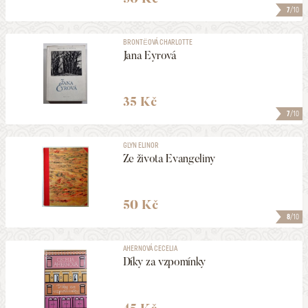
7
/10
BRONTËOVÁ CHARLOTTE
Jana Eyrová
35 Kč
7
/10
GLYN ELINOR
Ze života Evangeliny
50 Kč
8
/10
AHERNOVÁ CECELIA
Díky za vzpomínky