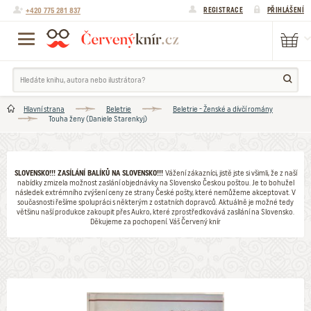
+420 775 281 837
REGISTRACE
PŘIHLÁŠENÍ
Hlavní strana
Beletrie
Beletrie - Ženské a dívčí romány
Touha ženy (Daniele Starenkyj)
SLOVENSKO!!! ZASÍLÁNÍ BALÍKŮ NA SLOVENSKO!!!
Vážení zákazníci, jistě jste si všimli, že z naší
nabídky zmizela možnost zaslání objednávky na Slovensko Českou poštou. Je to bohužel
následek extrémního zvýšení ceny ze strany České pošty, které nemůžeme akceptovat. V
současnosti řešíme spolupráci s některým z ostatních dopravců. Aktuálně je možné tedy
většinu naší produkce zakoupit přes Aukro, které zprostředkovává zasílání na Slovensko.
Děkujeme za pochopení. Váš Červený knír