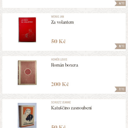
6
/10
WENIG JAN
Za volantem
50 Kč
8
/10
HOMÉR LOUIS
Román boxera
200 Kč
7
/10
SCHULTZ JEANNE
Katuščino zasnoubení
50 Kč