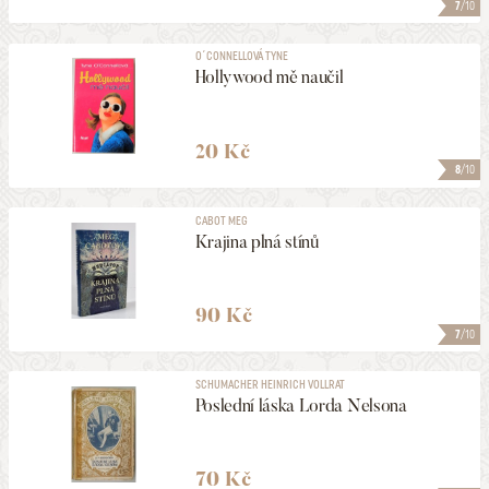
7
/10
O´CONNELLOVÁ TYNE
Hollywood mě naučil
20 Kč
8
/10
CABOT MEG
Krajina plná stínů
90 Kč
7
/10
SCHUMACHER HEINRICH VOLLRAT
Poslední láska Lorda Nelsona
70 Kč