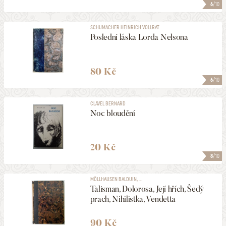
6
/10
SCHUMACHER HEINRICH VOLLRAT
Poslední láska Lorda Nelsona
80 Kč
6
/10
CLAVEL BERNARD
Noc bloudění
20 Kč
8
/10
MÖLLHAUSEN BALDUIN, ...
Talisman, Dolorosa, Její hřích, Šedý
prach, Nihilistka, Vendetta
90 Kč