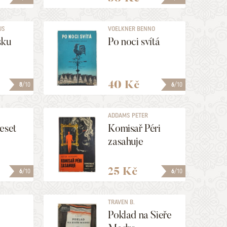
US
VOELKNER BENNO
sku
Po noci svítá
40 Kč
8
/10
6
/10
ADDAMS PETER
eset
Komisař Péri
zasahuje
25 Kč
6
/10
6
/10
TRAVEN B.
Poklad na Sieře