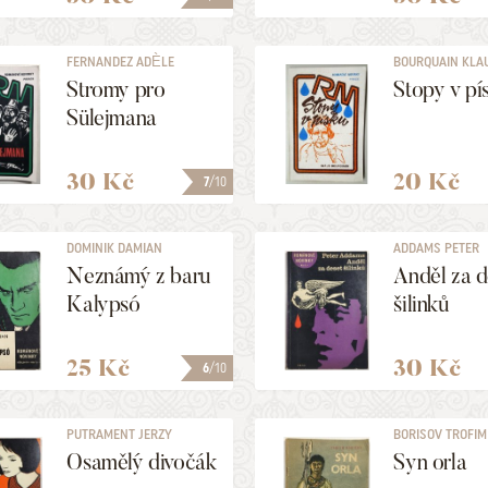
FERNANDEZ ADÈLE
BOURQUAIN KLA
Stromy pro
Stopy v pí
Sülejmana
30 Kč
20 Kč
7
/10
DOMINIK DAMIAN
ADDAMS PETER
[=BAHDAJ ADAM]
Neznámý z baru
Anděl za d
Kalypsó
šilinků
25 Kč
30 Kč
6
/10
PUTRAMENT JERZY
BORISOV TROFIM
Osamělý divočák
Syn orla