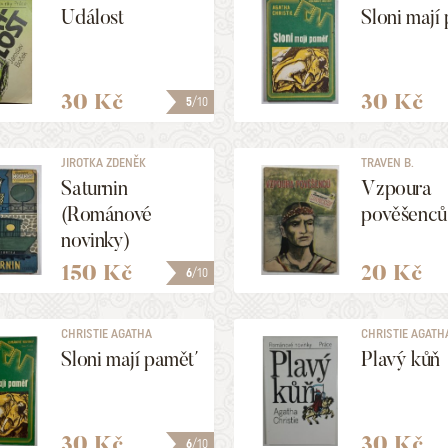
Událost
Sloni mají
30 Kč
30 Kč
5
/10
JIROTKA ZDENĚK
TRAVEN B.
Saturnin
Vzpoura
(Románové
pověšenců
novinky)
150 Kč
20 Kč
6
/10
CHRISTIE AGATHA
CHRISTIE AGATH
Sloni mají paměť
Plavý kůň
30 Kč
30 Kč
6
/10