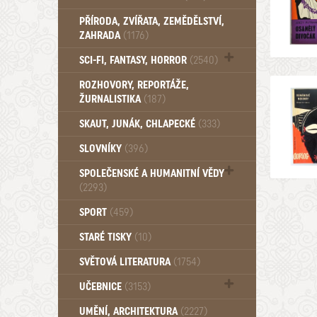
PŘÍRODA, ZVÍŘATA, ZEMĚDĚLSTVÍ,
ZAHRADA
(1176)
SCI-FI, FANTASY, HORROR
(2540)
UFO (14)
ROZHOVORY, REPORTÁŽE,
ŽURNALISTIKA
(187)
SKAUT, JUNÁK, CHLAPECKÉ
(333)
SLOVNÍKY
(396)
SPOLEČENSKÉ A HUMANITNÍ VĚDY
(2293)
Pedagogika (191)
SPORT
(459)
Filozofie, sociologie (859)
STARÉ TISKY
(10)
Psychologie a osobní rozvoj (761)
SVĚTOVÁ LITERATURA
(1754)
UČEBNICE
(3153)
Učebnice - Jazykové (1297)
UMĚNÍ, ARCHITEKTURA
(2227)