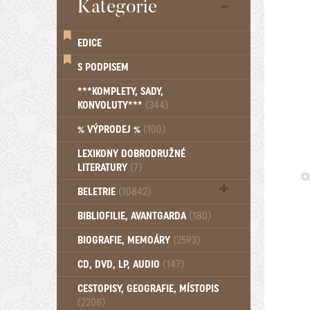
Kategorie
EDICE
S PODPISEM
***KOMPLETY, SADY,
KONVOLUTY***
(344)
% VÝPRODEJ %
(100)
LEXIKONY DOBRODRUŽNÉ
LITERATURY
(7)
BELETRIE
(10842)
Beletrie - Historická (1388)
BIBLIOFILIE, AVANTGARDA
(180)
Beletrie - Humoristické (501)
BIOGRAFIE, MEMOÁRY
(2593)
Beletrie - Povídky (1758)
Beletrie - Thrillery, krimi (1179)
CD, DVD, LP, AUDIO
(147)
Beletrie - Válečné romány (489)
Beletrie - Ženské a dívčí romány
CESTOPISY, GEOGRAFIE, MÍSTOPIS
(2208)
(1522)