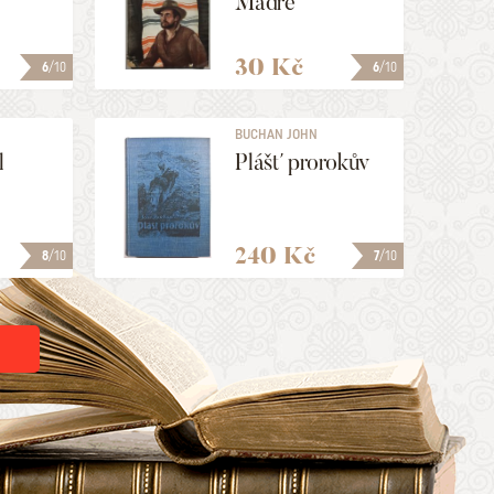
Madre
30 Kč
6
/10
6
/10
BUCHAN JOHN
l
Plášť prorokův
240 Kč
8
/10
7
/10