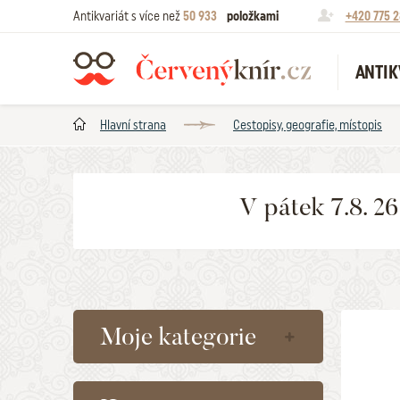
Antikvariát s více než
50 933
položkami
+420 775 2
ANTIK
Hlavní strana
Cestopisy, geografie, místopis
V pátek 7.8. 2
Moje kategorie