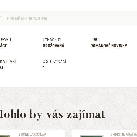
PRO MĚ NEZOBRAZOVAT
DAVATEL
TYP VAZBY
EDICE
ÁCE
BROŽOVANÁ
ROMÁNOVÉ NOVINKY
K VYDÁNÍ
ČÍSLO VYDÁNÍ
64
1
ohlo by vás zajímat
BOČEK JAROSLAV
CHRISTIE AGATH