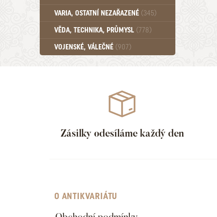
Učebnice - SŠ (789)
VARIA, OSTATNÍ NEZAŘAZENÉ
(345)
Učebnice - VŠ (259)
Učebnice - ZŠ (556)
VĚDA, TECHNIKA, PRŮMYSL
(778)
Učebnice - Ostatní (499)
VOJENSKÉ, VÁLEČNÉ
(907)
Zásilky odesíláme každý den
O ANTIKVARIÁTU