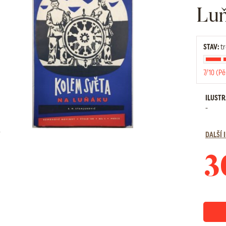
Lu
STAV:
tr
7/10 (Pě
ILUST
-
DALŠÍ
3