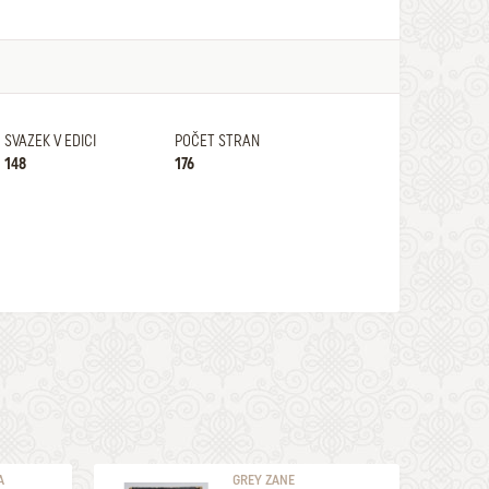
SVAZEK V EDICI
POČET STRAN
148
176
A
GREY ZANE