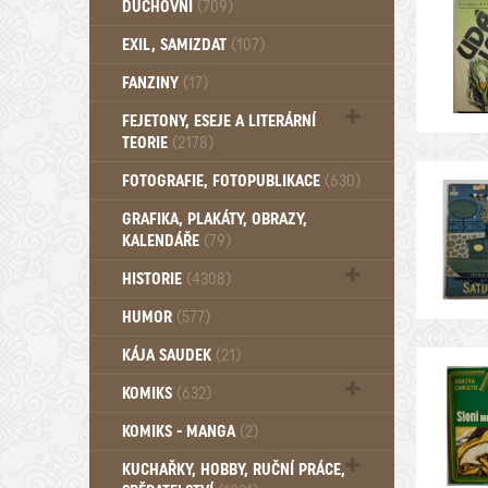
DUCHOVNÍ
(709)
Okultismus (110)
EXIL, SAMIZDAT
(107)
Záhady (105)
FANZINY
(17)
FEJETONY, ESEJE A LITERÁRNÍ
TEORIE
(2178)
Citáty, aforismy, snáře, přísloví,
FOTOGRAFIE, FOTOPUBLIKACE
(630)
afirmace (106)
GRAFIKA, PLAKÁTY, OBRAZY,
KALENDÁŘE
(79)
HISTORIE
(4308)
Mytologie, Mýty, Báje, Pověsti (203)
HUMOR
(577)
KÁJA SAUDEK
(21)
KOMIKS
(632)
Komiks - Čtyřlístek (234)
KOMIKS - MANGA
(2)
Komiks - Ostatní (180)
KUCHAŘKY, HOBBY, RUČNÍ PRÁCE,