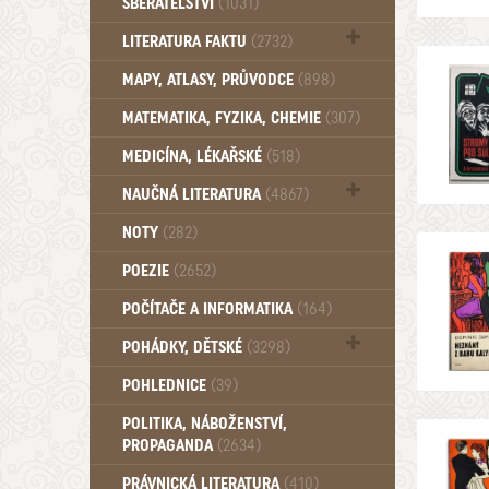
SBĚRATELSTVÍ
(1031)
Dům a byt (102)
LITERATURA FAKTU
(2732)
Katalogy (503)
MAPY, ATLASY, PRŮVODCE
(898)
MATEMATIKA, FYZIKA, CHEMIE
(307)
MEDICÍNA, LÉKAŘSKÉ
(518)
NAUČNÁ LITERATURA
(4867)
Zdraví a zdraví životní styl (510)
NOTY
(282)
POEZIE
(2652)
POČÍTAČE A INFORMATIKA
(164)
POHÁDKY, DĚTSKÉ
(3298)
Pro děti a mládež (2894)
POHLEDNICE
(39)
Pohádky, Dětské - Do roku 1948 (176)
POLITIKA, NÁBOŽENSTVÍ,
Pohádky, Dětské - Od roku 1949 (257)
PROPAGANDA
(2634)
PRÁVNICKÁ LITERATURA
(410)