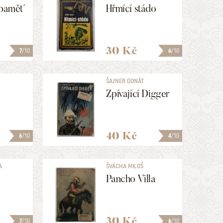
 paměť
Hřmící stádo
30 Kč
7
/10
6
/10
ŠAJNER DONÁT
Zpívající Digger
40 Kč
6
/10
4
/10
A
ŠVÁCHA MILOŠ
Pancho Villa
30 Kč
7
/10
6
/10