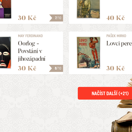
30 Kč
40 Kč
7
/10
MAY FERDINAND
PAŠEK MIRKO
Oorlog -
Lovci pere
Povstání v
jihozápadní
Africe
30 Kč
30 Kč
8
/10
NAČÍST DALŠÍ (+
21
)