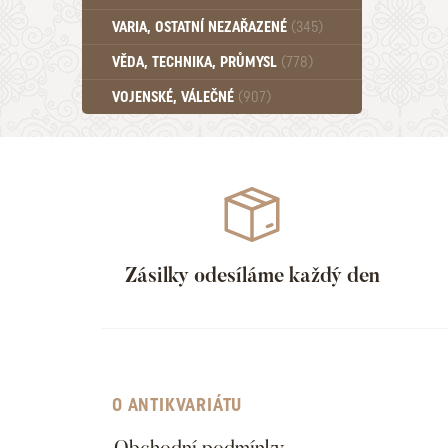
Učebnice - SŠ (789)
VARIA, OSTATNÍ NEZAŘAZENÉ
(345)
Učebnice - VŠ (259)
Učebnice - ZŠ (556)
VĚDA, TECHNIKA, PRŮMYSL
(778)
Učebnice - Ostatní (499)
VOJENSKÉ, VÁLEČNÉ
(907)
Zásilky odesíláme každý den
O ANTIKVARIÁTU