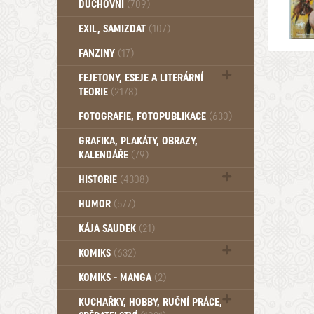
DUCHOVNÍ
(709)
Okultismus (110)
EXIL, SAMIZDAT
(107)
Záhady (105)
FANZINY
(17)
FEJETONY, ESEJE A LITERÁRNÍ
TEORIE
(2178)
Citáty, aforismy, snáře, přísloví,
FOTOGRAFIE, FOTOPUBLIKACE
(630)
afirmace (106)
GRAFIKA, PLAKÁTY, OBRAZY,
KALENDÁŘE
(79)
HISTORIE
(4308)
Mytologie, Mýty, Báje, Pověsti (203)
HUMOR
(577)
KÁJA SAUDEK
(21)
KOMIKS
(632)
Komiks - Čtyřlístek (234)
KOMIKS - MANGA
(2)
Komiks - Ostatní (180)
KUCHAŘKY, HOBBY, RUČNÍ PRÁCE,