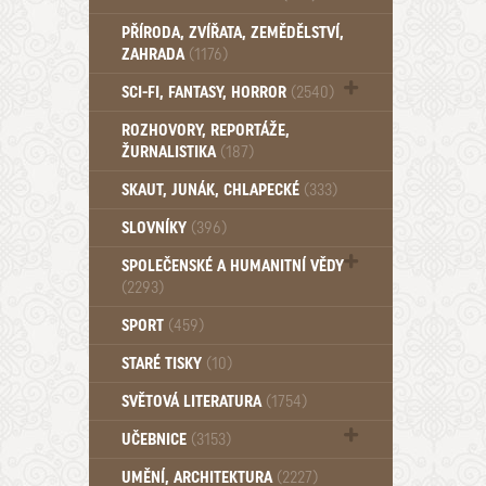
PŘÍRODA, ZVÍŘATA, ZEMĚDĚLSTVÍ,
ZAHRADA
(1176)
SCI-FI, FANTASY, HORROR
(2540)
UFO (14)
ROZHOVORY, REPORTÁŽE,
ŽURNALISTIKA
(187)
SKAUT, JUNÁK, CHLAPECKÉ
(333)
SLOVNÍKY
(396)
SPOLEČENSKÉ A HUMANITNÍ VĚDY
(2293)
Pedagogika (191)
SPORT
(459)
Filozofie, sociologie (859)
STARÉ TISKY
(10)
Psychologie a osobní rozvoj (761)
SVĚTOVÁ LITERATURA
(1754)
UČEBNICE
(3153)
Učebnice - Jazykové (1297)
UMĚNÍ, ARCHITEKTURA
(2227)