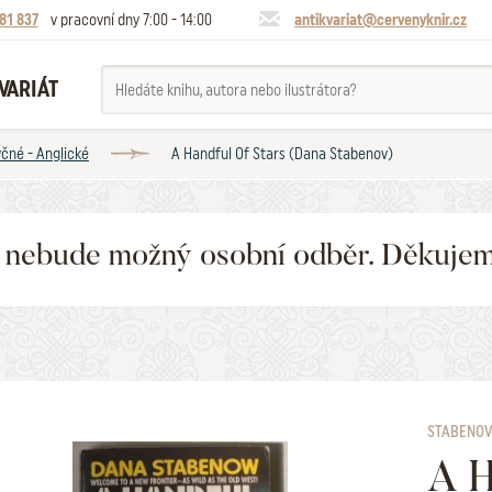
81 837
v pracovní dny 7:00 - 14:00
antikvariat@cervenyknir.cz
VARIÁT
yčné - Anglické
A Handful Of Stars (Dana Stabenov)
6 nebude možný osobní odběr. Děkuje
STABENOV
A H