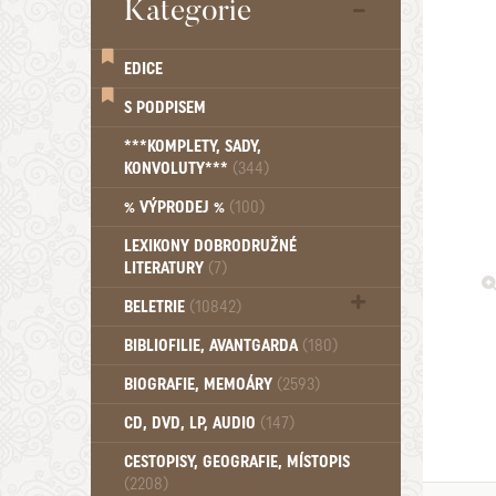
Kategorie
EDICE
S PODPISEM
***KOMPLETY, SADY,
KONVOLUTY***
(344)
% VÝPRODEJ %
(100)
LEXIKONY DOBRODRUŽNÉ
LITERATURY
(7)
BELETRIE
(10842)
Beletrie - Historická (1388)
BIBLIOFILIE, AVANTGARDA
(180)
Beletrie - Humoristické (501)
BIOGRAFIE, MEMOÁRY
(2593)
Beletrie - Povídky (1758)
Beletrie - Thrillery, krimi (1179)
CD, DVD, LP, AUDIO
(147)
Beletrie - Válečné romány (489)
Beletrie - Ženské a dívčí romány
CESTOPISY, GEOGRAFIE, MÍSTOPIS
(2208)
(1522)