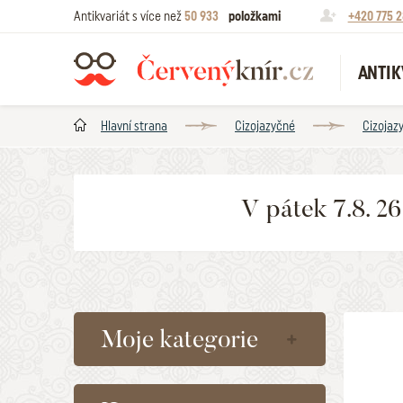
Antikvariát s více než
50 933
položkami
+420 775 2
ANTIK
Hlavní strana
Cizojazyčné
Cizojaz
V pátek 7.8. 2
Moje kategorie