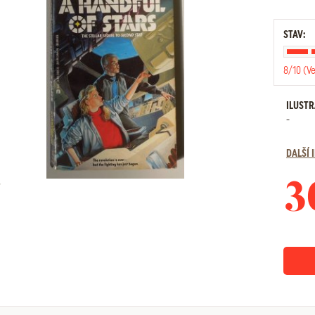
STAV:
8/10 (V
ILUST
-
DALŠÍ
3