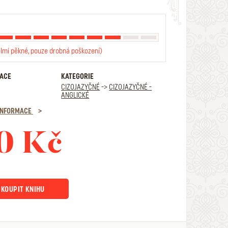
elmi pěkné, pouze drobná poškození)
RACE
KATEGORIE
CIZOJAZYČNÉ
->
CIZOJAZYČNÉ -
ANGLICKÉ
 INFORMACE
0 Kč
KOUPIT KNIHU