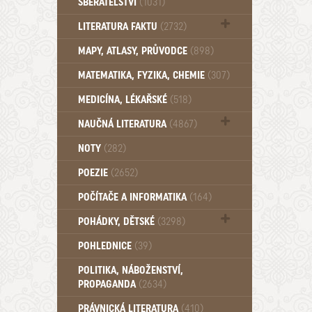
SBĚRATELSTVÍ
(1031)
Dům a byt (102)
LITERATURA FAKTU
(2732)
Katalogy (503)
MAPY, ATLASY, PRŮVODCE
(898)
MATEMATIKA, FYZIKA, CHEMIE
(307)
MEDICÍNA, LÉKAŘSKÉ
(518)
NAUČNÁ LITERATURA
(4867)
Zdraví a zdraví životní styl (510)
NOTY
(282)
POEZIE
(2652)
POČÍTAČE A INFORMATIKA
(164)
POHÁDKY, DĚTSKÉ
(3298)
Pro děti a mládež (2894)
POHLEDNICE
(39)
Pohádky, Dětské - Do roku 1948 (176)
POLITIKA, NÁBOŽENSTVÍ,
Pohádky, Dětské - Od roku 1949 (257)
PROPAGANDA
(2634)
PRÁVNICKÁ LITERATURA
(410)