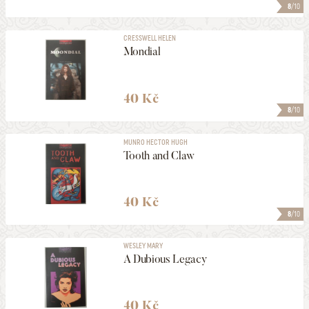
8
/10
CRESSWELL HELEN
Mondial
40 Kč
8
/10
MUNRO HECTOR HUGH
Tooth and Claw
40 Kč
8
/10
WESLEY MARY
A Dubious Legacy
40 Kč