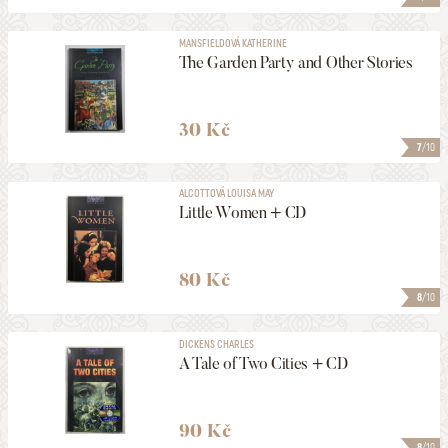
MANSFIELDOVÁ KATHERINE
The Garden Party and Other Stories
30 Kč
7
/10
ALCOTTOVÁ LOUISA MAY
Little Women + CD
80 Kč
8
/10
DICKENS CHARLES
A Tale of Two Cities + CD
90 Kč
8
/10