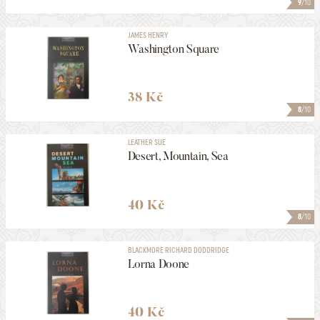
9
/10
JAMES HENRY
Washington Square
38 Kč
8
/10
LEATHER SUE
Desert, Mountain, Sea
40 Kč
8
/10
BLACKMORE RICHARD DODDRIDGE
Lorna Doone
40 Kč