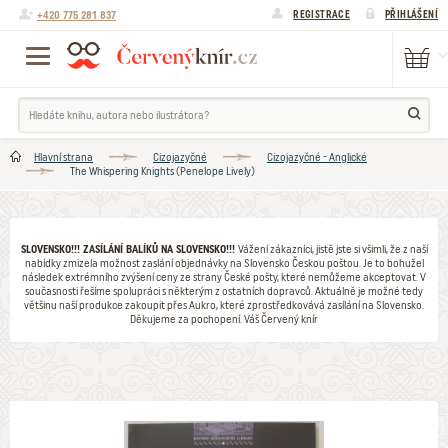
+420 775 281 837
REGISTRACE
PŘIHLÁŠENÍ
Hlavní strana
Cizojazyčné
Cizojazyčné - Anglické
The Whispering Knights (Penelope Lively)
SLOVENSKO!!! ZASÍLÁNÍ BALÍKŮ NA SLOVENSKO!!!
Vážení zákazníci, jistě jste si všimli, že z naší
nabídky zmizela možnost zaslání objednávky na Slovensko Českou poštou. Je to bohužel
následek extrémního zvýšení ceny ze strany České pošty, které nemůžeme akceptovat. V
současnosti řešíme spolupráci s některým z ostatních dopravců. Aktuálně je možné tedy
většinu naší produkce zakoupit přes Aukro, které zprostředkovává zasílání na Slovensko.
Děkujeme za pochopení. Váš Červený knír