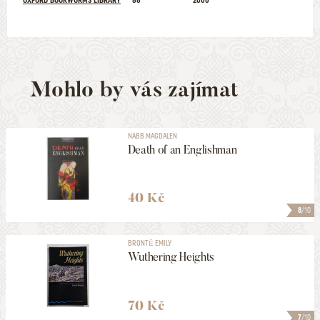
OXFORD BOOKWORMS LIBRARY
88
2000
Mohlo by vás zajímat
NABB MAGDALEN
Death of an Englishman
40 Kč
8
/10
BRONTË EMILY
Wuthering Heights
70 Kč
7
/10