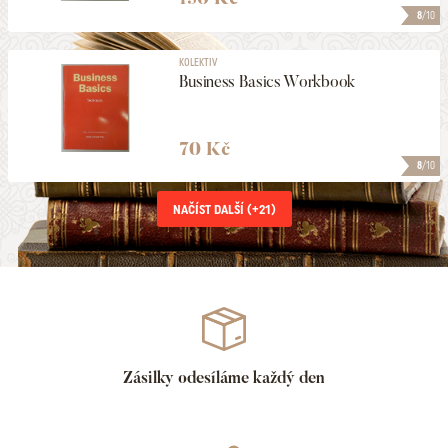
8
/10
KOLEKTIV
Business Basics Workbook
70 Kč
8
/10
NAČÍST DALŠÍ (+
21
)
Zásilky odesíláme každý den