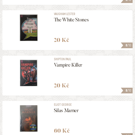
VAUGHAM LESTER
The White Stones
20 Kč
8
/10
SHIPTON PAUL
Vampire Killer
20 Kč
8
/10
ELIOT GEORGE
Silas Marner
60 Kč