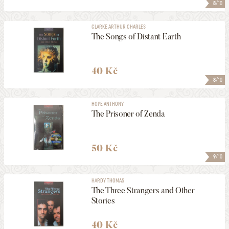
8
/10
CLARKE ARTHUR CHARLES
The Songs of Distant Earth
40 Kč
8
/10
HOPE ANTHONY
The Prisoner of Zenda
50 Kč
9
/10
HARDY THOMAS
The Three Strangers and Other
Stories
40 Kč