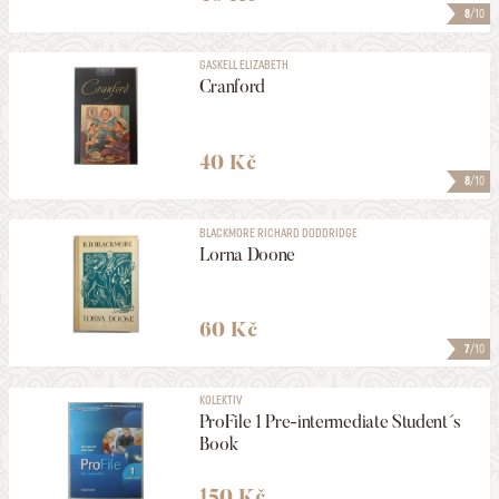
8
/10
GASKELL ELIZABETH
Cranford
40 Kč
8
/10
BLACKMORE RICHARD DODDRIDGE
Lorna Doone
60 Kč
7
/10
KOLEKTIV
ProFile 1 Pre-intermediate Student´s
Book
150 Kč