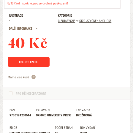
8/10 (Velmi pěkné, pouze drobná poškození)
ILUSTRACE
KATEGORIE
-
CIZOJAZYČNÉ
->
CIZOJAZYČNÉ - ANGLICKÉ
DALŠÍ INFORMACE
40 Kč
KOUPIT KNIHU
Máme více kusů
PRO MĚ NEZOBRAZOVAT
EAN
VYDAVATEL
TYP VAZBY
9780194230544
OXFORD UNIVERSITY PRESS
BROŽOVANÁ
EDICE
POČET STRAN
ROK VYDÁNÍ