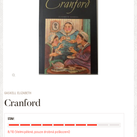
GASKELL ELIZABETH
Cranford
STAV:
8/10 (Velmi pěkné, pouze drobná poškození)