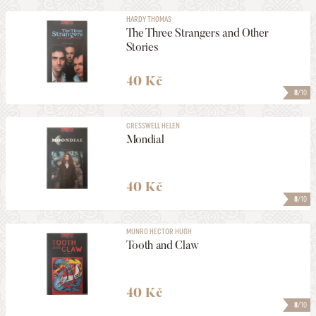
HARDY THOMAS
The Three Strangers and Other
Stories
40 Kč
8
/10
CRESSWELL HELEN
Mondial
40 Kč
8
/10
MUNRO HECTOR HUGH
Tooth and Claw
40 Kč
8
/10