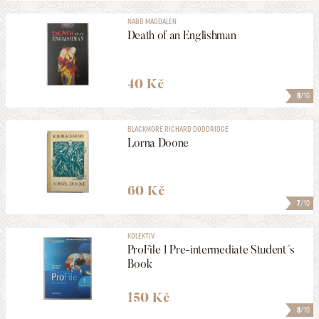
NABB MAGDALEN
Death of an Englishman
40 Kč
8
/10
BLACKMORE RICHARD DODDRIDGE
Lorna Doone
60 Kč
7
/10
KOLEKTIV
ProFile 1 Pre-intermediate Student´s
Book
150 Kč
8
/10