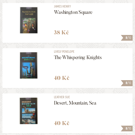
JAMES HENRY
Washington Square
38 Kč
8
/10
LIVELY PENELOPE
The Whispering Knights
40 Kč
8
/10
LEATHER SUE
Desert, Mountain, Sea
40 Kč
8
/10