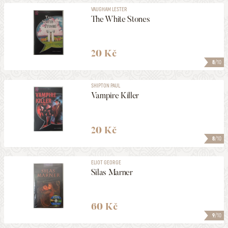
VAUGHAM LESTER
The White Stones
20 Kč
8
/10
SHIPTON PAUL
Vampire Killer
20 Kč
8
/10
ELIOT GEORGE
Silas Marner
60 Kč
9
/10