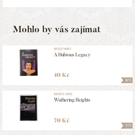
Mohlo by vás zajímat
WESLEY MARY
A Dubious Legacy
40 Kč
8
/10
BRONTË EMILY
Wuthering Heights
70 Kč
7
/10