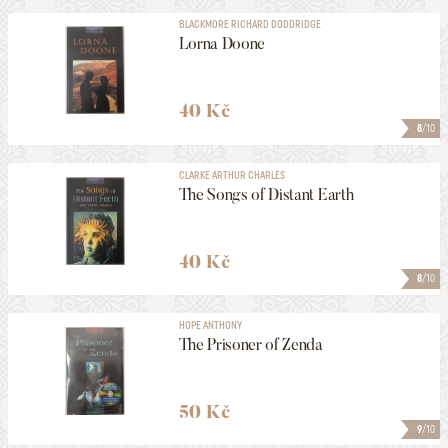
BLACKMORE RICHARD DODDRIDGE
Lorna Doone
40 Kč
8
/10
CLARKE ARTHUR CHARLES
The Songs of Distant Earth
40 Kč
8
/10
HOPE ANTHONY
The Prisoner of Zenda
50 Kč
9
/10