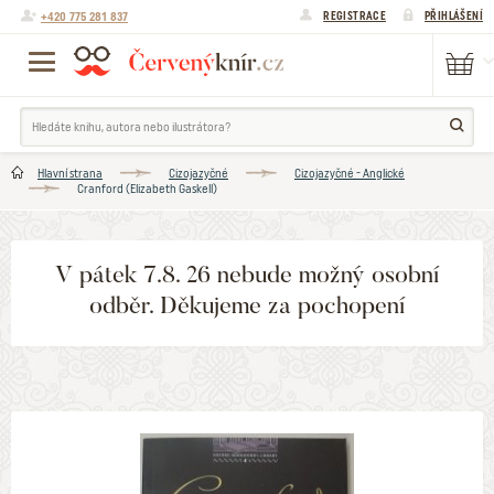
+420 775 281 837
REGISTRACE
PŘIHLÁŠENÍ
Hlavní strana
Cizojazyčné
Cizojazyčné - Anglické
Cranford (Elizabeth Gaskell)
V pátek 7.8. 26 nebude možný osobní
odběr. Děkujeme za pochopení