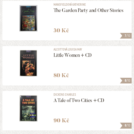
MANSFIELDOVÁ KATHERINE
The Garden Party and Other Stories
30 Kč
7
/10
ALCOTTOVÁ LOUISA MAY
Little Women + CD
80 Kč
8
/10
DICKENS CHARLES
A Tale of Two Cities + CD
90 Kč
8
/10