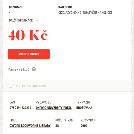
ILUSTRACE
KATEGORIE
-
CIZOJAZYČNÉ
->
CIZOJAZYČNÉ - ANGLICKÉ
DALŠÍ INFORMACE
40 Kč
KOUPIT KNIHU
Máme více kusů
PRO MĚ NEZOBRAZOVAT
EAN
VYDAVATEL
TYP VAZBY
9780194230292
OXFORD UNIVERSITY PRESS
BROŽOVANÁ
EDICE
POČET STRAN
ROK VYDÁNÍ
OXFORD BOOKWORMS LIBRARY
88
2000