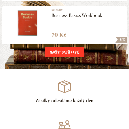
KOLEKTIV
Business Basics Workbook
70 Kč
8
/10
NAČÍST DALŠÍ (+
21
)
Zásilky odesíláme každý den