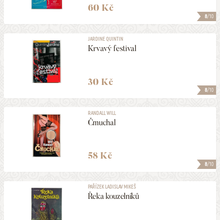
60 Kč
8
/10
JARDINE QUINTIN
Krvavý festival
30 Kč
8
/10
RANDALL WILL
Čmuchal
58 Kč
8
/10
PAŘÍZEK LADISLAV MIKEŠ
Řeka kouzelníků