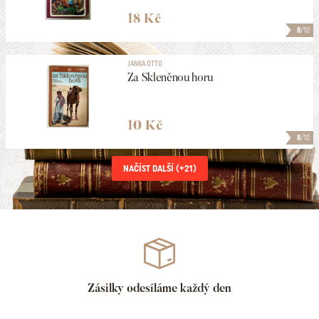
18 Kč
8
/10
JANKA OTTO
Za Skleněnou horu
10 Kč
8
/10
NAČÍST DALŠÍ (+
21
)
Zásilky odesíláme každý den