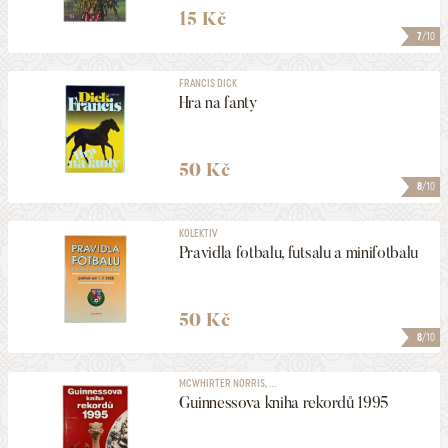
15 Kč
7
/10
FRANCIS DICK
Hra na fanty
50 Kč
8
/10
KOLEKTIV
Pravidla fotbalu, futsalu a minifotbalu
50 Kč
8
/10
MCWHIRTER NORRIS, ...
Guinnessova kniha rekordů 1995