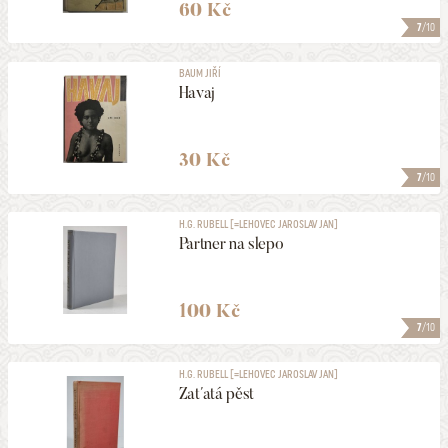
60 Kč
7
/10
BAUM JIŘÍ
Havaj
30 Kč
7
/10
H.G. RUBELL [=LEHOVEC JAROSLAV JAN]
Partner na slepo
100 Kč
7
/10
H.G. RUBELL [=LEHOVEC JAROSLAV JAN]
Zaťatá pěst