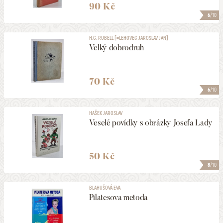
90 Kč
6
/10
H.G. RUBELL [=LEHOVEC JAROSLAV JAN]
Velký dobrodruh
70 Kč
6
/10
HAŠEK JAROSLAV
Veselé povídky s obrázky Josefa Lady
50 Kč
8
/10
BLAHUŠOVÁ EVA
Pilatesova metoda