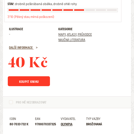
STAV:
drobně poškrábaná obálka, drobně ohlé rohy
7/10 (Pěkný stav, mírná poškození)
ILUSTRACE
KATEGORIE
-
MAPY, ATLASY, PRŮVODCE
NAUČNÁ LITERATURA
DALŠÍ INFORMACE
40 Kč
KOUPIT KNIHU
PRO MĚ NEZOBRAZOVAT
ISBN
EAN
VYDAVATEL
TYP VAZBY
80-7033-732-X
9788070337325
OLYMPIA
BROŽOVANÁ