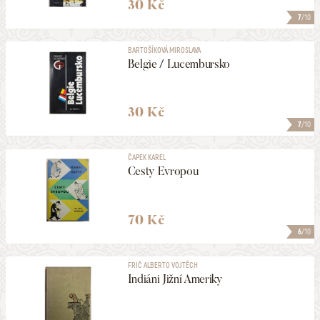
30 Kč
7
/10
BARTOŠÍKOVÁ MIROSLAVA
Belgie / Lucembursko
30 Kč
7
/10
ČAPEK KAREL
Cesty Evropou
70 Kč
6
/10
FRIČ ALBERTO VOJTĚCH
Indiáni Jižní Ameriky