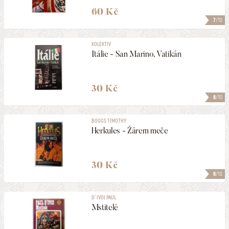
60 Kč
7
/10
KOLEKTIV
Itálie - San Marino, Vatikán
30 Kč
8
/10
BOGGS TIMOTHY
Herkules - Žárem meče
30 Kč
8
/10
D´IVOI PAUL
Mstitelé