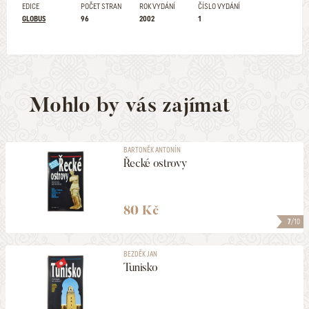
EDICE
POČET STRAN
ROK VYDÁNÍ
ČÍSLO VYDÁNÍ
GLOBUS
96
2002
1
Mohlo by vás zajímat
BARTONĚK ANTONÍN
Řecké ostrovy
80 Kč
7
/10
BEZDĚK JAN
Tunisko