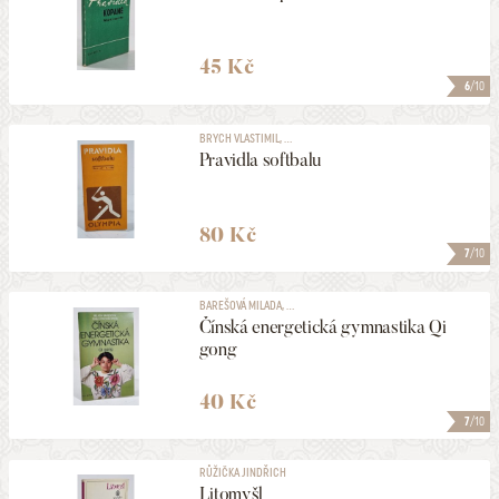
45 Kč
6
/10
BRYCH VLASTIMIL, ...
Pravidla softbalu
80 Kč
7
/10
BAREŠOVÁ MILADA, ...
Čínská energetická gymnastika Qi
gong
40 Kč
7
/10
RŮŽIČKA JINDŘICH
Litomyšl