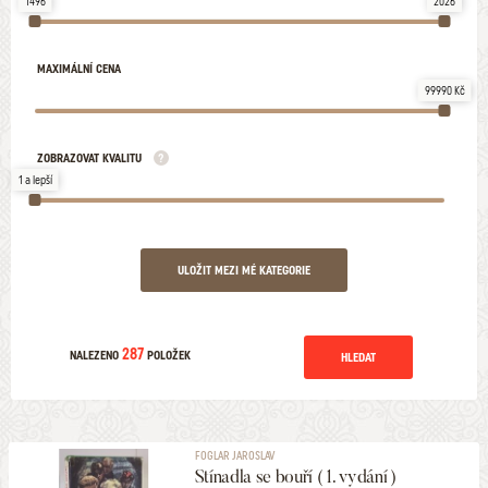
1496
2026
MAXIMÁLNÍ CENA
99990 Kč
ZOBRAZOVAT KVALITU
1 a lepší
ULOŽIT MEZI MÉ KATEGORIE
287
NALEZENO
POLOŽEK
HLEDAT
FOGLAR JAROSLAV
Stínadla se bouří ( 1. vydání )