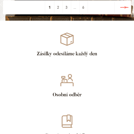
1
2
3
...
6
Zásilky odesíláme každý den
Osobní odběr