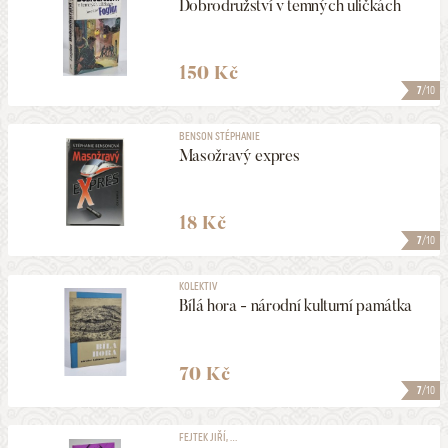
Dobrodružství v temných uličkách
150 Kč
7
/10
BENSON STÉPHANIE
Masožravý expres
18 Kč
7
/10
KOLEKTIV
Bílá hora - národní kulturní památka
70 Kč
7
/10
FEJTEK JIŘÍ, ...