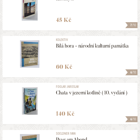
45 Kč
7
/10
KOLEKTIV
Bílá hora - národní kulturní památka
60 Kč
6
/10
FOGLAR JAROSLAV
Chata v jezerní kotlině ( 10. vydání )
140 Kč
6
/10
SOELDNER IVAN
Prag am Abend