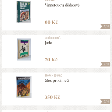
MAY KAREL
Vinnetouovi dědicové
60 Kč
7
/10
SRDÍNKO RENÉ, ...
Judo
70 Kč
7
/10
ŠTORCH EDUARD
Meč proti meči
350 Kč
7
/10