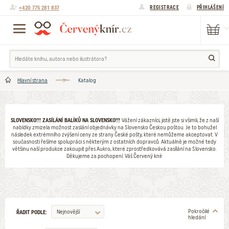
+420 775 281 837
REGISTRACE
PŘIHLÁŠENÍ
Hlavní strana
Katalog
SLOVENSKO!!! ZASÍLÁNÍ BALÍKŮ NA SLOVENSKO!!!
Vážení zákazníci, jistě jste si všimli, že z naší
nabídky zmizela možnost zaslání objednávky na Slovensko Českou poštou. Je to bohužel
následek extrémního zvýšení ceny ze strany České pošty, které nemůžeme akceptovat. V
současnosti řešíme spolupráci s některým z ostatních dopravců. Aktuálně je možné tedy
většinu naší produkce zakoupit přes Aukro, které zprostředkovává zasílání na Slovensko.
Děkujeme za pochopení. Váš Červený knír
Pokročilé
Nejnovější
ŘADIT PODLE:
hledání