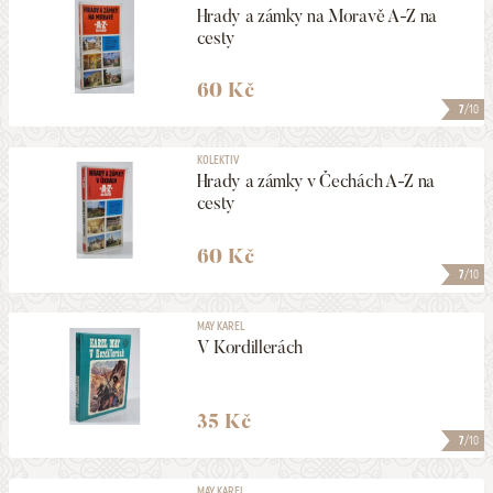
Hrady a zámky na Moravě A-Z na
cesty
60 Kč
7
/10
KOLEKTIV
Hrady a zámky v Čechách A-Z na
cesty
60 Kč
7
/10
MAY KAREL
V Kordillerách
35 Kč
7
/10
MAY KAREL