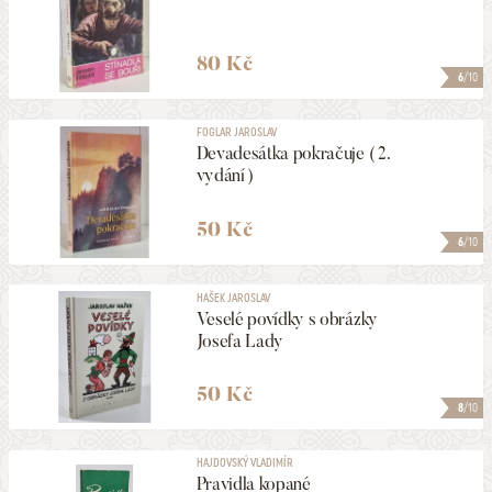
80 Kč
6
/10
FOGLAR JAROSLAV
Devadesátka pokračuje ( 2.
vydání )
50 Kč
6
/10
HAŠEK JAROSLAV
Veselé povídky s obrázky
Josefa Lady
50 Kč
8
/10
HAJDOVSKÝ VLADIMÍR
Pravidla kopané