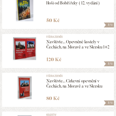
Hoši od Bobří řeky ( 12. vydání )
50 Kč
7
/10
FIŠERA ZDENĚK
Navštivte... Opevněné kostely v
Čechách, na Moravě a ve Slezsku 1+2
120 Kč
7
/10
FIŠERA ZDENĚK
Navštivte... Církevní opevnění v
Čechách, na Moravě a ve Slezsku
80 Kč
7
/10
KOLEKTIV