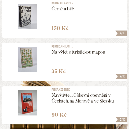
KOTOV ALEXANDER
Černé a bílé
150 Kč
6
/10
PERNICA MILAN, ...
Na výlet s turistickou mapou
35 Kč
6
/10
FIŠERA ZDENĚK
Navštivte... Církevní opevnění v
Čechách, na Moravě a ve Slezsku
90 Kč
7
/10