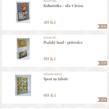
MÜLLER EMIL, ...
Kulturistika - síla + krása
40 Kč
6
/10
BURIAN JIŘÍ, ...
Pražský hrad - průvodce
50 Kč
7
/10
KOŘALNÍK ARNOLD
Sport na táboře
60 Kč
6
/10