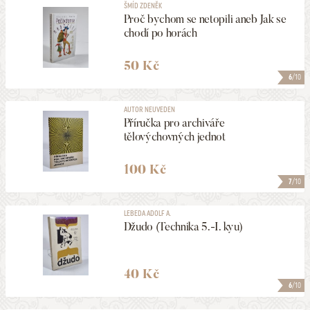
ŠMÍD ZDENĚK
Proč bychom se netopili aneb Jak se
chodí po horách
50 Kč
6
/10
AUTOR NEUVEDEN
Příručka pro archiváře
tělovýchovných jednot
100 Kč
7
/10
LEBEDA ADOLF A.
Džudo (Technika 5.-I. kyu)
40 Kč
6
/10