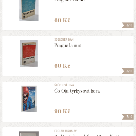
60 Kč
6
/10
SOELDNER IVAN
Prague la nuit
60 Kč
6
/10
ŠTĚRBOVÁ DINA
Čo Oju, tyrkysová hora
90 Kč
7
/10
FOGLAR JAROSLAV