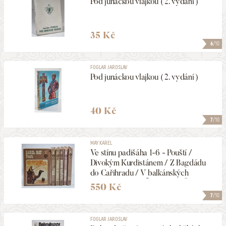
Pod junáckou vlajkou ( 2. vydání )
35 Kč
6
/10
FOGLAR JAROSLAV
Pod junáckou vlajkou ( 2. vydání )
40 Kč
7
/10
MAY KAREL
Ve stínu padišáha 1-6 - Pouští /
Divokým Kurdistánem / Z Bagdádu
do Cařihradu / V balkánských
roklinách / Zemí Škipetarů / Žut
550 Kč
7
/10
FOGLAR JAROSLAV