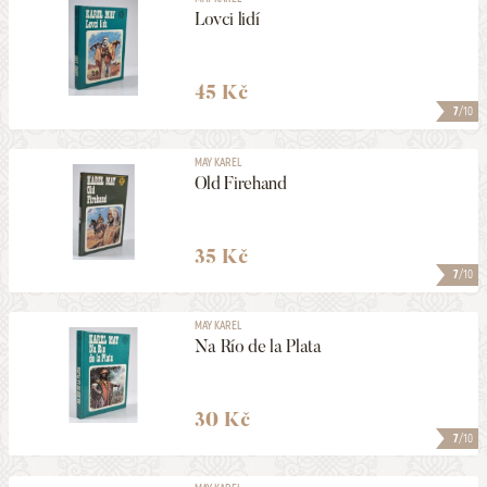
Lovci lidí
45 Kč
7
/10
MAY KAREL
Old Firehand
35 Kč
7
/10
MAY KAREL
Na Río de la Plata
30 Kč
7
/10