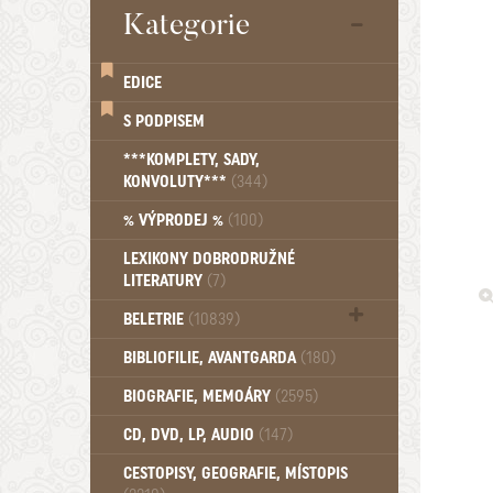
Kategorie
EDICE
S PODPISEM
***KOMPLETY, SADY,
KONVOLUTY***
(344)
% VÝPRODEJ %
(100)
LEXIKONY DOBRODRUŽNÉ
LITERATURY
(7)
BELETRIE
(10839)
Beletrie - Historická (1389)
BIBLIOFILIE, AVANTGARDA
(180)
Beletrie - Humoristické (501)
BIOGRAFIE, MEMOÁRY
(2595)
Beletrie - Povídky (1754)
Beletrie - Thrillery, krimi (1179)
CD, DVD, LP, AUDIO
(147)
Beletrie - Válečné romány (489)
Beletrie - Ženské a dívčí romány
CESTOPISY, GEOGRAFIE, MÍSTOPIS