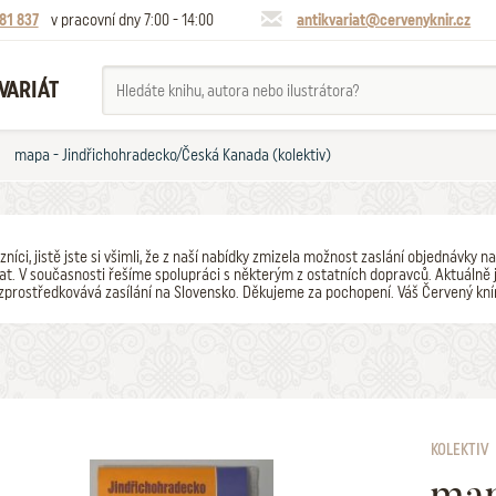
81 837
v pracovní dny 7:00 - 14:00
antikvariat@cervenyknir.cz
VARIÁT
mapa - Jindřichohradecko/Česká Kanada (kolektiv)
zníci, jistě jste si všimli, že z naší nabídky zmizela možnost zaslání objednávk
t. V současnosti řešíme spolupráci s některým z ostatních dopravců. Aktuálně j
zprostředkovává zasílání na Slovensko. Děkujeme za pochopení. Váš Červený kní
KOLEKTIV
map