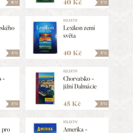
40 Kč
8
/10
7
/10
KOLEKTIV
eského
Lexikon zemí
světa
40 Kč
7
/10
7
/10
KOLEKTIV
 -
Chorvatsko -
jižní Dalmácie
45 Kč
7
/10
7
/10
KOLEKTIV
a pro
Amerika -