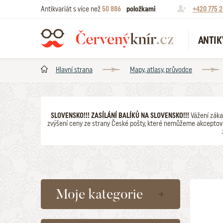
Antikvariát s více než
50 886
položkami
+420 775 2
ANTIK
Hlavní strana
Mapy, atlasy, průvodce
SLOVENSKO!!! ZASÍLÁNÍ BALÍKŮ NA SLOVENSKO!!!
Vážení záka
zvýšení ceny ze strany České pošty, které nemůžeme akceptova
Moje kategorie