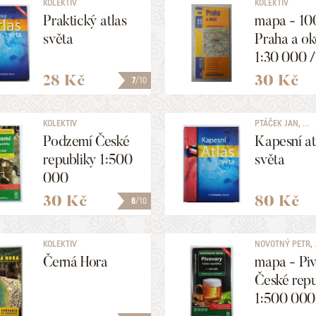
KOLEKTIV
KOLEKTIV
Praktický atlas
mapa - 10
světa
Praha a ok
1:30 000 /
000/
28 Kč
30 Kč
7
/10
KOLEKTIV
PTÁČEK JAN, ...
Podzemí České
Kapesní at
republiky 1:500
světa
000
30 Kč
80 Kč
8
/10
KOLEKTIV
NOVOTNÝ PETR, .
Černá Hora
mapa - Pi
České repu
1:500 000