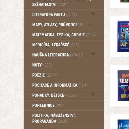
SBĚRATELSTVÍ
(1032)
Dům a byt (102)
LITERATURA FAKTU
(2731)
Katalogy (503)
MAPY, ATLASY, PRŮVODCE
(894)
MATEMATIKA, FYZIKA, CHEMIE
(307)
MEDICÍNA, LÉKAŘSKÉ
(516)
NAUČNÁ LITERATURA
(4866)
Zdraví a zdraví životní styl (510)
NOTY
(282)
POEZIE
(2649)
POČÍTAČE A INFORMATIKA
(164)
POHÁDKY, DĚTSKÉ
(3286)
Pro děti a mládež (2882)
POHLEDNICE
(39)
Pohádky, Dětské - Do roku 1948 (174)
POLITIKA, NÁBOŽENSTVÍ,
Pohádky, Dětské - Od roku 1949 (257)
PROPAGANDA
(2635)