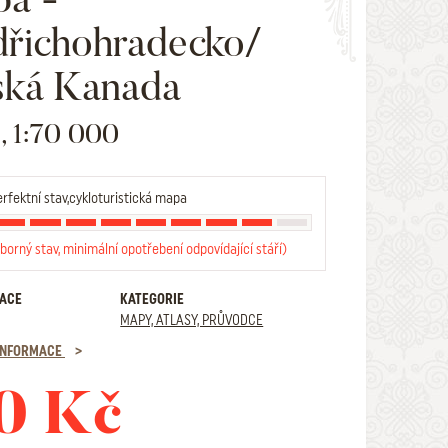
dřichohradecko/
ská Kanada
9, 1:70 000
rfektní stav,cykloturistická mapa
borný stav, minimální opotřebení odpovídající stáří)
RACE
KATEGORIE
MAPY, ATLASY, PRŮVODCE
 INFORMACE
0 Kč