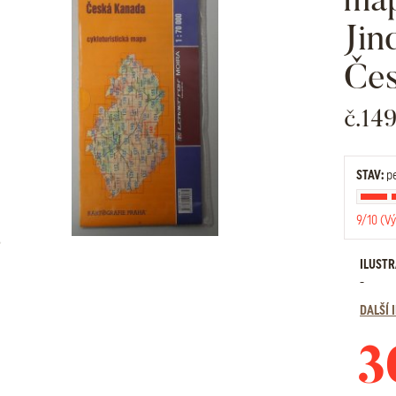
Jin
Če
č.14
STAV:
pe
9/10 (Vý
ILUST
-
DALŠÍ
3