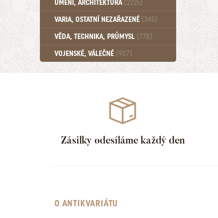
UMĚNÍ, ARCHITEKTURA
(2225)
Učebnice - SŠ (789)
VARIA, OSTATNÍ NEZAŘAZENÉ
(345)
Učebnice - VŠ (259)
Učebnice - ZŠ (556)
VĚDA, TECHNIKA, PRŮMYSL
(778)
Učebnice - Ostatní (499)
VOJENSKÉ, VÁLEČNÉ
(907)
Zásilky odesíláme každý den
O ANTIKVARIÁTU