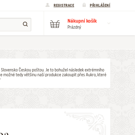
REGISTRACE
PŘIHLÁŠENÍ
Nákupní košík
Prázdný
y na Slovensko Českou poštou. Je to bohužel následek extrémního
e možné tedy většinu naší produkce zakoupit přes Aukro, které
r
a -