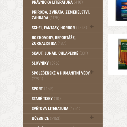
PRÁVNICKÁ LITERATURA
(410)
PŘÍRODA, ZVÍŘATA, ZEMĚDĚLSTVÍ,
ZAHRADA
(1175)
SCI-FI, FANTASY, HORROR
(2528)
UFO (14)
ROZHOVORY, REPORTÁŽE,
ŽURNALISTIKA
(187)
SKAUT, JUNÁK, CHLAPECKÉ
(331)
SLOVNÍKY
(396)
SPOLEČENSKÉ A HUMANITNÍ VĚDY
(2290)
Pedagogika (191)
SPORT
(459)
Filozofie, sociologie (858)
STARÉ TISKY
(10)
Psychologie a osobní rozvoj (760)
SVĚTOVÁ LITERATURA
(1754)
UČEBNICE
(3153)
Učebnice - Jazykové (1297)