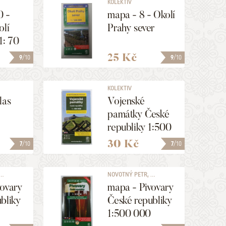
KOLEKTIV
0 -
mapa - 8 - Okolí
olí
Prahy sever
1: 70
25 Kč
9
/10
9
/10
KOLEKTIV
las
Vojenské
památky České
republiky 1:500
000
30 Kč
7
/10
7
/10
..
NOVOTNÝ PETR, ...
vovary
mapa - Pivovary
bliky
České republiky
1:500 000