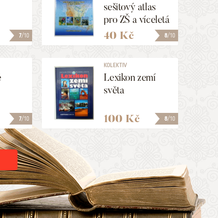
sešitový atlas
pro ZŠ a víceletá
gymnázia
40 Kč
7
/10
8
/10
KOLEKTIV
é
Lexikon zemí
světa
100 Kč
7
/10
8
/10