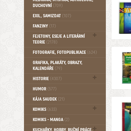
DUCHOVNÍ
(709)
Okultismus (110)
EXIL, SAMIZDAT
(107)
Záhady (105)
FANZINY
(17)
FEJETONY, ESEJE A LITERÁRNÍ
TEORIE
(2178)
Citáty, aforismy, snáře, přísloví,
FOTOGRAFIE, FOTOPUBLIKACE
(624)
afirmace (107)
GRAFIKA, PLAKÁTY, OBRAZY,
KALENDÁŘE
(79)
HISTORIE
(4307)
Mytologie, Mýty, Báje, Pověsti (203)
HUMOR
(577)
KÁJA SAUDEK
(21)
KOMIKS
(633)
Komiks - Čtyřlístek (233)
KOMIKS - MANGA
(2)
Komiks - Ostatní (180)
KUCHAŘKY, HOBBY, RUČNÍ PRÁCE,