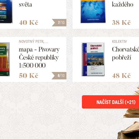
světa
každého
40 Kč
38 Kč
7
/10
NOVOTNÝ PETR, ...
KOLEKTIV
mapa - Pivovary
Chorvatsk
České republiky
pobřeží
1:500 000
50 Kč
48 Kč
8
/10
NAČÍST DALŠÍ (+
21
)