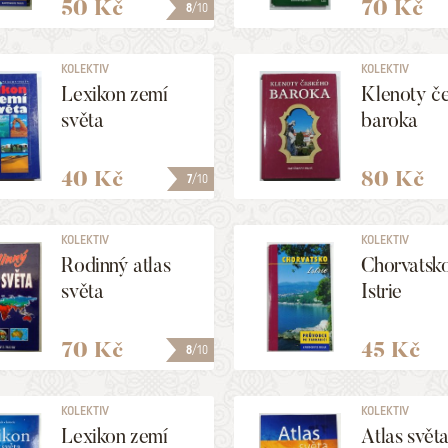
50 Kč
70 Kč
8
/10
KOLEKTIV
KOLEKTIV
Lexikon zemí
Klenoty č
světa
baroka
40 Kč
80 Kč
7
/10
KOLEKTIV
KOLEKTIV
Rodinný atlas
Chorvatsko
světa
Istrie
70 Kč
45 Kč
8
/10
KOLEKTIV
KOLEKTIV
Lexikon zemí
Atlas svět