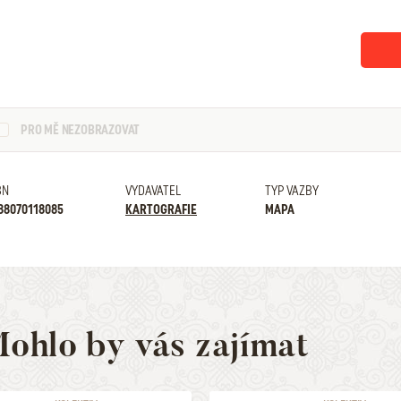
PRO MĚ NEZOBRAZOVAT
BN
VYDAVATEL
TYP VAZBY
88070118085
KARTOGRAFIE
MAPA
ohlo by vás zajímat