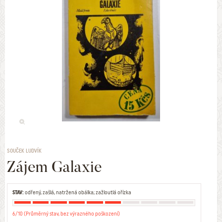
SOUČEK LUDVÍK
Zájem Galaxie
STAV:
odřený, zašlá, natržená obálka; zažloutlá ořízka
6/10 (Průměrný stav, bez výrazného poškození)