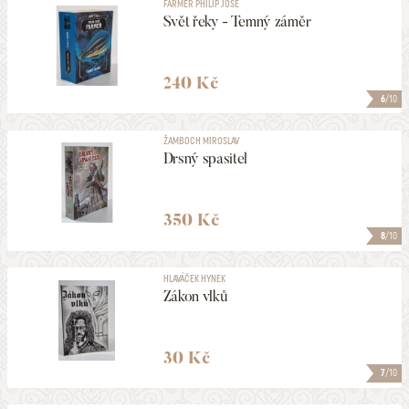
FARMER PHILIP JOSÉ
Svět řeky - Temný záměr
240 Kč
6
/10
ŽAMBOCH MIROSLAV
Drsný spasitel
350 Kč
8
/10
HLAVÁČEK HYNEK
Zákon vlků
30 Kč
7
/10