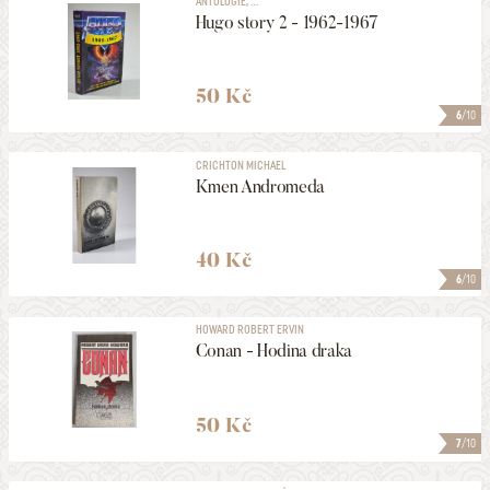
ANTOLOGIE, ...
Hugo story 2 - 1962-1967
50 Kč
6
/10
CRICHTON MICHAEL
Kmen Andromeda
40 Kč
6
/10
HOWARD ROBERT ERVIN
Conan - Hodina draka
50 Kč
7
/10