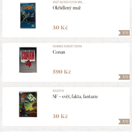
VOGT ALFRED ELTON VAN, ...
Okřídlený muž
30 Kč
7
/10
HOWARD ROBERT ERVIN
Conan
590 Kč
7
/10
KOLEKTIV
SF - svět, fakta, fantazie
30 Kč
7
/10