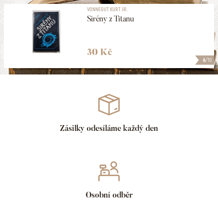
VONNEGUT KURT JR.
Sirény z Titanu
30 Kč
6
/10
Zásilky odesíláme každý den
Osobní odběr