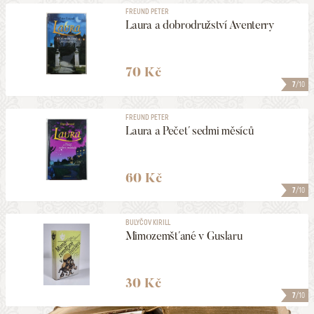
FREUND PETER
Laura a dobrodružství Aventerry
70 Kč
7
/10
FREUND PETER
Laura a Pečeť sedmi měsíců
60 Kč
7
/10
BULYČOV KIRILL
Mimozemšťané v Guslaru
30 Kč
7
/10