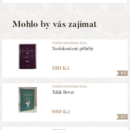
Mohlo by vás zajímat
TOLKIEN JOHN RONALD REUEL
Nedokončené příběhy
550 Kč
8
/10
TOLKIEN JOHN RONALD REUEL
Tulák Rover
950 Kč
8
/10