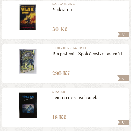
MACLEAN ALISTAIR, ...
Vlak smrti
30 Kč
7
/10
TOLKIEN JOHN RONALD REUEL
Pán prstenů - Společenstvo prstenů I.
290 Kč
7
/10
SHAW BOB
Temná noc v říši hraček
18 Kč
8
/10