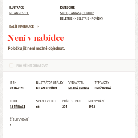
ILUSTRACE
KATEGORIE
MILAN RESSEL
SCI-FI, FANTASY, HORROR
BELETRIE
->
BELETRIE - POVÍDKY
DALŠÍ INFORMACE
Není v nabídce
Položku již není možné objednat.
PRO MĚ NEZOBRAZOVAT
ISBN
ILUSTRÁTOR OBÁLKY
VYDAVATEL
TYP VAZBY
23-062-73
MILAN KOPŘIVA
MLADÁ FRONTA
BROŽOVANÁ
EDICE
SVAZEK V EDICI
POČET STRAN
ROK VYDÁNÍ
13 TŘINÁCT
66
205
1973
ČÍSLO VYDÁNÍ
1