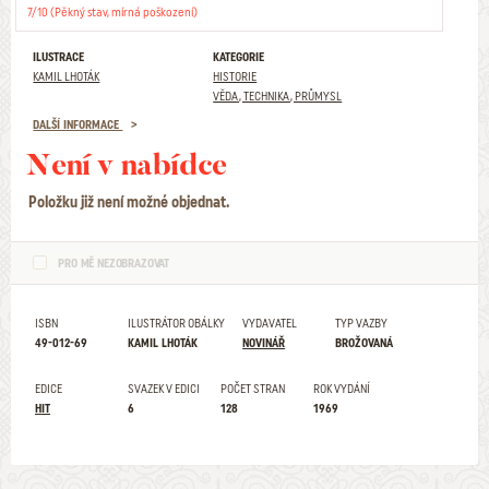
7/10 (Pěkný stav, mírná poškození)
ILUSTRACE
KATEGORIE
KAMIL LHOTÁK
HISTORIE
VĚDA, TECHNIKA, PRŮMYSL
DALŠÍ INFORMACE
Není v nabídce
Položku již není možné objednat.
PRO MĚ NEZOBRAZOVAT
ISBN
ILUSTRÁTOR OBÁLKY
VYDAVATEL
TYP VAZBY
49-012-69
KAMIL LHOTÁK
NOVINÁŘ
BROŽOVANÁ
EDICE
SVAZEK V EDICI
POČET STRAN
ROK VYDÁNÍ
HIT
6
128
1969