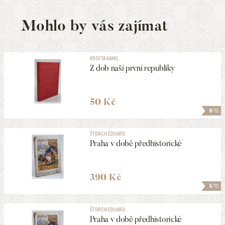
Mohlo by vás zajímat
KROFTA KAMIL
Z dob naší první republiky
50 Kč
8
/10
ŠTORCH EDUARD
Praha v době předhistorické
390 Kč
5
/10
ŠTORCH EDUARD
Praha v době předhistorické