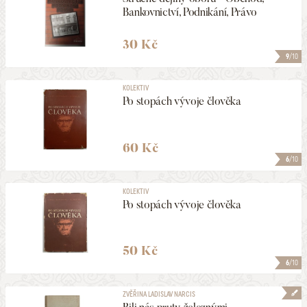
Bankovnictví, Podnikání, Právo
30 Kč
9
/10
KOLEKTIV
Po stopách vývoje člověka
60 Kč
6
/10
KOLEKTIV
Po stopách vývoje člověka
50 Kč
6
/10
ZVĚŘINA LADISLAV NARCIS