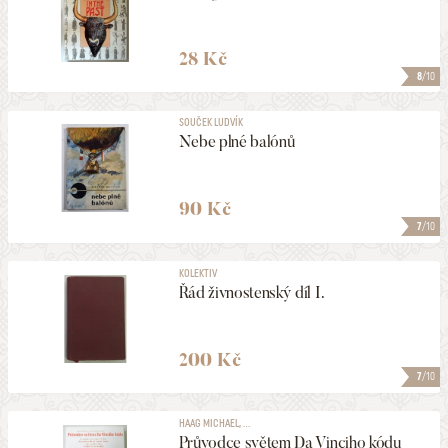
28 Kč
8
/10
SOUČEK LUDVÍK
Nebe plné balónů
90 Kč
7
/10
KOLEKTIV
Řád živnostenský díl I.
200 Kč
7
/10
HAAG MICHAEL, ...
Průvodce světem Da Vinciho kódu