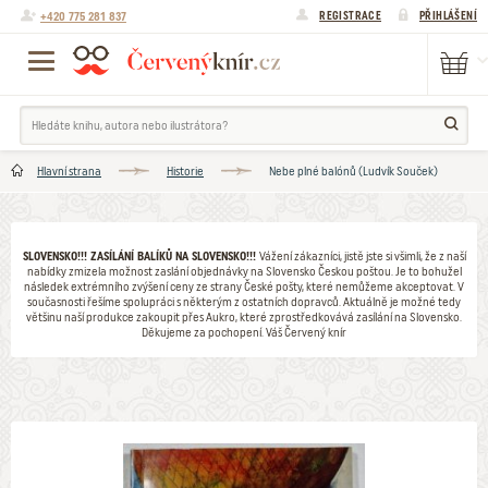
+420 775 281 837
REGISTRACE
PŘIHLÁŠENÍ
Hlavní strana
Historie
Nebe plné balónů (Ludvík Souček)
SLOVENSKO!!! ZASÍLÁNÍ BALÍKŮ NA SLOVENSKO!!!
Vážení zákazníci, jistě jste si všimli, že z naší
nabídky zmizela možnost zaslání objednávky na Slovensko Českou poštou. Je to bohužel
následek extrémního zvýšení ceny ze strany České pošty, které nemůžeme akceptovat. V
současnosti řešíme spolupráci s některým z ostatních dopravců. Aktuálně je možné tedy
většinu naší produkce zakoupit přes Aukro, které zprostředkovává zasílání na Slovensko.
Děkujeme za pochopení. Váš Červený knír