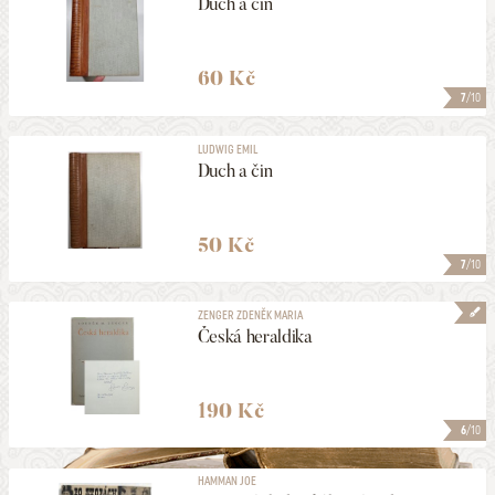
Duch a čin
60 Kč
7
/10
LUDWIG EMIL
Duch a čin
50 Kč
7
/10
ZENGER ZDENĚK MARIA
Česká heraldika
190 Kč
6
/10
HAMMAN JOE