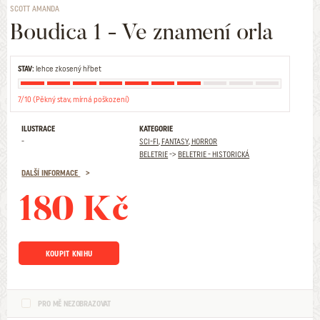
SCOTT AMANDA
Boudica 1 - Ve znamení orla
STAV:
lehce zkosený hřbet
7/10 (Pěkný stav, mírná poškození)
ILUSTRACE
KATEGORIE
-
SCI-FI, FANTASY, HORROR
BELETRIE
->
BELETRIE - HISTORICKÁ
DALŠÍ INFORMACE
180 Kč
KOUPIT KNIHU
PRO MĚ NEZOBRAZOVAT