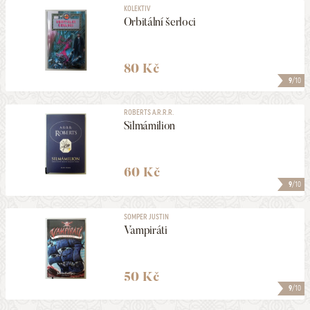
KOLEKTIV
Orbitální šerloci
80 Kč
9
/10
ROBERTS A.R.R.R.
Silmámilion
60 Kč
9
/10
SOMPER JUSTIN
Vampiráti
50 Kč
9
/10