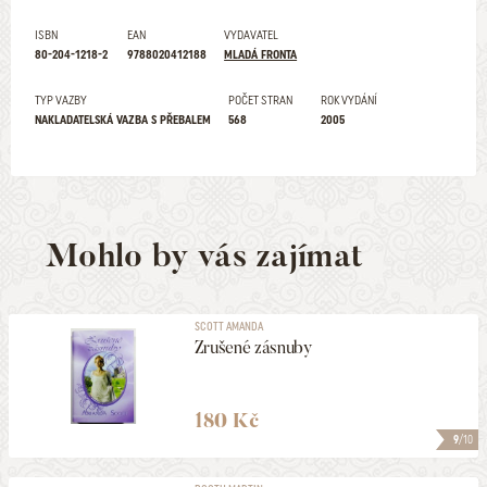
ISBN
EAN
VYDAVATEL
80-204-1218-2
9788020412188
MLADÁ FRONTA
TYP VAZBY
POČET STRAN
ROK VYDÁNÍ
NAKLADATELSKÁ VAZBA S PŘEBALEM
568
2005
Mohlo by vás zajímat
SCOTT AMANDA
Zrušené zásnuby
180 Kč
9
/10