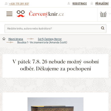
+420 775 281 837
REGISTRACE
PŘIHLÁŠENÍ
Hlavní strana
Sci-fi, Fantasy, Horror
Boudica 1 - Ve znamení orla (Amanda Scott)
V pátek 7.8. 26 nebude možný osobní
odběr. Děkujeme za pochopení