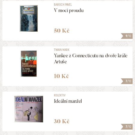
BAROCH PAVEL
V moci proudu
50 Kč
9
/10
TWAIN MARK
Yankee z Connecticutu na dvoře krále
Artuše
10 Kč
7
/10
KOLEKTIV
Ideální manžel
30 Kč
7
/10