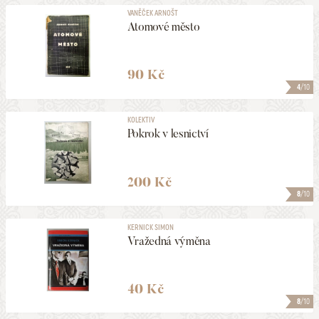
VANĚČEK ARNOŠT
Atomové město
90 Kč
4
/10
KOLEKTIV
Pokrok v lesnictví
200 Kč
8
/10
KERNICK SIMON
Vražedná výměna
40 Kč
8
/10