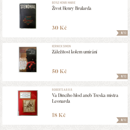
BEYLE HENRI MARIE
Život Henry Brularda
30 Kč
8
/10
KERNICK SIMON
Záležitost kolem umírání
50 Kč
9
/10
ROBERTS A.R.R.R.
Va Dinciho hlod aneb Treska mistra
Leonarda
18 Kč
8
/10