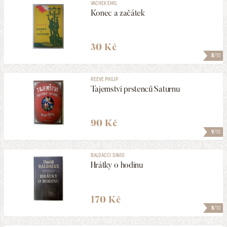
VACHEK EMIL
Konec a začátek
30 Kč
8
/10
REEVE PHILIP
Tajemství prstenců Saturnu
90 Kč
9
/10
BALDACCI DAVID
Hrátky o hodinu
170 Kč
8
/10