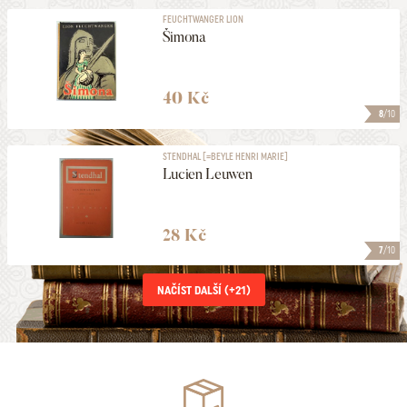
FEUCHTWANGER LION
Šimona
40 Kč
8
/10
STENDHAL [=BEYLE HENRI MARIE]
Lucien Leuwen
28 Kč
7
/10
NAČÍST DALŠÍ (+
21
)