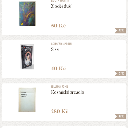
BOOTH MARTIN
Zloděj duší
50 Kč
9
/10
SCHÄFER MARTIN
Sissi
40 Kč
7
/10
HILLMAN JOHN
Kosmické zrcadlo
280 Kč
8
/10