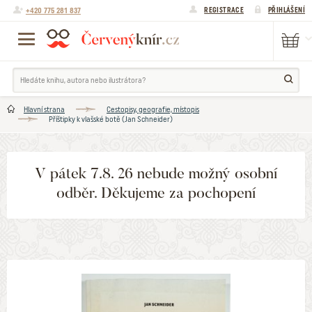
+420 775 281 837
REGISTRACE
PŘIHLÁŠENÍ
Hlavní strana
Cestopisy, geografie, místopis
Příštipky k vlašské botě (Jan Schneider)
V pátek 7.8. 26 nebude možný osobní
odběr. Děkujeme za pochopení