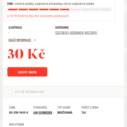
STAV:
zvlněná obálka; zašpiněné předsádky; mírně zašpiněná obálka
6/10 (Průměrný stav, bez výrazného poškození)
ILUSTRACE
KATEGORIE
-
CESTOPISY, GEOGRAFIE, MÍSTOPIS
DALŠÍ INFORMACE
30 Kč
KOUPIT KNIHU
PRO MĚ NEZOBRAZOVAT
ISBN
VYDAVATEL
TYP VAZBY
POČET STRAN
80-238-9610-5
JAN SCHNEIDER
BROŽOVANÁ
124
ROK VYDÁNÍ