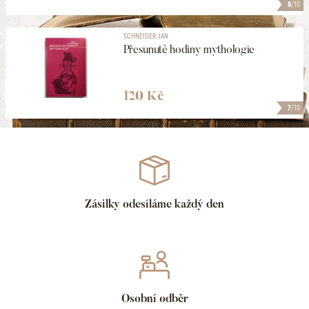
8
/10
SCHNEIDER JAN
Přesunuté hodiny mythologie
120 Kč
7
/10
Zásilky odesíláme každý den
Osobní odběr