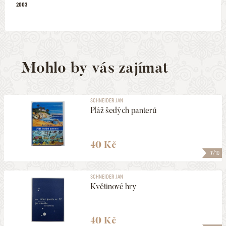
2003
Mohlo by vás zajímat
SCHNEIDER JAN
Pláž šedých panterů
40 Kč
7
/10
SCHNEIDER JAN
Květinové hry
40 Kč