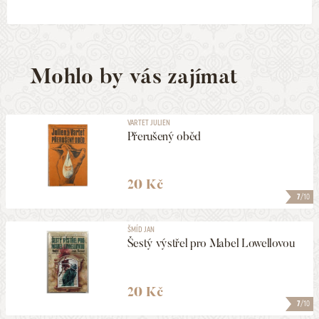
Mohlo by vás zajímat
VARTET JULIEN
Přerušený oběd
20 Kč
7
/10
ŠMÍD JAN
Šestý výstřel pro Mabel Lowellovou
20 Kč
7
/10