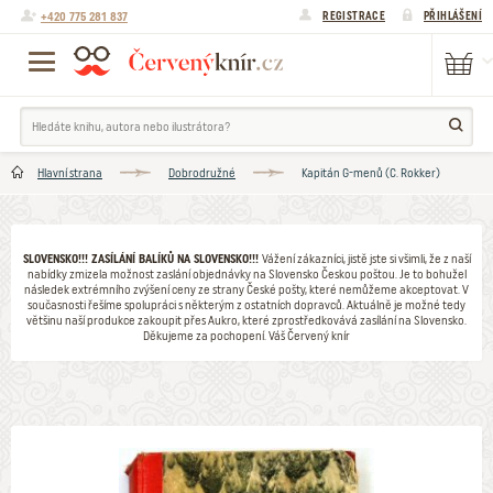
+420 775 281 837
REGISTRACE
PŘIHLÁŠENÍ
Hlavní strana
Dobrodružné
Kapitán G-menů (C. Rokker)
SLOVENSKO!!! ZASÍLÁNÍ BALÍKŮ NA SLOVENSKO!!!
Vážení zákazníci, jistě jste si všimli, že z naší
nabídky zmizela možnost zaslání objednávky na Slovensko Českou poštou. Je to bohužel
následek extrémního zvýšení ceny ze strany České pošty, které nemůžeme akceptovat. V
současnosti řešíme spolupráci s některým z ostatních dopravců. Aktuálně je možné tedy
většinu naší produkce zakoupit přes Aukro, které zprostředkovává zasílání na Slovensko.
Děkujeme za pochopení. Váš Červený knír