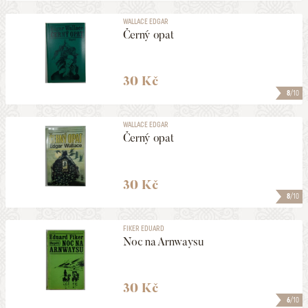
WALLACE EDGAR
Černý opat
30 Kč
8
/10
WALLACE EDGAR
Černý opat
30 Kč
8
/10
FIKER EDUARD
Noc na Arnwaysu
30 Kč
6
/10