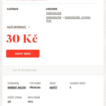
ILUSTRACE
KATEGORIE
-
DOBRODRUŽNÉ
DOBRODRUŽNÉ
->
DOBRODRUŽNÉ - DO ROKU
1948
DALŠÍ INFORMACE
30 Kč
KOUPIT KNIHU
PRO MĚ NEZOBRAZOVAT
VYDAVATEL
TYP VAZBY
EDICE
SVAZEK V EDICI
NORBERT WALTER
PŘEVAZBA
NAPĚTÍ
5
POČET STRAN
ROK VYDÁNÍ
221
1941