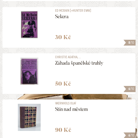
ED MCBAIN [=HUNTER EVAN]
Sekera
30 Kč
8
/10
CHRISTIE AGATHA, ...
Záhada španělské truhly
50 Kč
6
/10
VAERNHOLS OLAF
Stín nad městem
90 Kč
6
/10