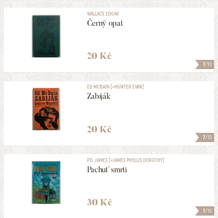
WALLACE EDGAR
Černý opat
20 Kč
7
/10
ED MCBAIN [=HUNTER EVAN]
Zabiják
20 Kč
7
/10
P.D. JAMES [=JAMES PHYLLIS DOROTHY]
Pachuť smrti
30 Kč
7
/10