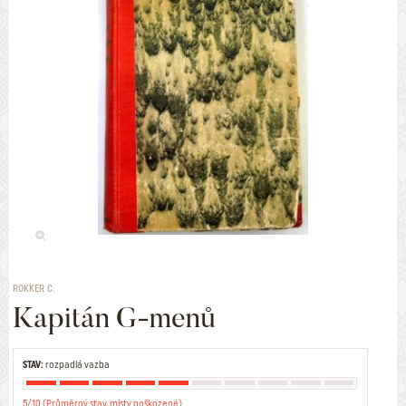
ROKKER C.
Kapitán G-menů
STAV:
rozpadlá vazba
5/10 (Průměrný stav, místy poškozené)