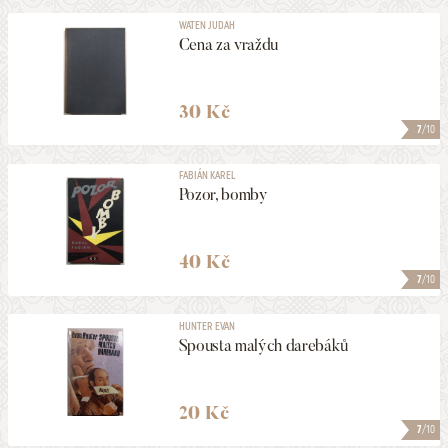
WATEN JUDAH
Cena za vraždu
30 Kč
7
/10
FABIÁN KAREL
Pozor, bomby
40 Kč
7
/10
HUNTER EVAN
Spousta malých darebáků
20 Kč
7
/10