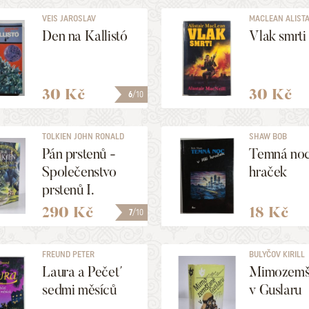
VEIS JAROSLAV
MACLEAN ALISTAIR
Den na Kallistó
Vlak smrti
30 Kč
30 Kč
6
/10
TOLKIEN JOHN RONALD
SHAW BOB
REUEL
Pán prstenů -
Temná noc 
Společenstvo
hraček
prstenů I.
290 Kč
18 Kč
7
/10
FREUND PETER
BULYČOV KIRILL
Laura a Pečeť
Mimozemš
sedmi měsíců
v Guslaru