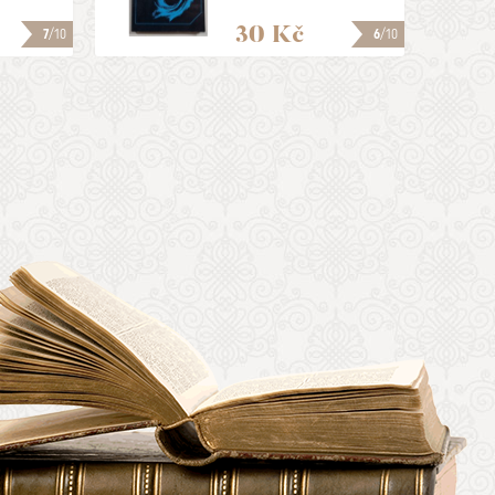
30 Kč
7
/10
6
/10