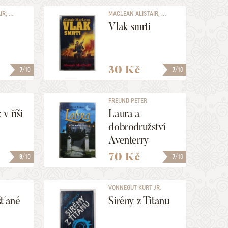
, ...
MACLEAN ALISTAIR, ...
Vlak smrti
30 Kč
7
/10
7
/10
FREUND PETER
v říši
Laura a
dobrodružství
Aventerry
70 Kč
8
/10
7
/10
VONNEGUT KURT JR.
ťané
Sirény z Titanu