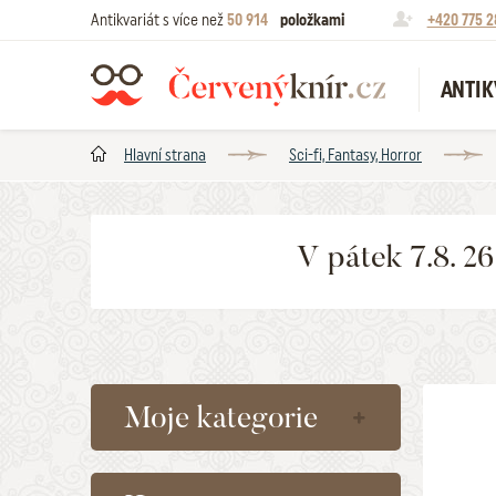
Antikvariát s více než
50 914
položkami
+420 775 2
ANTIK
Hlavní strana
Sci-fi, Fantasy, Horror
V pátek 7.8. 2
Moje kategorie