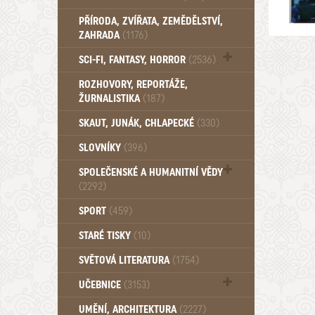
PŘÍRODA, ZVÍŘATA, ZEMĚDĚLSTVÍ,
ZAHRADA
(1176)
SCI-FI, FANTASY, HORROR
(2536)
UFO (14)
ROZHOVORY, REPORTÁŽE,
ŽURNALISTIKA
(187)
SKAUT, JUNÁK, CHLAPECKÉ
(330)
SLOVNÍKY
(396)
SPOLEČENSKÉ A HUMANITNÍ VĚDY
(2292)
Pedagogika (191)
SPORT
(459)
Filozofie, sociologie (859)
STARÉ TISKY
(10)
Psychologie a osobní rozvoj (761)
SVĚTOVÁ LITERATURA
(1754)
UČEBNICE
(3153)
Učebnice - Jazykové (1297)
UMĚNÍ, ARCHITEKTURA
(2227)