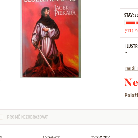
STAV:
za
7/10 (Pě
ILUST
-
DALŠÍ
Ne
Polož
PRO MĚ NEZOBRAZOVAT