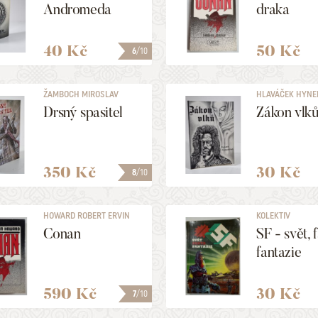
Andromeda
draka
40 Kč
50 Kč
6
/10
ŽAMBOCH MIROSLAV
HLAVÁČEK HYNE
Drsný spasitel
Zákon vlk
350 Kč
30 Kč
8
/10
HOWARD ROBERT ERVIN
KOLEKTIV
Conan
SF - svět, 
fantazie
590 Kč
30 Kč
7
/10