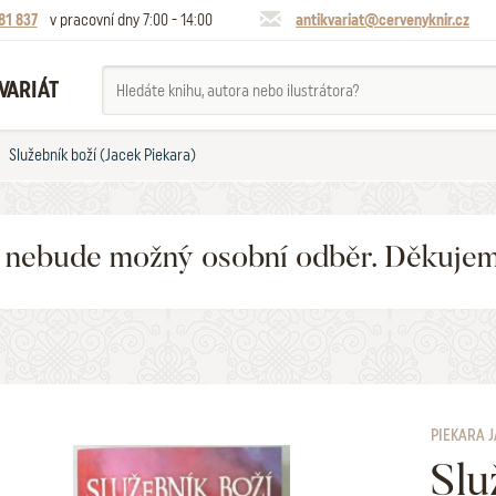
81 837
v pracovní dny 7:00 - 14:00
antikvariat@cervenyknir.cz
VARIÁT
Služebník boží (Jacek Piekara)
6 nebude možný osobní odběr. Děkuje
PIEKARA 
Slu