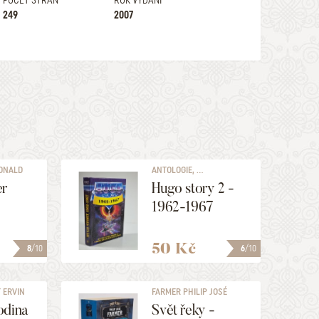
POČET STRAN
ROK VYDÁNÍ
249
2007
RONALD
ANTOLOGIE, ...
er
Hugo story 2 -
1962-1967
50 Kč
8
/10
6
/10
 ERVIN
FARMER PHILIP JOSÉ
odina
Svět řeky -