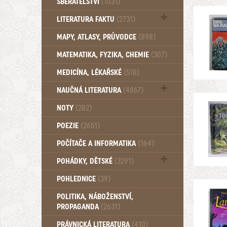
SBĚRATELSTVÍ
(1031)
Dům a byt (102)
LITERATURA FAKTU
(2731)
Katalogy (503)
MAPY, ATLASY, PRŮVODCE
(898)
MATEMATIKA, FYZIKA, CHEMIE
(307)
MEDICÍNA, LÉKAŘSKÉ
(518)
NAUČNÁ LITERATURA
(4867)
Zdraví a zdraví životní styl (510)
NOTY
(282)
POEZIE
(2651)
POČÍTAČE A INFORMATIKA
(164)
POHÁDKY, DĚTSKÉ
(3291)
Pro děti a mládež (2887)
POHLEDNICE
(39)
Pohádky, Dětské - Do roku 1948 (175)
POLITIKA, NÁBOŽENSTVÍ,
Pohádky, Dětské - Od roku 1949 (257)
PROPAGANDA
(2631)
PRÁVNICKÁ LITERATURA
(410)