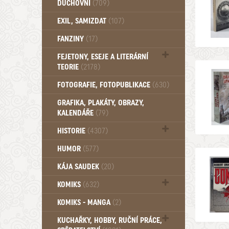
DUCHOVNÍ
(709)
Okultismus (110)
EXIL, SAMIZDAT
(107)
Záhady (105)
FANZINY
(17)
FEJETONY, ESEJE A LITERÁRNÍ
TEORIE
(2178)
Citáty, aforismy, snáře, přísloví,
FOTOGRAFIE, FOTOPUBLIKACE
(630)
afirmace (106)
GRAFIKA, PLAKÁTY, OBRAZY,
KALENDÁŘE
(79)
HISTORIE
(4307)
Mytologie, Mýty, Báje, Pověsti (203)
HUMOR
(577)
KÁJA SAUDEK
(20)
KOMIKS
(632)
Komiks - Čtyřlístek (234)
KOMIKS - MANGA
(2)
Komiks - Ostatní (180)
KUCHAŘKY, HOBBY, RUČNÍ PRÁCE,