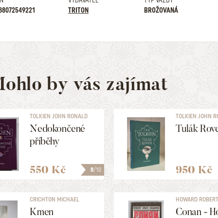
N
VYDAVATEL
TYP VAZBY
88072549221
TRITON
BROŽOVANÁ
ohlo by vás zajímat
TOLKIEN JOHN RONALD
TOLKIEN JOHN 
REUEL
REUEL
Nedokončené
Tulák Rov
příběhy
550 Kč
950 Kč
8
/10
CRICHTON MICHAEL
HOWARD ROBERT
Kmen
Conan - H