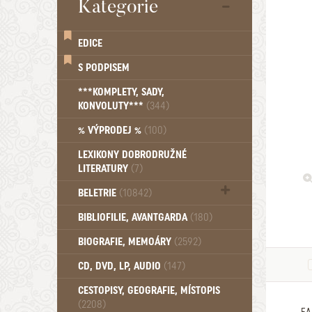
Kategorie
EDICE
S PODPISEM
***KOMPLETY, SADY,
KONVOLUTY***
(344)
% VÝPRODEJ %
(100)
LEXIKONY DOBRODRUŽNÉ
LITERATURY
(7)
BELETRIE
(10842)
Beletrie - Historická (1388)
BIBLIOFILIE, AVANTGARDA
(180)
Beletrie - Humoristické (501)
BIOGRAFIE, MEMOÁRY
(2592)
Beletrie - Povídky (1758)
Beletrie - Thrillery, krimi (1179)
CD, DVD, LP, AUDIO
(147)
Beletrie - Válečné romány (489)
Beletrie - Ženské a dívčí romány
CESTOPISY, GEOGRAFIE, MÍSTOPIS
(2208)
(1522)