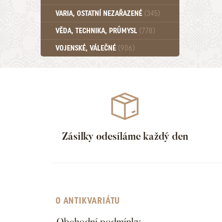
Učebnice - SŠ (789)
VARIA, OSTATNÍ NEZAŘAZENÉ
(345)
Učebnice - VŠ (259)
Učebnice - ZŠ (556)
VĚDA, TECHNIKA, PRŮMYSL
(778)
Učebnice - Ostatní (499)
VOJENSKÉ, VÁLEČNÉ
(906)
Zásilky odesíláme každý den
O ANTIKVARIÁTU