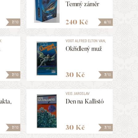
Temný záměr
240 Kč
7
/10
6
/10
K
VOGT ALFRED ELTON VAN,
...
ů
Okřídlený muž
30 Kč
7
/10
7
/10
VEIS JAROSLAV
fakta,
Den na Kallistó
30 Kč
7
/10
7
/10