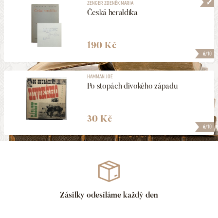
ZENGER ZDENĚK MARIA
Česká heraldika
190 Kč
6
/10
HAMMAN JOE
Po stopách divokého západu
30 Kč
6
/10
Zásilky odesíláme každý den