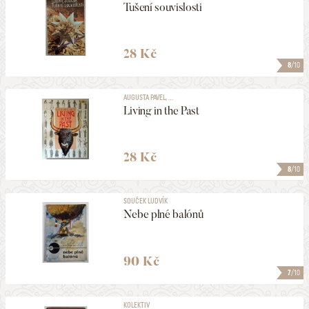
Tušení souvislosti
28 Kč
8
/10
AUGUSTA PAVEL, ...
Living in the Past
28 Kč
8
/10
SOUČEK LUDVÍK
Nebe plné balónů
90 Kč
7
/10
KOLEKTIV