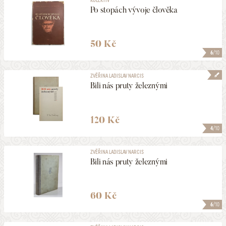
Po stopách vývoje člověka
50 Kč
6
/10
ZVĚŘINA LADISLAV NARCIS
Bili nás pruty železnými
120 Kč
4
/10
ZVĚŘINA LADISLAV NARCIS
Bili nás pruty železnými
60 Kč
6
/10