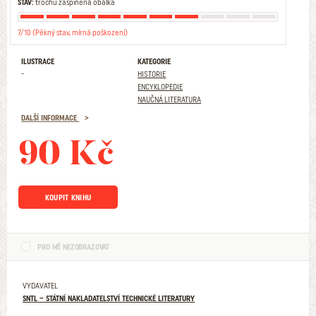
STAV:
trochu zašpiněná obálka
7/10 (Pěkný stav, mírná poškození)
ILUSTRACE
KATEGORIE
-
HISTORIE
ENCYKLOPEDIE
NAUČNÁ LITERATURA
DALŠÍ INFORMACE
90 Kč
KOUPIT KNIHU
PRO MĚ NEZOBRAZOVAT
VYDAVATEL
SNTL – STÁTNÍ NAKLADATELSTVÍ TECHNICKÉ LITERATURY