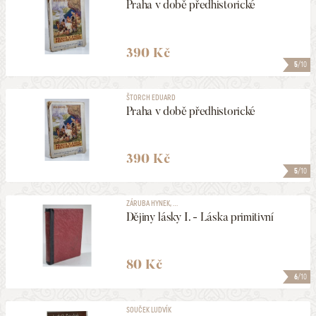
Praha v době předhistorické
390 Kč
5
/10
ŠTORCH EDUARD
Praha v době předhistorické
390 Kč
5
/10
ZÁRUBA HYNEK, ...
Dějiny lásky I. - Láska primitivní
80 Kč
6
/10
SOUČEK LUDVÍK