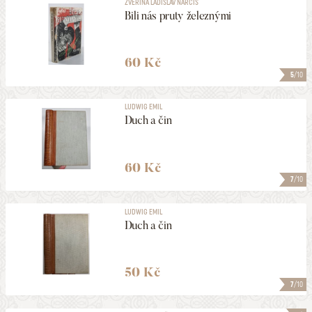
ZVĚŘINA LADISLAV NARCIS
Bili nás pruty železnými
60 Kč
5
/10
LUDWIG EMIL
Duch a čin
60 Kč
7
/10
LUDWIG EMIL
Duch a čin
50 Kč
7
/10