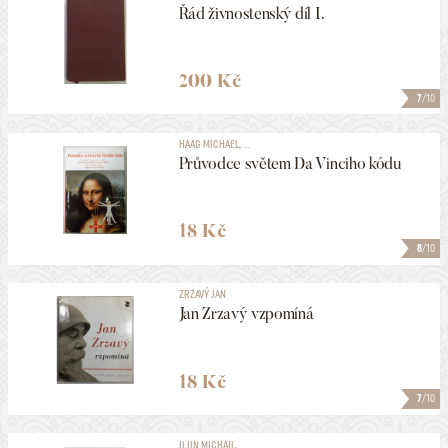
Řád živnostenský díl I.
200 Kč
7
/10
HAAG MICHAEL, ...
Průvodce světem Da Vinciho kódu
18 Kč
8
/10
ZRZAVÝ JAN
Jan Zrzavý vzpomíná
18 Kč
7
/10
ILJIN MICHAIL, ...