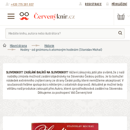
+420 775 281 837
REGISTRACE
PŘIHLÁŠENÍ
Hlavní strana
Historie
Hodiny - od gnómonu k atomovým hodinám (Stanislav Michal)
SLOVENSKO!!! ZASÍLÁNÍ BALÍKŮ NA SLOVENSKO!!!
Vážení zákazníci, jistě jste si všimli, že z naší
nabídky zmizela možnost zaslání objednávky na Slovensko Českou poštou. Je to bohužel
následek extrémního zvýšení ceny ze strany České pošty, které nemůžeme akceptovat. V
současnosti řešíme spolupráci s některým z ostatních dopravců. Aktuálně je možné tedy
většinu naší produkce zakoupit přes Aukro, které zprostředkovává zasílání na Slovensko.
Děkujeme za pochopení. Váš Červený knír