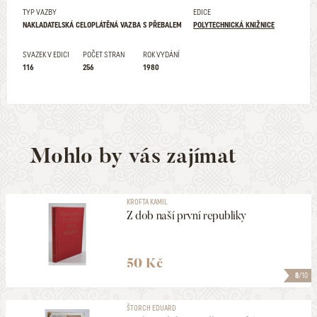
TYP VAZBY
EDICE
NAKLADATELSKÁ CELOPLÁTĚNÁ VAZBA S PŘEBALEM
POLYTECHNICKÁ KNIŽNICE
SVAZEK V EDICI
POČET STRAN
ROK VYDÁNÍ
116
256
1980
Mohlo by vás zajímat
KROFTA KAMIL
Z dob naší první republiky
50 Kč
8
/10
ŠTORCH EDUARD