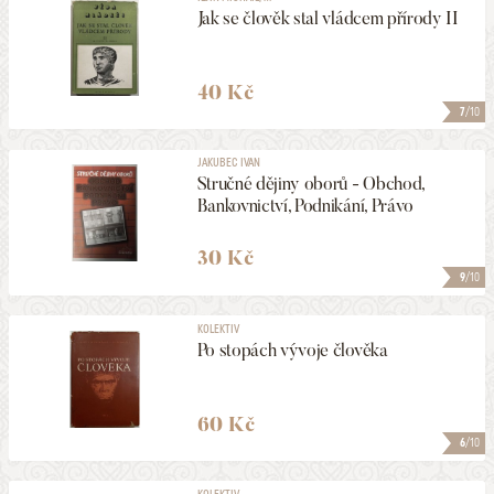
Jak se člověk stal vládcem přírody II
40 Kč
7
/10
JAKUBEC IVAN
Stručné dějiny oborů - Obchod,
Bankovnictví, Podnikání, Právo
30 Kč
9
/10
KOLEKTIV
Po stopách vývoje člověka
60 Kč
6
/10
KOLEKTIV