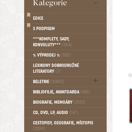
Kategorie
EDICE
S PODPISEM
***KOMPLETY, SADY,
KONVOLUTY***
(344)
% VÝPRODEJ %
(100)
LEXIKONY DOBRODRUŽNÉ
LITERATURY
(7)
BELETRIE
(10842)
Beletrie - Historická (1388)
BIBLIOFILIE, AVANTGARDA
(180)
Beletrie - Humoristické (501)
BIOGRAFIE, MEMOÁRY
(2592)
Beletrie - Povídky (1758)
Beletrie - Thrillery, krimi (1179)
CD, DVD, LP, AUDIO
(147)
Beletrie - Válečné romány (489)
Beletrie - Ženské a dívčí romány
CESTOPISY, GEOGRAFIE, MÍSTOPIS
(2209)
(1522)