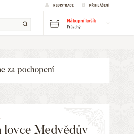
REGISTRACE
PŘIHLÁŠENÍ
Nákupní košík
Prázdný
me za pochopení
L
n lovce Medvědův