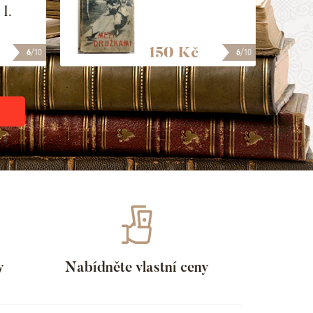
I.
150 Kč
6
/10
6
/10
y
Nabídněte vlastní ceny