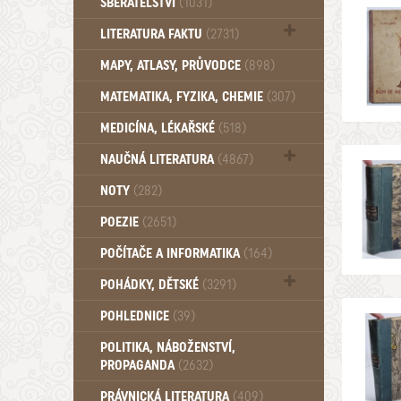
SBĚRATELSTVÍ
(1031)
Dům a byt (102)
LITERATURA FAKTU
(2731)
Katalogy (503)
MAPY, ATLASY, PRŮVODCE
(898)
MATEMATIKA, FYZIKA, CHEMIE
(307)
MEDICÍNA, LÉKAŘSKÉ
(518)
NAUČNÁ LITERATURA
(4867)
Zdraví a zdraví životní styl (510)
NOTY
(282)
POEZIE
(2651)
POČÍTAČE A INFORMATIKA
(164)
POHÁDKY, DĚTSKÉ
(3291)
Pro děti a mládež (2887)
POHLEDNICE
(39)
Pohádky, Dětské - Do roku 1948 (175)
POLITIKA, NÁBOŽENSTVÍ,
Pohádky, Dětské - Od roku 1949 (257)
PROPAGANDA
(2632)
PRÁVNICKÁ LITERATURA
(409)