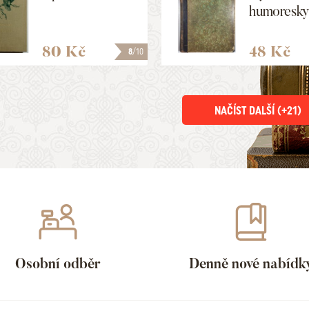
humoresky 
80 Kč
48 Kč
8
/10
NAČÍST DALŠÍ (+
21
)
Osobní odběr
Denně nové nabídk