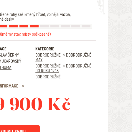
řené rohy, sešikmený hřbet, volnější vazba,
né desky
růměrný stav, místy poškozené)
RACE
KATEGORIE
SLAV ČERNÝ
DOBRODRUŽNÉ
->
DOBRODRUŽNÉ -
MAY
 MUKAŘOVSKÝ
DOBRODRUŽNÉ
->
DOBRODRUŽNÉ -
 THUMA
DO ROKU 1948
DOBRODRUŽNÉ
 INFORMACE
9 900 Kč
KOUPIT KNIHU