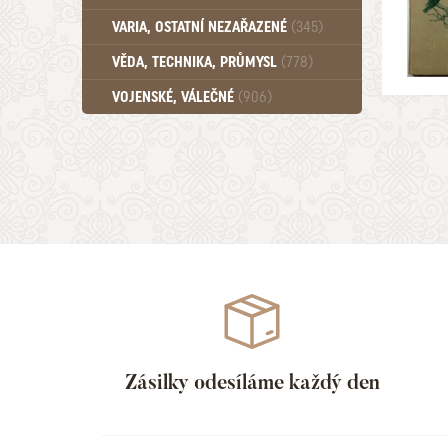
Učebnice - SŠ (789)
VARIA, OSTATNÍ NEZAŘAZENÉ
(345)
Učebnice - VŠ (259)
Učebnice - ZŠ (556)
VĚDA, TECHNIKA, PRŮMYSL
(778)
Učebnice - Ostatní (499)
VOJENSKÉ, VÁLEČNÉ
(906)
Zásilky odesíláme každý den