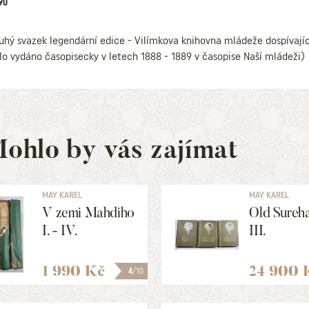
90
uhý svazek legendární edice - Vilímkova knihovna mládeže dospívajíc
lo vydáno časopisecky v letech 1888 - 1889 v časopise Naší mládeži)
ohlo by vás zajímat
MAY KAREL
MAY KAREL
V zemi Mahdiho
Old Sureha
I. - IV.
III.
1 990 Kč
24 900 
4
/10