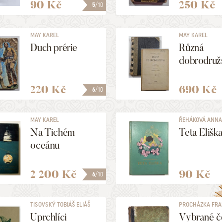
90 Kč
250 Kč
5
/10
MAY KAREL
MAY KAREL
Duch prérie
Různá
dobrodružs
220 Kč
690 Kč
6
/10
MAY KAREL
ŘEHÁKOVÁ ANN
Na Tichém
Teta Elišk
oceánu
2 200 Kč
90 Kč
6
/10
TISOVSKÝ TOBIÁŠ ELIÁŠ
PROCHÁZKA FRA
SERAFÍNSKÝ
Uprchlíci
Vybrané č