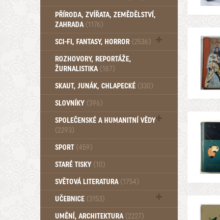
PŘÍRODA, ZVÍŘATA, ZEMĚDĚLSTVÍ,
ZAHRADA
(1176)
SCI-FI, FANTASY, HORROR
(2536)
UFO (14)
ROZHOVORY, REPORTÁŽE,
ŽURNALISTIKA
(187)
SKAUT, JUNÁK, CHLAPECKÉ
(330)
SLOVNÍKY
(396)
SPOLEČENSKÉ A HUMANITNÍ VĚDY
(2293)
Pedagogika (191)
SPORT
(459)
Filozofie, sociologie (859)
STARÉ TISKY
(10)
Psychologie a osobní rozvoj (762)
SVĚTOVÁ LITERATURA
(1754)
UČEBNICE
(3153)
Učebnice - Jazykové (1297)
UMĚNÍ, ARCHITEKTURA
(2227)