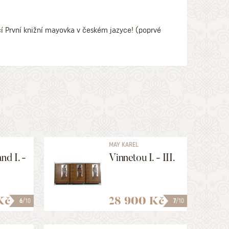
í První knižní mayovka v českém jazyce! (poprvé
MAY KAREL
nd I. -
Vinnetou I. - III.
Kč
28 900 Kč
6
/10
7
/10