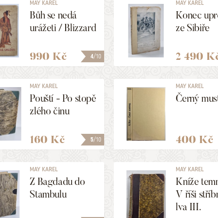
MAY KAREL
MAY KAREL
Bůh se nedá
Konec upr
urážeti / Blizzard
ze Sibiře
990 Kč
2 490 K
4
/10
MAY KAREL
MAY KAREL
Pouští - Po stopě
Černý mus
zlého činu
160 Kč
400 Kč
5
/10
MAY KAREL
MAY KAREL
Z Bagdadu do
Kníže temn
Stambulu
V říši stří
lva III.