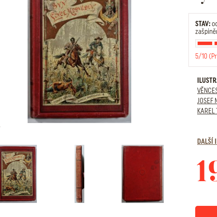
STAV:
od
zašpině
5/10 (P
ILUST
VĚNCE
JOSEF
KAREL
DALŠÍ
1