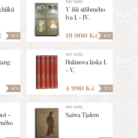
MAY KAREL
chlíků
V říši stříbrného
lva I. - IV.
č
19 900 Kč
4
/10
6
/10
MAY KAREL
tang
Hulánova láska I.
- V.
4 990 Kč
6
/10
7
/10
MAY KAREL
ot -
Saiwa Tjalem
brného