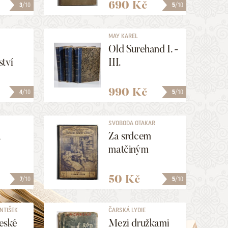
690 Kč
3
/10
5
/10
MAY KAREL
Old Surehand I. -
tví
III.
990 Kč
4
/10
5
/10
A
SVOBODA OTAKAR
a
Za srdcem
matčiným
50 Kč
7
/10
5
/10
NTIŠEK
ČARSKÁ LYDIE
ALEKSEJEVNA
eské
Mezi družkami