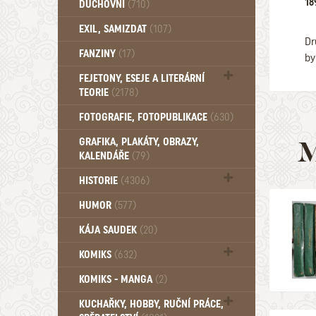
18
DUCHOVNÍ
(710)
Okultismus (110)
EXIL, SAMIZDAT
(107)
Záhady (105)
Dr
FANZINY
(17)
by
FEJETONY, ESEJE A LITERÁRNÍ
TEORIE
(2178)
Citáty, aforismy, snáře, přísloví,
FOTOGRAFIE, FOTOPUBLIKACE
(630)
afirmace (106)
GRAFIKA, PLAKÁTY, OBRAZY,
M
KALENDÁŘE
(79)
HISTORIE
(4306)
Mytologie, Mýty, Báje, Pověsti (203)
HUMOR
(577)
KÁJA SAUDEK
(20)
KOMIKS
(632)
Komiks - Čtyřlístek (234)
KOMIKS - MANGA
(2)
Komiks - Ostatní (180)
KUCHAŘKY, HOBBY, RUČNÍ PRÁCE,