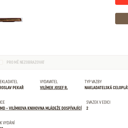
PRO MĚ NEZOBRAZOVAT
EKLADATEL
VYDAVATEL
TYP VAZBY
ROSLAV PEKAŘ
VILÍMEK JOSEF R.
NAKLADATELSKÁ CELOPLÁ
ICE
SVAZEK V EDICI
MD – VILÍMKOVA KNIHOVNA MLÁDEŽE DOSPÍVAJÍCÍ
2
K VYDÁNÍ