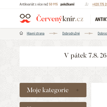
Antikvariát s více než
50 915
položkami
+420 775 2
ANTIK
Hlavní strana
Dobrodružné
Dobrod
V pátek 7.8. 2
Moje kategorie