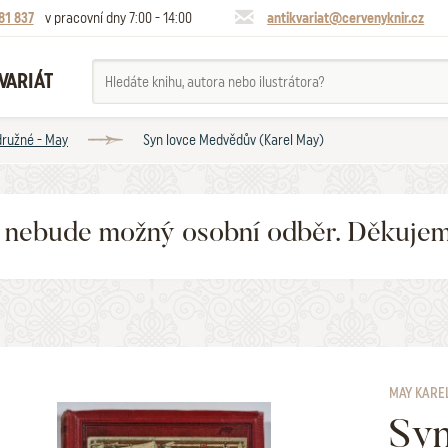
81 837
v pracovní dny 7:00 - 14:00
antikvariat@cervenyknir.cz
VARIÁT
ružné - May
Syn lovce Medvědův (Karel May)
6 nebude možný osobní odběr. Děkuje
MAY KARE
Sy