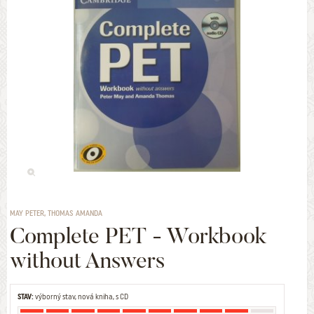
MAY PETER, THOMAS AMANDA
Complete PET - Workbook
without Answers
STAV:
výborný stav, nová kniha, s CD