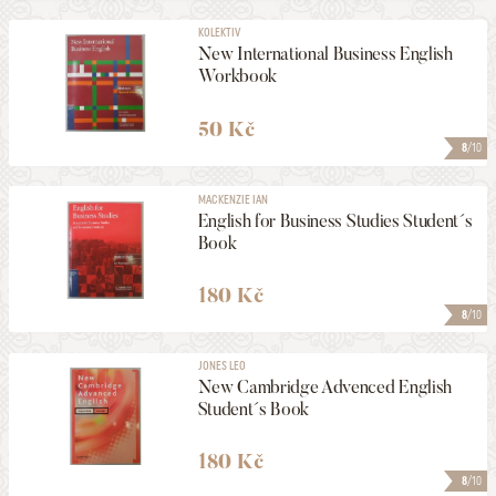
KOLEKTIV
New International Business English
Workbook
50 Kč
8
/10
MACKENZIE IAN
English for Business Studies Student´s
Book
180 Kč
8
/10
JONES LEO
New Cambridge Advenced English
Student´s Book
180 Kč
8
/10