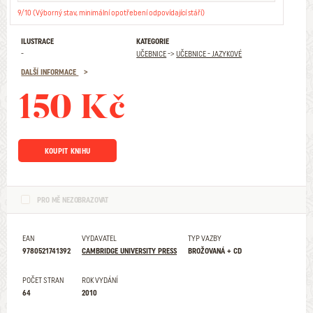
9/10 (Výborný stav, minimální opotřebení odpovídající stáří)
ILUSTRACE
KATEGORIE
-
UČEBNICE
->
UČEBNICE - JAZYKOVÉ
DALŠÍ INFORMACE
150 Kč
KOUPIT KNIHU
PRO MĚ NEZOBRAZOVAT
EAN
VYDAVATEL
TYP VAZBY
9780521741392
CAMBRIDGE UNIVERSITY PRESS
BROŽOVANÁ + CD
POČET STRAN
ROK VYDÁNÍ
64
2010