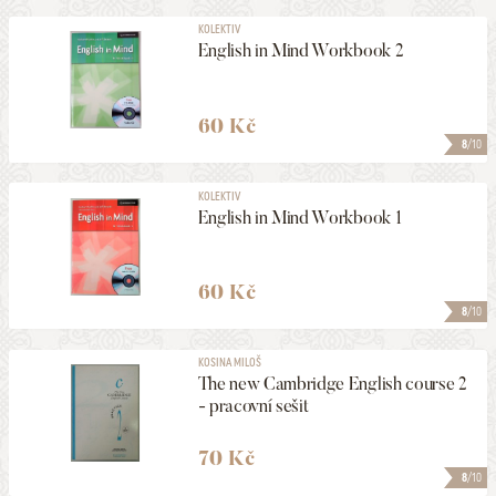
KOLEKTIV
English in Mind Workbook 2
60 Kč
8
/10
KOLEKTIV
English in Mind Workbook 1
60 Kč
8
/10
KOSINA MILOŠ
The new Cambridge English course 2
- pracovní sešit
70 Kč
8
/10