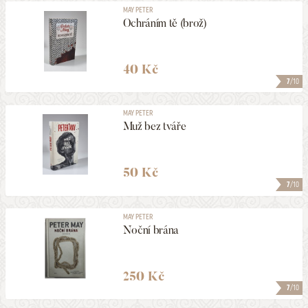
MAY PETER
Ochráním tě (brož)
40 Kč
7
/10
MAY PETER
Muž bez tváře
50 Kč
7
/10
MAY PETER
Noční brána
250 Kč
7
/10