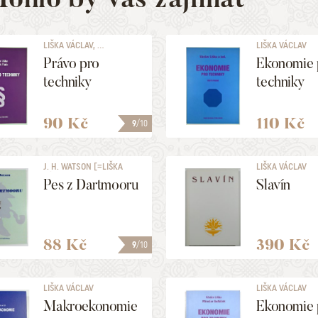
LIŠKA VÁCLAV, ...
LIŠKA VÁCLAV
Právo pro
Ekonomie 
techniky
techniky
90 Kč
110 Kč
9
/10
J. H. WATSON [=LIŠKA
LIŠKA VÁCLAV
VÁCLAV]
Pes z Dartmooru
Slavín
88 Kč
390 Kč
9
/10
LIŠKA VÁCLAV
LIŠKA VÁCLAV
Makroekonomie
Ekonomie 