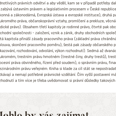
dnotlivých právních odvětví a aby věděl, kam se v případě potřeby dal
 zabývá ústavním právem a legislativním procesem v České republice 
konná a zákonodárná, Evropská ústava a evropské instituce), druh
ukromého práva, občanskoprávní vztahy, promlčení a prekluze, věcná
dické právo). Obsahem třetí kapitoly je rodinné právo, čtvrté pak obc
chodní společnosti - založení, vznik a zánik, druhy obchodních společn
tá kapitola přináší zásady pracovního práva (základní práva chráněn
louva, skončení pracovního poměru), šestá pak zásady občanského prá
kazování, rozhodování, odvolání, výkon rozhodnutí). Sedmá až dvaná
ukromém, trestním právu hmotném (trestné činy, druhy trestů), tres
ocesní práva obviněného, řízení před soudem), o správním právu, fina
zinárodním právu veřejném. Kniha si klade za cíl stát se nepostrad
tkávají a nemají potřebné právnické vzdělání. Čím vyšší postavení má
zhodnutí a tím více je třeba uvědomovat si právní důsledky takových 
ohlo by vás zajímat