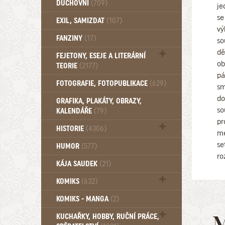
DUCHOVNÍ
(709)
je
se
Okultismus (110)
EXIL, SAMIZDAT
(107)
Záhady (105)
vý
FANZINY
(17)
so
dě
FEJETONY, ESEJE A LITERÁRNÍ
ob
TEORIE
(2177)
pá
Citáty, aforismy, snáře, přísloví,
FOTOGRAFIE, FOTOPUBLIKACE
(629)
sm
afirmace (106)
do
GRAFIKA, PLAKÁTY, OBRAZY,
so
KALENDÁŘE
(79)
pr
HISTORIE
(4306)
me
Mytologie, Mýty, Báje, Pověsti (203)
se
HUMOR
(577)
ro
KÁJA SAUDEK
(21)
KOMIKS
(632)
Komiks - Čtyřlístek (232)
KOMIKS - MANGA
(2)
Komiks - Ostatní (180)
M
KUCHAŘKY, HOBBY, RUČNÍ PRÁCE,