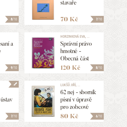
stavaře
70 Kč
8
/10
7
/10
HORZINKOVÁ EVA, ...
saní a
Správní právo
e
hmotné -
Obecná část
120 Kč
9
/10
8
/10
LUKŠŮ JIŘÍ, ...
62 nej - sborník
 ústav
písní v úpravě
pro zobcové
flétny (Marko
80 Kč
7
/10
6
/10
Čermák)