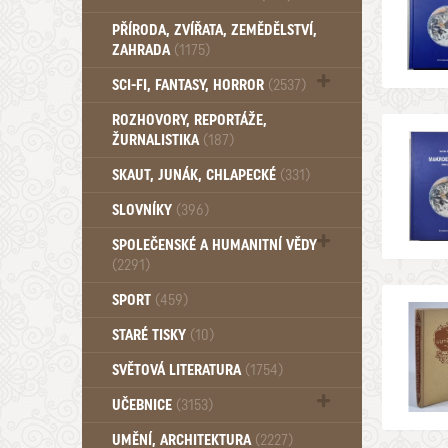
PŘÍRODA, ZVÍŘATA, ZEMĚDĚLSTVÍ,
ZAHRADA
(1175)
SCI-FI, FANTASY, HORROR
(2537)
UFO (14)
ROZHOVORY, REPORTÁŽE,
ŽURNALISTIKA
(187)
SKAUT, JUNÁK, CHLAPECKÉ
(331)
SLOVNÍKY
(396)
SPOLEČENSKÉ A HUMANITNÍ VĚDY
(2291)
Pedagogika (191)
SPORT
(459)
Filozofie, sociologie (859)
STARÉ TISKY
(10)
Psychologie a osobní rozvoj (760)
SVĚTOVÁ LITERATURA
(1754)
UČEBNICE
(3153)
Učebnice - Jazykové (1297)
UMĚNÍ, ARCHITEKTURA
(2227)