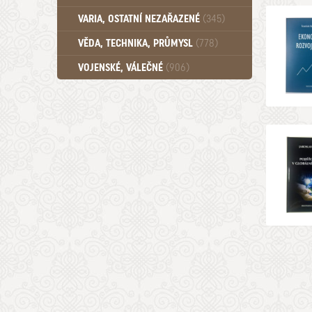
Učebnice - SŠ (789)
VARIA, OSTATNÍ NEZAŘAZENÉ
(345)
Učebnice - VŠ (259)
Učebnice - ZŠ (556)
VĚDA, TECHNIKA, PRŮMYSL
(778)
Učebnice - Ostatní (499)
VOJENSKÉ, VÁLEČNÉ
(906)