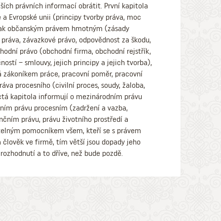
ších právních informací obrátit. První kapitola
a Evropské unii (principy tvorby práva, moc
á pak občanským právem hmotným (zásady
 práva, závazkové právo, odpovědnost za škodu,
hodní právo (obchodní firma, obchodní rejstřík,
ostí – smlouvy, jejich principy a jejich tvorba),
á zákoníkem práce, pracovní poměr, pracovní
va procesního (civilní proces, soudy, žaloba,
ctá kapitola informují o mezinárodním právu
tním právu procesním (zadržení a vazba,
nčním právu, právu životního prostředí a
atelným pomocníkem všem, kteří se s právem
 člověk ve firmě, tím větší jsou dopady jeho
rozhodnutí a to dříve, než bude pozdě.