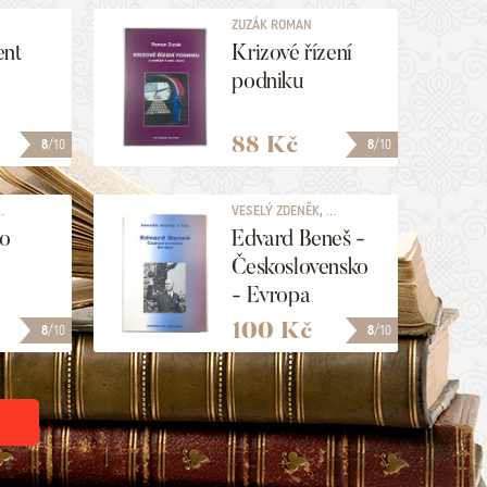
ZUZÁK ROMAN
nt
Krizové řízení
podniku
88 Kč
8
/10
8
/10
.
VESELÝ ZDENĚK, ...
ho
Edvard Beneš -
Československo
- Evropa
100 Kč
8
/10
8
/10