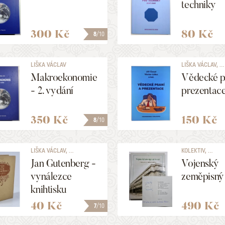
techniky
300 Kč
80 Kč
8
/10
LIŠKA VÁCLAV
LIŠKA VÁCLAV, ...
Makroekonomie
Vědecké p
- 2. vydání
prezentac
350 Kč
150 Kč
8
/10
LIŠKA VÁCLAV, ...
KOLEKTIV, ...
Jan Gutenberg -
Vojenský
vynálezce
zeměpisný
knihtisku
40 Kč
490 Kč
7
/10