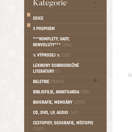
Kategorie
EDICE
S PODPISEM
***KOMPLETY, SADY,
KONVOLUTY***
(344)
% VÝPRODEJ %
(100)
LEXIKONY DOBRODRUŽNÉ
LITERATURY
(7)
BELETRIE
(10841)
Beletrie - Historická (1388)
BIBLIOFILIE, AVANTGARDA
(180)
Beletrie - Humoristické (501)
BIOGRAFIE, MEMOÁRY
(2593)
Beletrie - Povídky (1757)
Beletrie - Thrillery, krimi (1179)
CD, DVD, LP, AUDIO
(147)
Beletrie - Válečné romány (489)
Beletrie - Ženské a dívčí romány
CESTOPISY, GEOGRAFIE, MÍSTOPIS
(2209)
(1522)