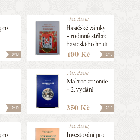
LIŠKA VÁCLAV
pro
Hasičské zámky
- rodinné stříbro
hasičského hnutí
490 Kč
8
/10
8
/10
LIŠKA VÁCLAV
Makroekonomie
- 2. vydání
350 Kč
9
/10
7
/10
LIŠKA VÁCLAV, ...
pro
Investování pro