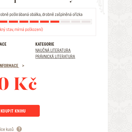
obně poškrábaná obálka, drobně zašpiněná ořízka
kný stav, mírná poškození)
RACE
KATEGORIE
NAUČNÁ LITERATURA
PRÁVNICKÁ LITERATURA
 INFORMACE
0 Kč
KOUPIT KNIHU
íce kusů