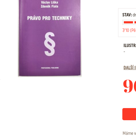
STAV:
dr
7/10 (Pě
ILUST
-
DALŠÍ
9
Máme v