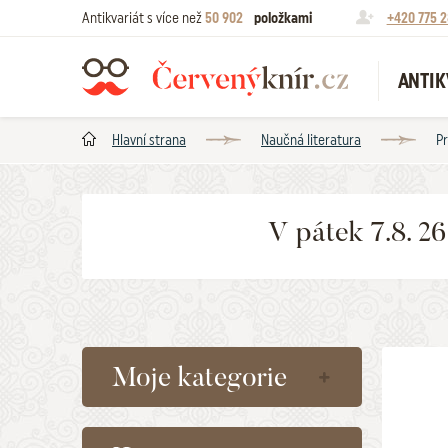
Antikvariát s více než
50 902
položkami
+420 775 2
ANTIK
Hlavní strana
Naučná literatura
Pr
V pátek 7.8. 2
Moje kategorie