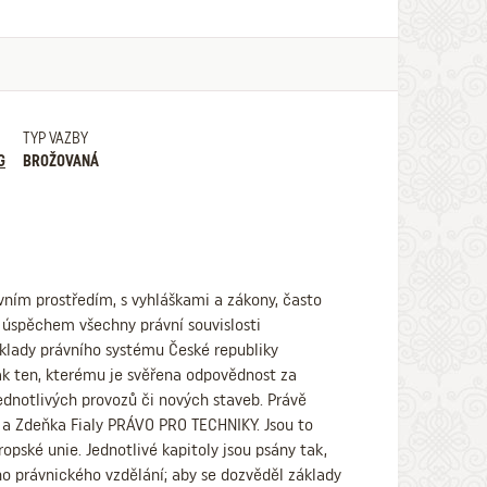
TYP VAZBY
G
BROŽOVANÁ
vním prostředím, s vyhláškami a zákony, často
 úspěchem všechny právní souvislosti
áklady právního systému České republiky
ak ten, kterému je svěřena odpovědnost za
jednotlivých provozů či nových staveb. Právě
y a Zdeňka Fialy PRÁVO PRO TECHNIKY. Jsou to
opské unie. Jednotlivé kapitoly jsou psány tak,
ho právnického vzdělání; aby se dozvěděl základy