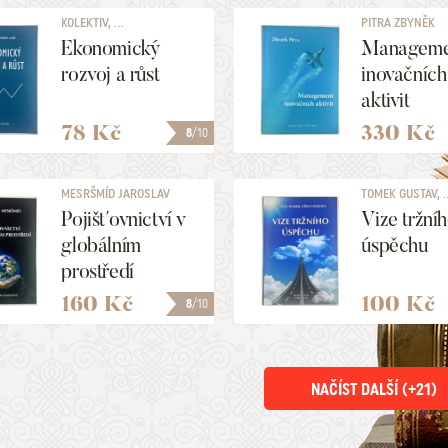
KOLEKTIV, ...
PITRA ZBYNĚK
Ekonomický
Manageme
rozvoj a růst
inovačních
aktivit
78 Kč
330 Kč
8
/10
MESRŠMÍD JAROSLAV
TOMEK GUSTAV, ..
Pojišťovnictví v
Vize tržní
globálním
úspěchu
prostředí
160 Kč
100 Kč
8
/10
NAČÍST DALŠÍ (+
21
)