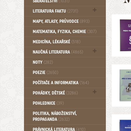
SBĚRATELSTVÍ
(1031)
Dům a byt (102)
LITERATURA FAKTU
(2731)
Katalogy (503)
MAPY, ATLASY, PRŮVODCE
(893)
MATEMATIKA, FYZIKA, CHEMIE
(307)
MEDICÍNA, LÉKAŘSKÉ
(518)
NAUČNÁ LITERATURA
(4865)
Zdraví a zdraví životní styl (510)
NOTY
(282)
POEZIE
(2650)
POČÍTAČE A INFORMATIKA
(164)
POHÁDKY, DĚTSKÉ
(3286)
Pro děti a mládež (2882)
POHLEDNICE
(39)
Pohádky, Dětské - Do roku 1948 (174)
POLITIKA, NÁBOŽENSTVÍ,
Pohádky, Dětské - Od roku 1949 (257)
PROPAGANDA
(2632)
PRÁVNICKÁ LITERATURA
(410)