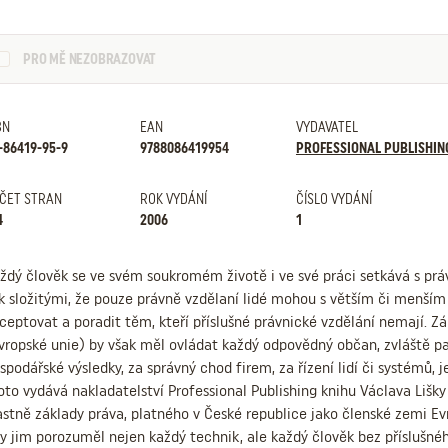
PRO MĚ NEZOBRAZOVAT
BN
EAN
VYDAVATEL
-86419-95-9
9788086419954
PROFESSIONAL PUBLISHIN
ČET STRAN
ROK VYDÁNÍ
ČÍSLO VYDÁNÍ
4
2006
1
ždý člověk se ve svém soukromém životě i ve své práci setkává s prá
k složitými, že pouze právně vzdělaní lidé mohou s větším či menším
ceptovat a poradit těm, kteří příslušné právnické vzdělání nemají. Z
vropské unie) by však měl ovládat každý odpovědný občan, zvláště p
spodářské výsledky, za správný chod firem, za řízení lidí či systémů, 
oto vydává nakladatelství Professional Publishing knihu Václava Lišk
astně základy práva, platného v České republice jako členské zemi Evr
y jim porozuměl nejen každý technik, ale každý člověk bez příslušné