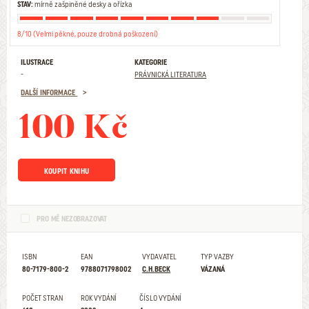
STAV:
mírně zašpiněné desky a ořízka
8/10 (Velmi pěkné, pouze drobná poškození)
ILUSTRACE
KATEGORIE
-
PRÁVNICKÁ LITERATURA
DALŠÍ INFORMACE
100 Kč
KOUPIT KNIHU
PRO MĚ NEZOBRAZOVAT
ISBN
EAN
VYDAVATEL
TYP VAZBY
80-7179-800-2
9788071798002
C.H.BECK
VÁZANÁ
POČET STRAN
ROK VYDÁNÍ
ČÍSLO VYDÁNÍ