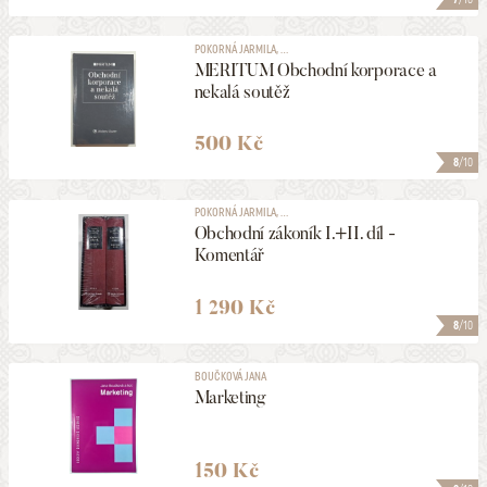
POKORNÁ JARMILA, ...
MERITUM Obchodní korporace a
nekalá soutěž
500 Kč
8
/10
POKORNÁ JARMILA, ...
Obchodní zákoník I.+II. díl -
Komentář
1 290 Kč
8
/10
BOUČKOVÁ JANA
Marketing
150 Kč