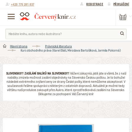
+420 775 281 837
REGISTRACE
PŘIHLÁŠENÍ
Hlavní strana
Právnická literatura
Kurs obchodního práva (Karel Eliáš, Miroslava Bartošíková, Jarmila Pokorná)
SLOVENSKO!!! ZASÍLÁNÍ BALÍKŮ NA SLOVENSKO!!!
Vážení zákazníci, jistě jste si všimli, že z naší
nabídky zmizela možnost zaslání objednávky na Slovensko Českou poštou. Je to bohužel
následek extrémního zvýšení ceny ze strany České pošty, které nemůžeme akceptovat. V
současnosti řešíme spolupráci s některým z ostatních dopravců. Aktuálně je možné tedy
většinu naší produkce zakoupit přes Aukro, které zprostředkovává zasílání na Slovensko.
Děkujeme za pochopení. Váš Červený knír