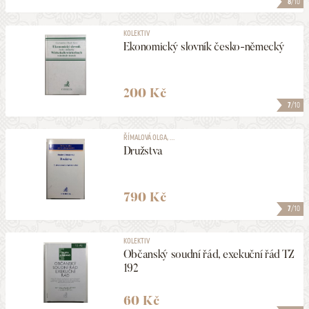
8
/10
KOLEKTIV
Ekonomický slovník česko-německý
200 Kč
7
/10
ŘÍMALOVÁ OLGA, ...
Družstva
790 Kč
7
/10
KOLEKTIV
Občanský soudní řád, exekuční řád TZ
192
60 Kč