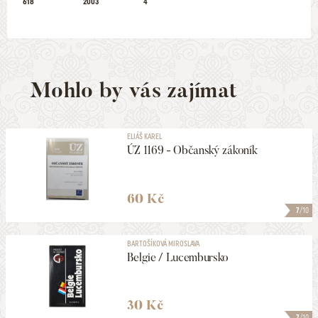
618
2003
4
Mohlo by vás zajímat
ELIÁŠ KAREL
ÚZ 1169 - Občanský zákoník
60 Kč
7
/10
BARTOŠÍKOVÁ MIROSLAVA
Belgie / Lucembursko
30 Kč
7
/10