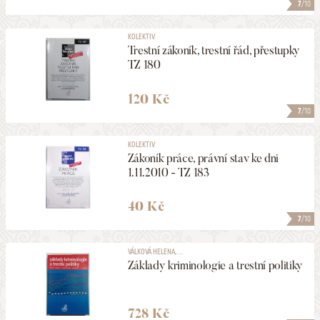
7
/10
KOLEKTIV
Trestní zákoník, trestní řád, přestupky
TZ 180
120 Kč
7
/10
KOLEKTIV
Zákoník práce, právní stav ke dni
1.11.2010 - TZ 183
40 Kč
7
/10
VÁLKOVÁ HELENA, ...
Základy kriminologie a trestní politiky
728 Kč