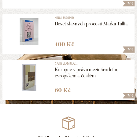
7
/10
KINCL JAROMÍR
Deset slavných procesů Marka Tullia
400 Kč
7
/10
DAVID VLADISLAV, ...
Korupce v právu mezinárodním,
evropském a českém
60 Kč
7
/10