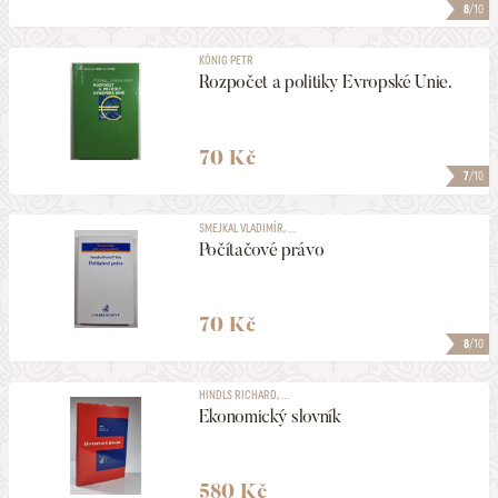
8
/10
KÖNIG PETR
Rozpočet a politiky Evropské Unie.
70 Kč
7
/10
SMEJKAL VLADIMÍR, ...
Počítačové právo
70 Kč
8
/10
HINDLS RICHARD, ...
Ekonomický slovník
580 Kč