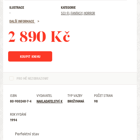
ILUSTRACE
KATEGORIE
-
SCI-FI, FANTASY, HORROR
DALŠÍ INFORMACE
2 890 Kč
KOUPIT KNIHU
PRO MĚ NEZOBRAZOVAT
ISBN
VYDAVATEL
TYP VAZBY
POČET STRAN
80-900248-7-4
NAKLADATELSTVÍ K
BROŽOVANÁ
98
ROK VYDÁNÍ
1994
Perfektní stav