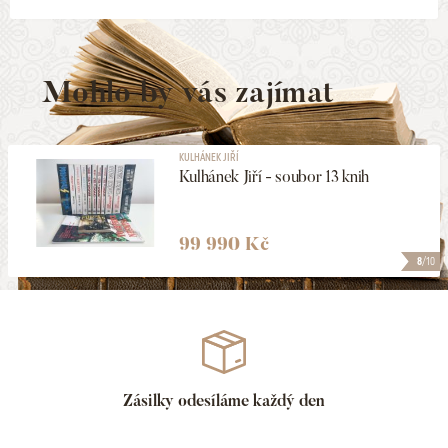
Mohlo by vás zajímat
KULHÁNEK JIŘÍ
Kulhánek Jiří - soubor 13 knih
99 990 Kč
8
/10
Zásilky odesíláme každý den