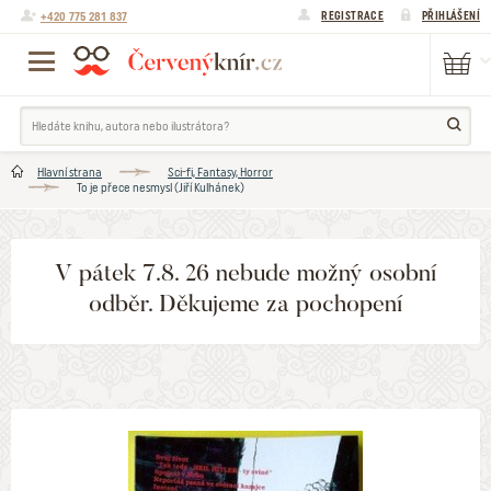
+420 775 281 837
REGISTRACE
PŘIHLÁŠENÍ
Hlavní strana
Sci-fi, Fantasy, Horror
To je přece nesmysl (Jiří Kulhánek)
V pátek 7.8. 26 nebude možný osobní
odběr. Děkujeme za pochopení