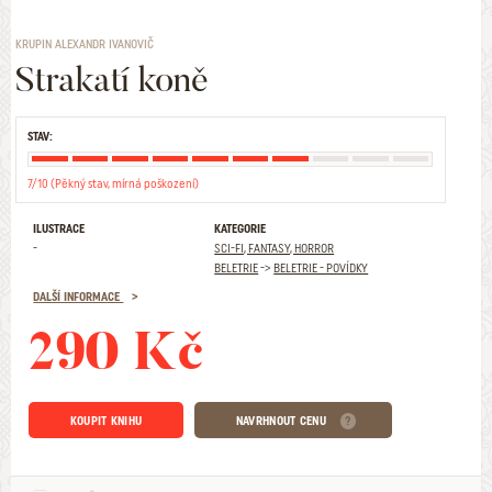
KRUPIN ALEXANDR IVANOVIČ
Strakatí koně
STAV:
7/10 (Pěkný stav, mírná poškození)
ILUSTRACE
KATEGORIE
-
SCI-FI, FANTASY, HORROR
BELETRIE
->
BELETRIE - POVÍDKY
DALŠÍ INFORMACE
290 Kč
KOUPIT KNIHU
NAVRHNOUT CENU