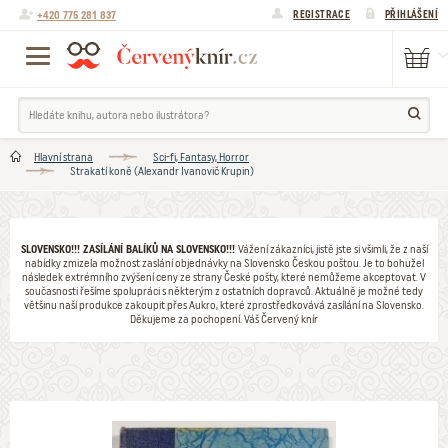
+420 775 281 837
REGISTRACE
PŘIHLÁŠENÍ
Hlavní strana
Sci-fi, Fantasy, Horror
Strakatí koně (Alexandr Ivanovič Krupin)
SLOVENSKO!!! ZASÍLÁNÍ BALÍKŮ NA SLOVENSKO!!!
Vážení zákazníci, jistě jste si všimli, že z naší
nabídky zmizela možnost zaslání objednávky na Slovensko Českou poštou. Je to bohužel
následek extrémního zvýšení ceny ze strany České pošty, které nemůžeme akceptovat. V
současnosti řešíme spolupráci s některým z ostatních dopravců. Aktuálně je možné tedy
většinu naší produkce zakoupit přes Aukro, které zprostředkovává zasílání na Slovensko.
Děkujeme za pochopení. Váš Červený knír