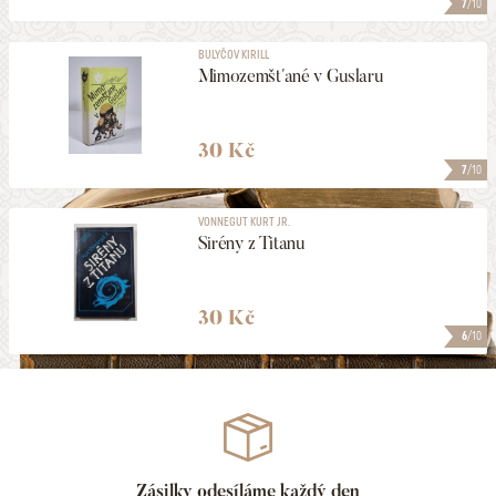
7
/10
BULYČOV KIRILL
Mimozemšťané v Guslaru
30 Kč
7
/10
VONNEGUT KURT JR.
Sirény z Titanu
30 Kč
6
/10
Zásilky odesíláme každý den