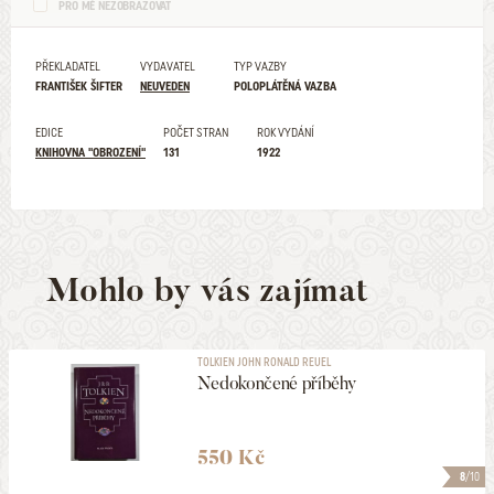
PRO MĚ NEZOBRAZOVAT
PŘEKLADATEL
VYDAVATEL
TYP VAZBY
FRANTIŠEK ŠIFTER
NEUVEDEN
POLOPLÁTĚNÁ VAZBA
EDICE
POČET STRAN
ROK VYDÁNÍ
KNIHOVNA "OBROZENÍ"
131
1922
Mohlo by vás zajímat
TOLKIEN JOHN RONALD REUEL
Nedokončené příběhy
550 Kč
8
/10