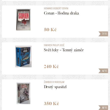
HOWARD ROBERT ERVIN
Conan - Hodina draka
50 Kč
7
/10
FARMER PHILIP JOSÉ
Svět řeky - Temný záměr
240 Kč
6
/10
ŽAMBOCH MIROSLAV
Drsný spasitel
350 Kč
8
/10