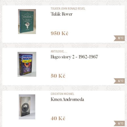
TOLKIEN JOHN RONALD REUEL
Tulák Rover
950 Kč
8
/10
ANTOLOGIE, ...
Hugo story 2 - 1962-1967
50 Kč
6
/10
CRICHTON MICHAEL
Kmen Andromeda
40 Kč
6
/10