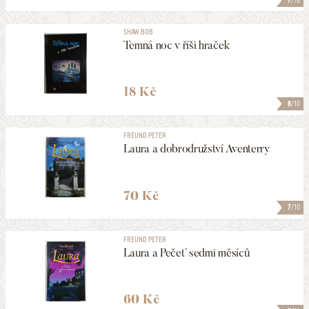
7
/10
SHAW BOB
Temná noc v říši hraček
18 Kč
8
/10
FREUND PETER
Laura a dobrodružství Aventerry
70 Kč
7
/10
FREUND PETER
Laura a Pečeť sedmi měsíců
60 Kč