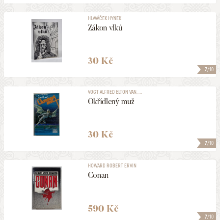
HLAVÁČEK HYNEK
Zákon vlků
30 Kč
7
/10
VOGT ALFRED ELTON VAN, ...
Okřídlený muž
30 Kč
7
/10
HOWARD ROBERT ERVIN
Conan
590 Kč
7
/10