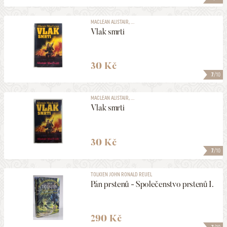
MACLEAN ALISTAIR, ...
Vlak smrti
30 Kč
7
/10
MACLEAN ALISTAIR, ...
Vlak smrti
30 Kč
7
/10
TOLKIEN JOHN RONALD REUEL
Pán prstenů - Společenstvo prstenů I.
290 Kč