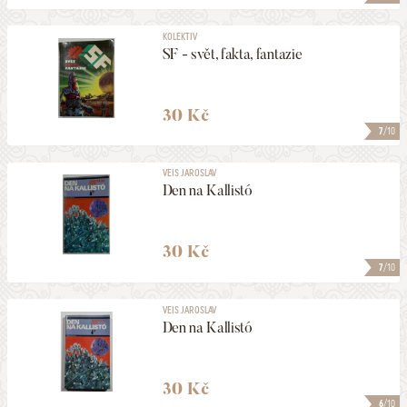
KOLEKTIV
SF - svět, fakta, fantazie
30 Kč
7
/10
VEIS JAROSLAV
Den na Kallistó
30 Kč
7
/10
VEIS JAROSLAV
Den na Kallistó
30 Kč
6
/10