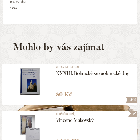
ROK VYDÁNÍ
1996
Mohlo by vás zajímat
AUTOR NEUVEDEN
XXXIII. Bohnické sexuologické dny
80 Kč
8
/10
HLUŠIČKA JIŘÍ, ...
Vincenc Makovský