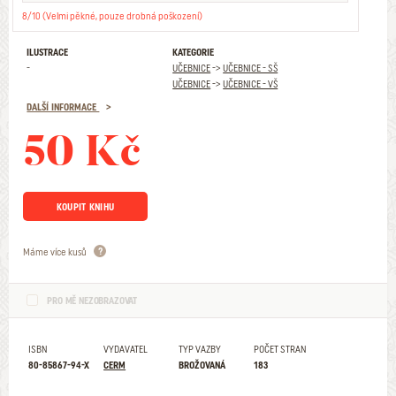
8/10 (Velmi pěkné, pouze drobná poškození)
ILUSTRACE
KATEGORIE
-
UČEBNICE
->
UČEBNICE - SŠ
UČEBNICE
->
UČEBNICE - VŠ
DALŠÍ INFORMACE
50 Kč
KOUPIT KNIHU
Máme více kusů
PRO MĚ NEZOBRAZOVAT
ISBN
VYDAVATEL
TYP VAZBY
POČET STRAN
80-85867-94-X
CERM
BROŽOVANÁ
183