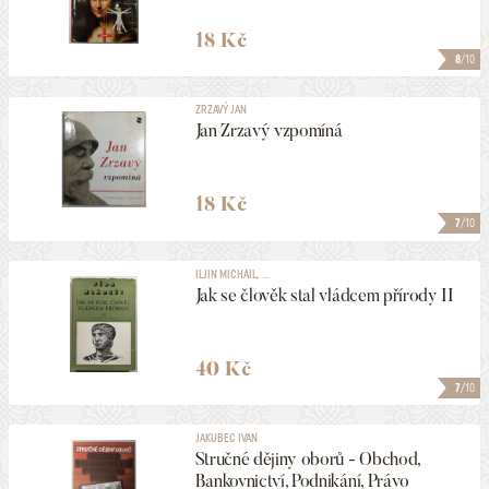
18 Kč
8
/10
ZRZAVÝ JAN
Jan Zrzavý vzpomíná
18 Kč
7
/10
ILJIN MICHAIL, ...
Jak se člověk stal vládcem přírody II
40 Kč
7
/10
JAKUBEC IVAN
Stručné dějiny oborů - Obchod,
Bankovnictví, Podnikání, Právo