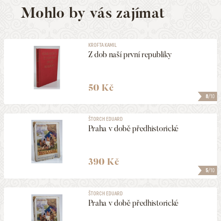
Mohlo by vás zajímat
KROFTA KAMIL
Z dob naší první republiky
50 Kč
8
/10
ŠTORCH EDUARD
Praha v době předhistorické
390 Kč
5
/10
ŠTORCH EDUARD
Praha v době předhistorické