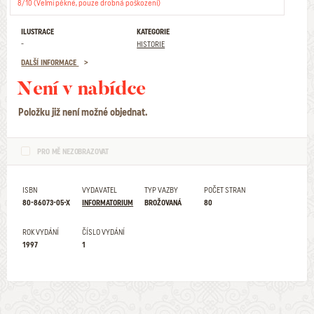
8/10 (Velmi pěkné, pouze drobná poškození)
ILUSTRACE
KATEGORIE
-
HISTORIE
DALŠÍ INFORMACE
Není v nabídce
Položku již není možné objednat.
PRO MĚ NEZOBRAZOVAT
ISBN
VYDAVATEL
TYP VAZBY
POČET STRAN
80-86073-05-X
INFORMATORIUM
BROŽOVANÁ
80
ROK VYDÁNÍ
ČÍSLO VYDÁNÍ
1997
1