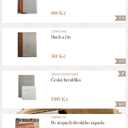
60 Kč
7
/10
LUDWIG EMIL
Duch a čin
50 Kč
7
/10
ZENGER ZDENĚK MARIA
Česká heraldika
190 Kč
6
/10
HAMMAN JOE
Po stopách divokého západu