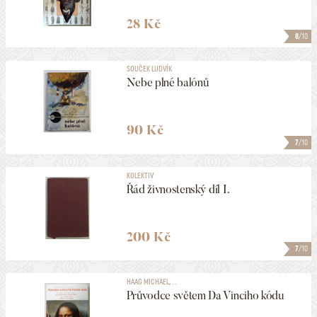
28 Kč
8
/10
SOUČEK LUDVÍK
Nebe plné balónů
90 Kč
7
/10
KOLEKTIV
Řád živnostenský díl I.
200 Kč
7
/10
HAAG MICHAEL, ...
Průvodce světem Da Vinciho kódu