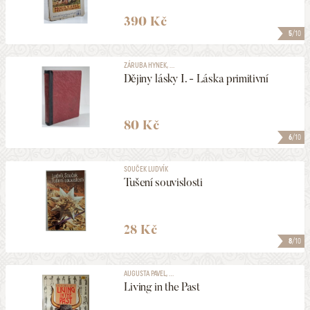
390 Kč
5
/10
ZÁRUBA HYNEK, ...
Dějiny lásky I. - Láska primitivní
80 Kč
6
/10
SOUČEK LUDVÍK
Tušení souvislosti
28 Kč
8
/10
AUGUSTA PAVEL, ...
Living in the Past