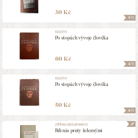
30 Kč
9
/10
KOLEKTIV
Po stopách vývoje člověka
60 Kč
6
/10
KOLEKTIV
Po stopách vývoje člověka
50 Kč
6
/10
ZVĚŘINA LADISLAV NARCIS
Bili nás pruty železnými