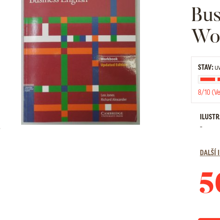
Bus
Wo
STAV:
uv
8/10 (V
ILUST
-
DALŠÍ
5