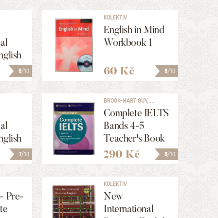
KOLEKTIV
English in Mind
al
Workbook 1
nglish
 Book
60 Kč
8
/10
8
/10
ated
BROOK-HART GUY, ...
Complete IELTS
al
Bands 4-5
nglish
Teacher's Book
k
290 Kč
7
/10
8
/10
KOLEKTIV
- Pre-
New
te
International