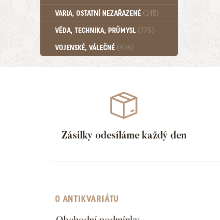
Učebnice - SŠ (789)
VARIA, OSTATNÍ NEZAŘAZENÉ
(345)
Učebnice - VŠ (259)
Učebnice - ZŠ (556)
VĚDA, TECHNIKA, PRŮMYSL
(778)
Učebnice - Ostatní (499)
VOJENSKÉ, VÁLEČNÉ
(906)
Zásilky odesíláme každý den
O ANTIKVARIÁTU