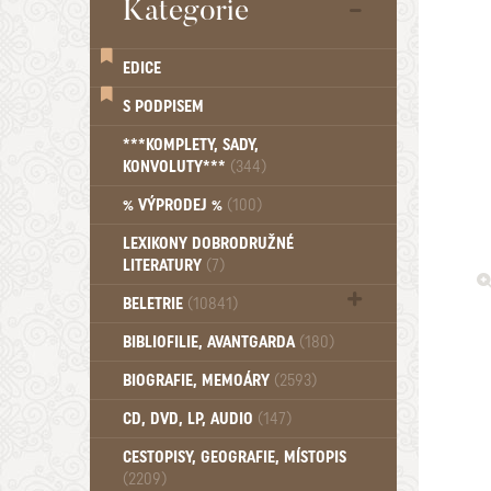
Kategorie
EDICE
S PODPISEM
***KOMPLETY, SADY,
KONVOLUTY***
(344)
% VÝPRODEJ %
(100)
LEXIKONY DOBRODRUŽNÉ
LITERATURY
(7)
BELETRIE
(10841)
Beletrie - Historická (1388)
BIBLIOFILIE, AVANTGARDA
(180)
Beletrie - Humoristické (501)
BIOGRAFIE, MEMOÁRY
(2593)
Beletrie - Povídky (1757)
Beletrie - Thrillery, krimi (1179)
CD, DVD, LP, AUDIO
(147)
Beletrie - Válečné romány (489)
Beletrie - Ženské a dívčí romány
CESTOPISY, GEOGRAFIE, MÍSTOPIS
(2209)
(1522)