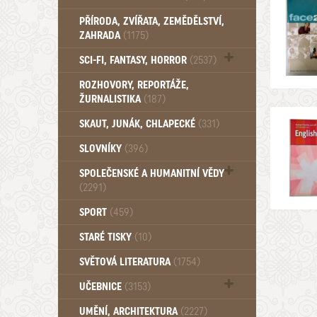
PŘÍRODA, ZVÍŘATA, ZEMĚDĚLSTVÍ,
ZAHRADA
(1175)
SCI-FI, FANTASY, HORROR
(2537)
UFO (14)
ROZHOVORY, REPORTÁŽE,
ŽURNALISTIKA
(187)
SKAUT, JUNÁK, CHLAPECKÉ
(331)
SLOVNÍKY
(396)
SPOLEČENSKÉ A HUMANITNÍ VĚDY
(2291)
Pedagogika (191)
SPORT
(459)
Filozofie, sociologie (859)
STARÉ TISKY
(10)
Psychologie a osobní rozvoj (760)
SVĚTOVÁ LITERATURA
(1754)
UČEBNICE
(3153)
Učebnice - Jazykové (1297)
UMĚNÍ, ARCHITEKTURA
(2227)