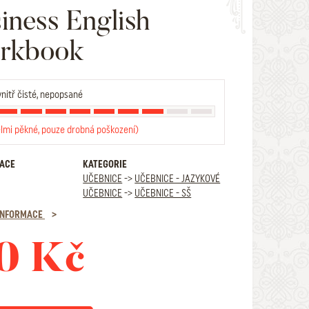
iness English
rkbook
nitř čisté, nepopsané
elmi pěkné, pouze drobná poškození)
RACE
KATEGORIE
UČEBNICE
->
UČEBNICE - JAZYKOVÉ
UČEBNICE
->
UČEBNICE - SŠ
 INFORMACE
0 Kč