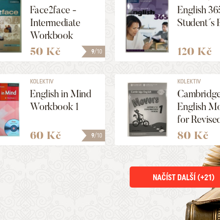
Assessmen
Face2face -
English 36
Intermediate
Student´s 
Workbook
50 Kč
120 Kč
9
/10
KOLEKTIV
KOLEKTIV
English in Mind
Cambridg
Workbook 1
English Mo
for Revise
Exam from
60 Kč
80 Kč
9
/10
Answer Bo
Authentic
Examinati
NAČÍST DALŠÍ (+
21
)
Papers