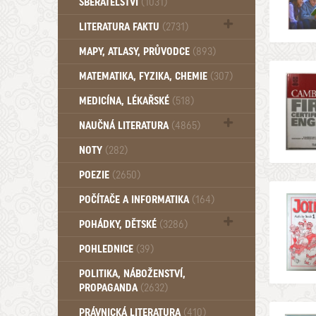
SBĚRATELSTVÍ
(1031)
Dům a byt (102)
LITERATURA FAKTU
(2731)
Katalogy (503)
MAPY, ATLASY, PRŮVODCE
(893)
MATEMATIKA, FYZIKA, CHEMIE
(307)
MEDICÍNA, LÉKAŘSKÉ
(518)
NAUČNÁ LITERATURA
(4865)
Zdraví a zdraví životní styl (510)
NOTY
(282)
POEZIE
(2650)
POČÍTAČE A INFORMATIKA
(164)
POHÁDKY, DĚTSKÉ
(3286)
Pro děti a mládež (2882)
POHLEDNICE
(39)
Pohádky, Dětské - Do roku 1948 (174)
POLITIKA, NÁBOŽENSTVÍ,
Pohádky, Dětské - Od roku 1949 (257)
PROPAGANDA
(2632)
PRÁVNICKÁ LITERATURA
(410)