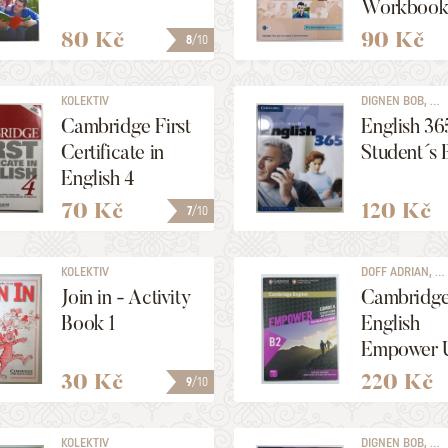
Workboo
80 Kč
90 Kč
8
/10
KOLEKTIV
DIGNEN BOB, ...
Cambridge First
English 36
Certificate in
Student´s 
English 4
70 Kč
120 Kč
7
/10
KOLEKTIV
DOFF ADRIAN, ...
Join in - Activity
Cambridg
Book 1
English
Empower 
Intermedia
30 Kč
220 Kč
9
/10
B2) Comb
with Onlin
KOLEKTIV
DIGNEN BOB, ...