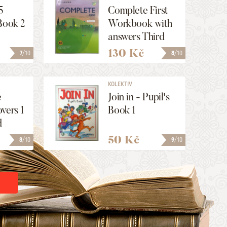
t
5
Complete First
Book 2
Workbook with
answers Third
Edition
130 Kč
7
/10
8
/10
KOLEKTIV
e
Join in - Pupil's
vers 1
Book 1
d
 2018
50 Kč
8
/10
9
/10
oklet
on