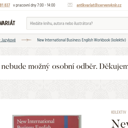
81 837
v pracovní dny 7:00 - 14:00
antikvariat@cervenyknir.cz
VARIÁT
- Jazykové
New International Business English Workbook (kolektiv)
6 nebude možný osobní odběr. Děkuje
KOLEKTIV
New