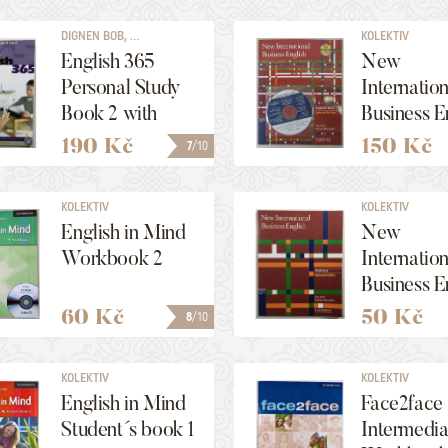
DIGNEN BOB, ...
KOLEKTIV
English 365
New
Personal Study
Internation
Book 2 with
Business E
Audio CD
Student´s
190 Kč
150 Kč
7
/10
+ CD (Upd
Edition)
KOLEKTIV
KOLEKTIV
English in Mind
New
Workbook 2
Internation
Business E
Workboo
60 Kč
50 Kč
8
/10
KOLEKTIV
KOLEKTIV
English in Mind
Face2face 
Student´s book 1
Intermedia