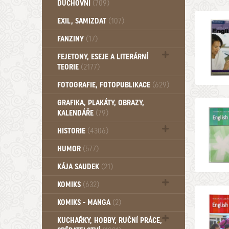
DUCHOVNÍ
(709)
Okultismus (110)
EXIL, SAMIZDAT
(107)
Záhady (105)
FANZINY
(17)
FEJETONY, ESEJE A LITERÁRNÍ
TEORIE
(2177)
Citáty, aforismy, snáře, přísloví,
FOTOGRAFIE, FOTOPUBLIKACE
(629)
afirmace (106)
GRAFIKA, PLAKÁTY, OBRAZY,
KALENDÁŘE
(79)
HISTORIE
(4306)
Mytologie, Mýty, Báje, Pověsti (203)
HUMOR
(577)
KÁJA SAUDEK
(21)
KOMIKS
(632)
Komiks - Čtyřlístek (232)
KOMIKS - MANGA
(2)
Komiks - Ostatní (180)
KUCHAŘKY, HOBBY, RUČNÍ PRÁCE,