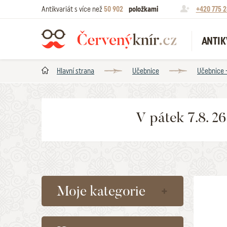
Antikvariát s více než
50 902
položkami
+420 775 2
ANTIK
Hlavní strana
Učebnice
Učebnice 
V pátek 7.8. 2
Moje kategorie