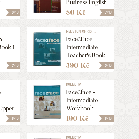
k
Business English
Student´s Book
80 Kč
8
/10
7
/10
+ CD (Updated
Edition)
REDSTON CHRIS, ...
5
Face2Face
Book 1
Intermediate
Teacher's Book
390 Kč
7
/10
8
/10
KOLEKTIV
e
Face2face -
Intermediate
Upper
Workbook
te (
190 Kč
8
/10
8
/10
o A
e
KOLEKTIV