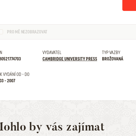
PRO MĚ NEZOBRAZOVAT
N
VYDAVATEL
TYP VAZBY
80521774703
CAMBRIDGE UNIVERSITY PRESS
BROŽOVANÁ
K VYDÁNÍ OD - DO
03 - 2007
ohlo by vás zajímat