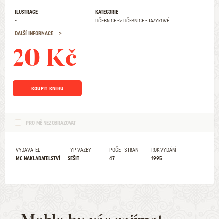
ILUSTRACE
KATEGORIE
-
UČEBNICE
->
UČEBNICE - JAZYKOVÉ
DALŠÍ INFORMACE
20 Kč
KOUPIT KNIHU
PRO MĚ NEZOBRAZOVAT
VYDAVATEL
TYP VAZBY
POČET STRAN
ROK VYDÁNÍ
MC NAKLADATELSTVÍ
SEŠIT
47
1995