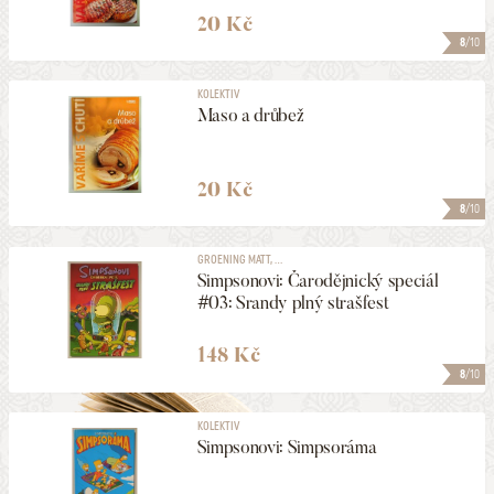
20 Kč
8
/10
KOLEKTIV
Maso a drůbež
20 Kč
8
/10
GROENING MATT, ...
Simpsonovi: Čarodějnický speciál
#03: Srandy plný strašfest
148 Kč
8
/10
KOLEKTIV
Simpsonovi: Simpsoráma