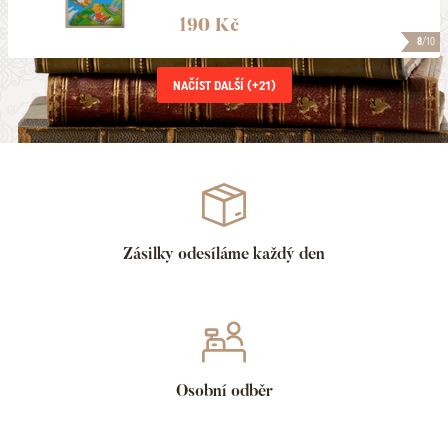
190 Kč
8
/10
NAČÍST DALŠÍ (+
21
)
Zásilky odesíláme každý den
Osobní odběr