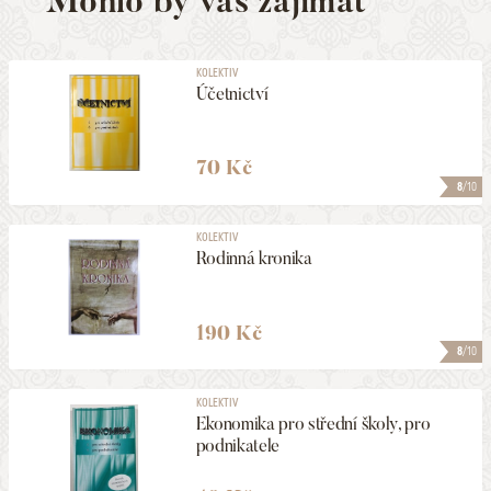
Mohlo by vás zajímat
KOLEKTIV
Účetnictví
70 Kč
8
/10
KOLEKTIV
Rodinná kronika
190 Kč
8
/10
KOLEKTIV
Ekonomika pro střední školy, pro
podnikatele