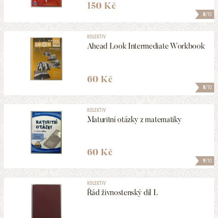
150 Kč
8
/10
KOLEKTIV
Ahead Look Intermediate Workbook
60 Kč
8
/10
KOLEKTIV
Maturitní otázky z matematiky
60 Kč
9
/10
KOLEKTIV
Řád živnostenský díl I.