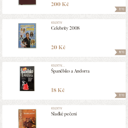
200 Kč
7
/10
KOLEKTIV
Celebrity 2008
20 Kč
9
/10
KOLEKTIV, ...
Španělsko a Andorra
18 Kč
7
/10
KOLEKTIV
Sladké pečení