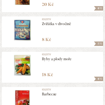
20 Kč
8
/10
KOLEKTIV
Zvířátka v divočině
8 Kč
7
/10
KOLEKTIV
Ryby a plody moře
18 Kč
8
/10
KOLEKTIV
Barbecue