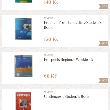
140 Kč
9
/10
KOLEKTIV
ProFile 1 Pre-intermediate Student´s
Book
150 Kč
8
/10
KOLEKTIV
Prospects Beginner Workbook
60 Kč
8
/10
KOLEKTIV
Challenges 1 Student´s Book