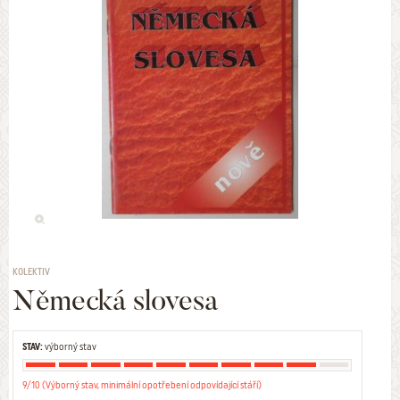
KOLEKTIV
Německá slovesa
STAV:
výborný stav
9/10 (Výborný stav, minimální opotřebení odpovídající stáří)