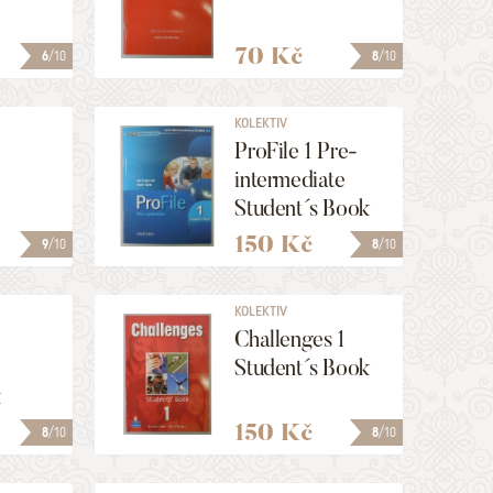
70 Kč
6
/10
8
/10
KOLEKTIV
ProFile 1 Pre-
intermediate
Student´s Book
150 Kč
9
/10
8
/10
KOLEKTIV
Challenges 1
Student´s Book
k
150 Kč
8
/10
8
/10