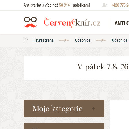
Antikvariát s více než
50 914
položkami
+420 775 2
ANTIK
Hlavní strana
Učebnice
Učebnice 
V pátek 7.8. 2
Moje kategorie