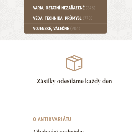
Učebnice - SŠ (789)
VARIA, OSTATNÍ NEZAŘAZENÉ
(345)
Učebnice - VŠ (259)
Učebnice - ZŠ (556)
VĚDA, TECHNIKA, PRŮMYSL
(778)
Učebnice - Ostatní (499)
VOJENSKÉ, VÁLEČNÉ
(906)
Zásilky odesíláme každý den
O ANTIKVARIÁTU