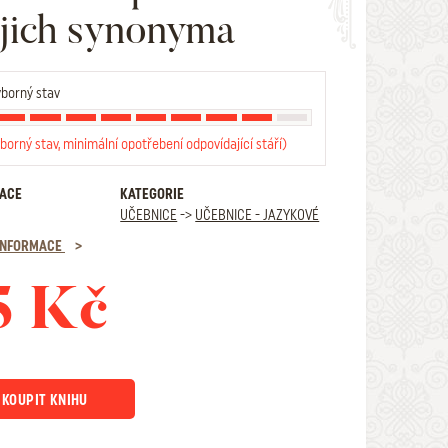
ejich synonyma
borný stav
borný stav, minimální opotřebení odpovídající stáří)
RACE
KATEGORIE
UČEBNICE
->
UČEBNICE - JAZYKOVÉ
 INFORMACE
5 Kč
KOUPIT KNIHU