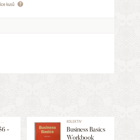
íce kusů
...
KOLEKTIV
56 -
Business Basics
!
Workbook