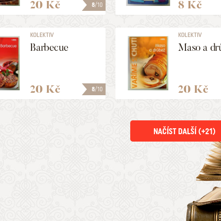
20 Kč
8 Kč
8
/10
KOLEKTIV
KOLEKTIV
Barbecue
Maso a dr
20 Kč
20 Kč
8
/10
NAČÍST DALŠÍ (+
21
)