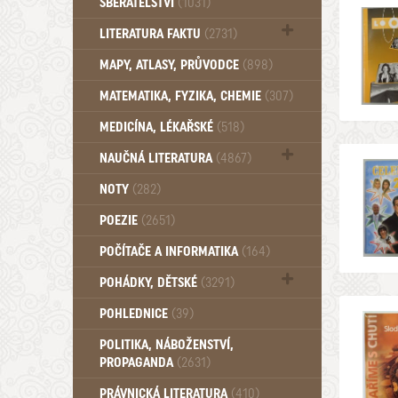
SBĚRATELSTVÍ
(1031)
Dům a byt (102)
LITERATURA FAKTU
(2731)
Katalogy (503)
MAPY, ATLASY, PRŮVODCE
(898)
MATEMATIKA, FYZIKA, CHEMIE
(307)
MEDICÍNA, LÉKAŘSKÉ
(518)
NAUČNÁ LITERATURA
(4867)
Zdraví a zdraví životní styl (510)
NOTY
(282)
POEZIE
(2651)
POČÍTAČE A INFORMATIKA
(164)
POHÁDKY, DĚTSKÉ
(3291)
Pro děti a mládež (2887)
POHLEDNICE
(39)
Pohádky, Dětské - Do roku 1948 (175)
POLITIKA, NÁBOŽENSTVÍ,
Pohádky, Dětské - Od roku 1949 (257)
PROPAGANDA
(2631)
PRÁVNICKÁ LITERATURA
(410)