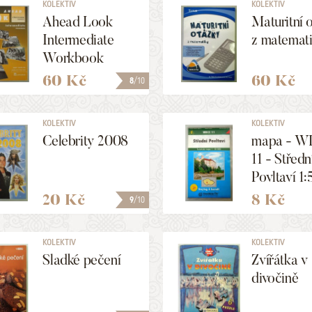
KOLEKTIV
KOLEKTIV
Ahead Look
Maturitní 
Intermediate
z matemat
Workbook
60 Kč
60 Kč
8
/10
KOLEKTIV
KOLEKTIV
Celebrity 2008
mapa - 
11 - Středn
Povltaví 1:
000
20 Kč
8 Kč
9
/10
KOLEKTIV
KOLEKTIV
Sladké pečení
Zvířátka v
divočině