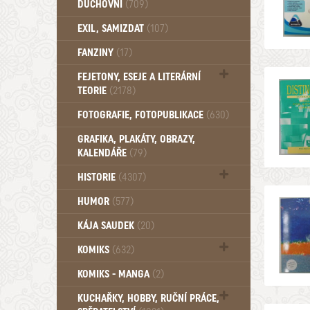
DUCHOVNÍ
(709)
Okultismus (110)
EXIL, SAMIZDAT
(107)
Záhady (105)
FANZINY
(17)
FEJETONY, ESEJE A LITERÁRNÍ
TEORIE
(2178)
Citáty, aforismy, snáře, přísloví,
FOTOGRAFIE, FOTOPUBLIKACE
(630)
afirmace (106)
GRAFIKA, PLAKÁTY, OBRAZY,
KALENDÁŘE
(79)
HISTORIE
(4307)
Mytologie, Mýty, Báje, Pověsti (203)
HUMOR
(577)
KÁJA SAUDEK
(20)
KOMIKS
(632)
Komiks - Čtyřlístek (234)
KOMIKS - MANGA
(2)
Komiks - Ostatní (180)
KUCHAŘKY, HOBBY, RUČNÍ PRÁCE,