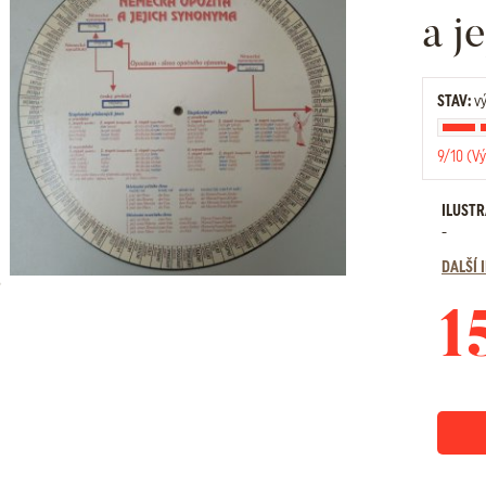
a j
STAV:
vý
9/10 (Vý
ILUST
-
DALŠÍ
1