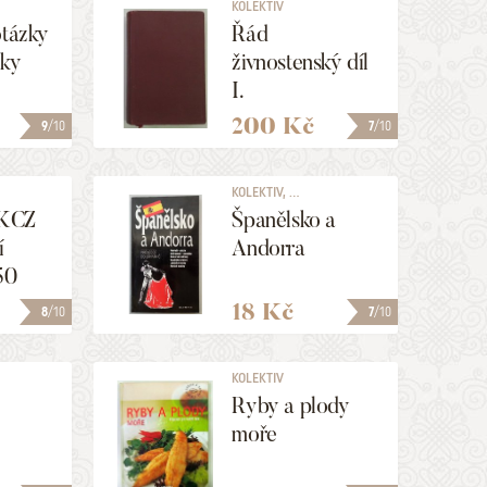
KOLEKTIV
otázky
Řád
iky
živnostenský díl
I.
200 Kč
9
/10
7
/10
KOLEKTIV, ...
WKCZ
Španělsko a
í
Andorra
50
18 Kč
8
/10
7
/10
KOLEKTIV
Ryby a plody
moře