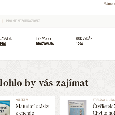
Máme v
PRO MĚ NEZOBRAZOVAT
DAVATEL
TYP VAZBY
ROK VYDÁNÍ
PRO
BROŽOVANÁ
1996
ohlo by vás zajímat
KOLEKTIV
ŠTÍPLOVÁ LJUBA, 
Maturitní otázky
Čtyřlístek 
z chemie
Chyťte ho