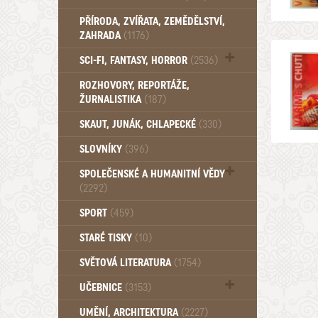
PŘÍRODA, ZVÍŘATA, ZEMĚDĚLSTVÍ,
ZAHRADA
(1176)
SCI-FI, FANTASY, HORROR
(2536)
UFO (14)
ROZHOVORY, REPORTÁŽE,
ŽURNALISTIKA
(187)
SKAUT, JUNÁK, CHLAPECKÉ
(330)
SLOVNÍKY
(396)
SPOLEČENSKÉ A HUMANITNÍ VĚDY
(2292)
Pedagogika (191)
SPORT
(459)
Filozofie, sociologie (859)
STARÉ TISKY
(10)
Psychologie a osobní rozvoj (761)
SVĚTOVÁ LITERATURA
(1754)
UČEBNICE
(3153)
Učebnice - Jazykové (1297)
UMĚNÍ, ARCHITEKTURA
(2227)