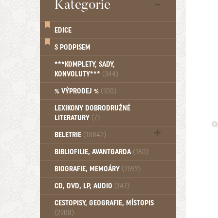
Kategorie
EDICE
S PODPISEM
***KOMPLETY, SADY,
KONVOLUTY***
(344)
% VÝPRODEJ %
(100)
LEXIKONY DOBRODRUŽNÉ
LITERATURY
(7)
BELETRIE
(10842)
Beletrie - Historická (1388)
BIBLIOFILIE, AVANTGARDA
(180)
Beletrie - Humoristické (501)
BIOGRAFIE, MEMOÁRY
(2592)
Beletrie - Povídky (1758)
Beletrie - Thrillery, krimi (1179)
CD, DVD, LP, AUDIO
(147)
Beletrie - Válečné romány (489)
Beletrie - Ženské a dívčí romány
CESTOPISY, GEOGRAFIE, MÍSTOPIS
(2208)
(1522)