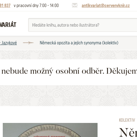
81 837
v pracovní dny 7:00 - 14:00
antikvariat@cervenyknir.cz
VARIÁT
- Jazykové
Německá opozita a jejich synonyma (kolektiv)
6 nebude možný osobní odběr. Děkuje
KOLEKTIV
Něm