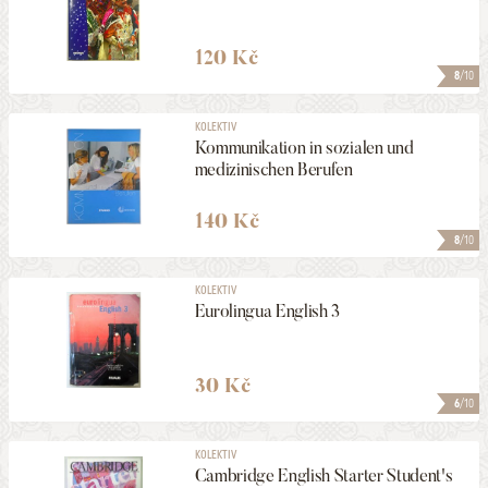
120 Kč
8
/10
KOLEKTIV
Kommunikation in sozialen und
medizinischen Berufen
140 Kč
8
/10
KOLEKTIV
Eurolingua English 3
30 Kč
6
/10
KOLEKTIV
Cambridge English Starter Student's