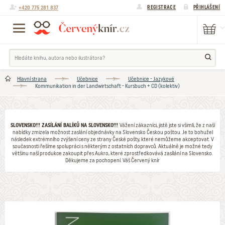
+420 775 281 837
REGISTRACE
PŘIHLÁŠENÍ
Hlavní strana
Učebnice
Učebnice - Jazykové
Kommunikation in der Landwirtschaft - Kursbuch + CD (kolektiv)
SLOVENSKO!!! ZASÍLÁNÍ BALÍKŮ NA SLOVENSKO!!!
Vážení zákazníci, jistě jste si všimli, že z naší
nabídky zmizela možnost zaslání objednávky na Slovensko Českou poštou. Je to bohužel
následek extrémního zvýšení ceny ze strany České pošty, které nemůžeme akceptovat. V
současnosti řešíme spolupráci s některým z ostatních dopravců. Aktuálně je možné tedy
většinu naší produkce zakoupit přes Aukro, které zprostředkovává zasílání na Slovensko.
Děkujeme za pochopení. Váš Červený knír