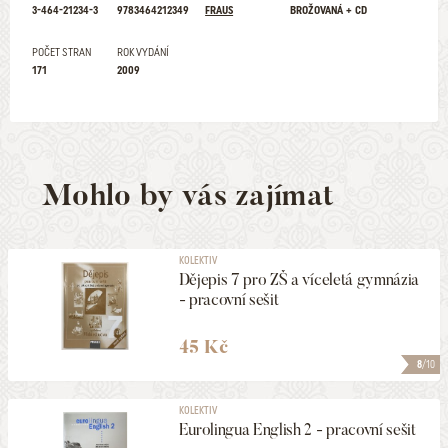
3-464-21234-3
9783464212349
FRAUS
BROŽOVANÁ + CD
POČET STRAN
ROK VYDÁNÍ
171
2009
Mohlo by vás zajímat
KOLEKTIV
Dějepis 7 pro ZŠ a víceletá gymnázia
- pracovní sešit
45 Kč
8
/10
KOLEKTIV
Eurolingua English 2 - pracovní sešit