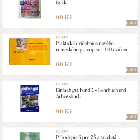
Bokk
90 Kč
8
/10
KOLEKTIV
Praktická cvičebnice nového
německého pravopisu - 140 cvičení
60 Kč
8
/10
KOLEKTIV
Einfach gut band 2 - Lehrbuch und
Arbeitsbuch
90 Kč
8
/10
KOLEKTIV
Přírodopis 6 pro ZŠ a víceletá