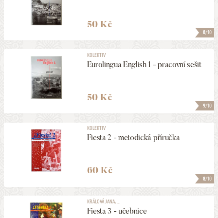
50 Kč
8
/10
KOLEKTIV
Eurolingua English 1 - pracovní sešit
50 Kč
9
/10
KOLEKTIV
Fiesta 2 - metodická příručka
60 Kč
8
/10
KRÁLOVÁ JANA, ...
Fiesta 3 - učebnice