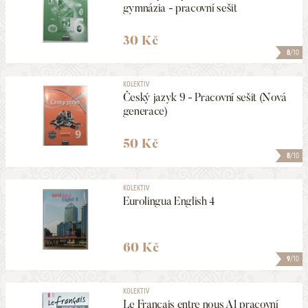
gymnázia - pracovní sešit
30 Kč
8
/10
KOLEKTIV
Český jazyk 9 - Pracovní sešit (Nová
generace)
50 Kč
8
/10
KOLEKTIV
Eurolingua English 4
60 Kč
9
/10
KOLEKTIV
Le Francais entre nous A1 pracovní