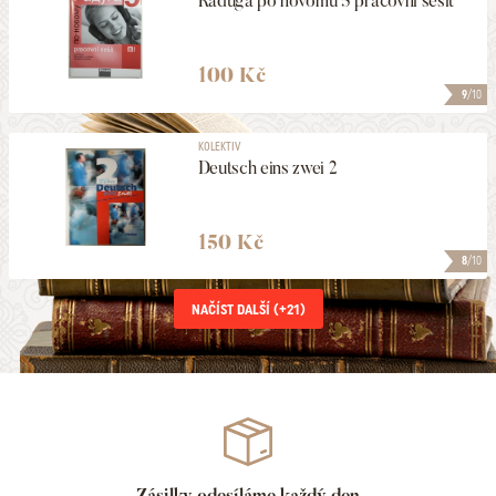
Raduga po novomu 5 pracovní sešit
100 Kč
9
/10
KOLEKTIV
Deutsch eins zwei 2
150 Kč
8
/10
NAČÍST DALŠÍ (+
21
)
Zásilky odesíláme každý den