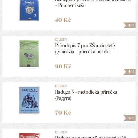
- Pracovní sešit
40 Kč
8
/10
KOLEKTIV
Přírodopis 7 pro ZŠ a víceleté
gymnázia - příručka učitele
90 Kč
8
/10
KOLEKTIV
Raduga 3 - metodická příručka
(Радуга)
70 Kč
9
/10
KOLEKTIV