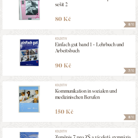
sešit 2
80 Kč
8
/10
KOLEKTIV
Einfach gut band 1 - Lehrbuch und
Arbeitsbuch
90 Kč
7
/10
KOLEKTIV
Kommunikation in sozialen und
medizinischen Berufen
150 Kč
8
/10
KOLEKTIV
Zeměpis 7 pro ZŠ a víceletá gymnázia