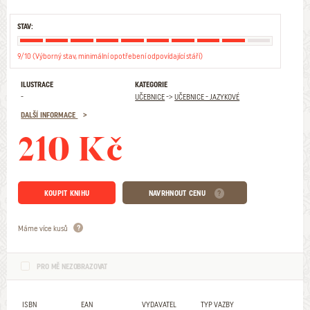
STAV:
9/10 (Výborný stav, minimální opotřebení odpovídající stáří)
ILUSTRACE
KATEGORIE
-
UČEBNICE
->
UČEBNICE - JAZYKOVÉ
DALŠÍ INFORMACE
210 Kč
KOUPIT KNIHU
NAVRHNOUT CENU
Máme více kusů
PRO MĚ NEZOBRAZOVAT
ISBN
EAN
VYDAVATEL
TYP VAZBY