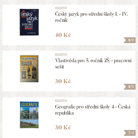
KOLEKTIV
Český jazyk pro střední školy I. - IV.
ročník
40 Kč
8
/10
KOLEKTIV
Vlastivěda pro 5. ročník ZŠ - pracovní
sešit
30 Kč
8
/10
KOLEKTIV
Geografie pro střední školy 4 - Česká
republika
30 Kč
7
/10