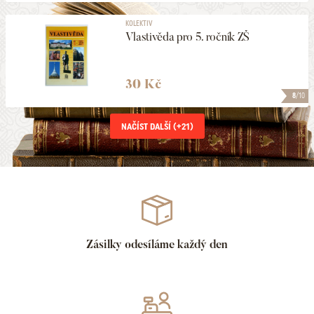
KOLEKTIV
Vlastivěda pro 5. ročník ZŠ
30 Kč
8
/10
NAČÍST DALŠÍ (+
21
)
Zásilky odesíláme každý den