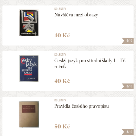
KOLEKTIV
Návštěva mezi obrazy
40 Kč
6
/10
KOLEKTIV
Český jazyk pro střední školy I. - IV.
ročník
40 Kč
8
/10
KOLEKTIV
Pravidla českého pravopisu
50 Kč
8
/10