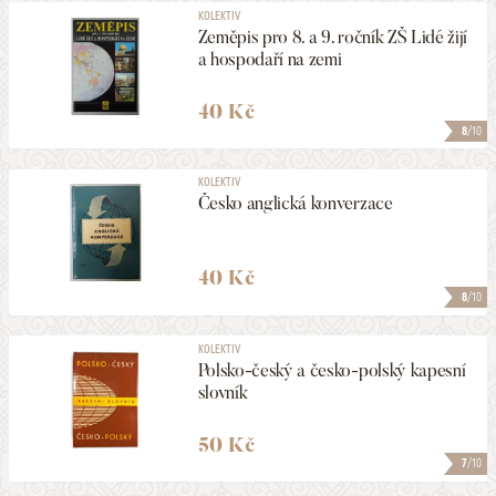
KOLEKTIV
Zeměpis pro 8. a 9. ročník ZŠ Lidé žijí
a hospodaří na zemi
40 Kč
8
/10
KOLEKTIV
Česko anglická konverzace
40 Kč
8
/10
KOLEKTIV
Polsko-český a česko-polský kapesní
slovník
50 Kč
7
/10