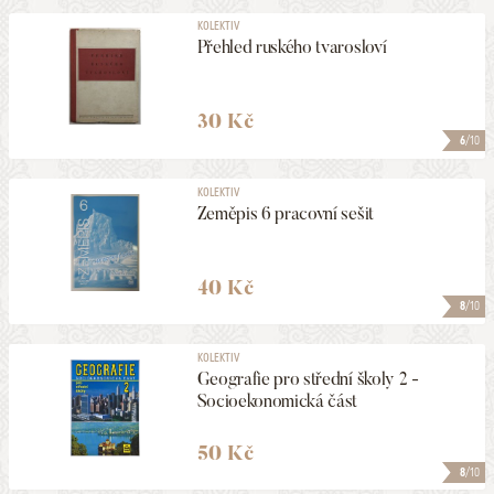
KOLEKTIV
Přehled ruského tvarosloví
30 Kč
6
/10
KOLEKTIV
Zeměpis 6 pracovní sešit
40 Kč
8
/10
KOLEKTIV
Geografie pro střední školy 2 -
Socioekonomická část
50 Kč
8
/10