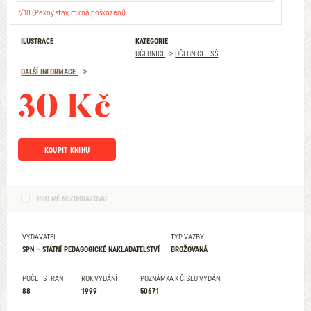
7/10 (Pěkný stav, mírná poškození)
ILUSTRACE
KATEGORIE
-
UČEBNICE
->
UČEBNICE - SŠ
DALŠÍ INFORMACE
30 Kč
KOUPIT KNIHU
PRO MĚ NEZOBRAZOVAT
VYDAVATEL
TYP VAZBY
SPN – STÁTNÍ PEDAGOGICKÉ NAKLADATELSTVÍ
BROŽOVANÁ
POČET STRAN
ROK VYDÁNÍ
POZNÁMKA K ČÍSLU VYDÁNÍ
88
1999
50671