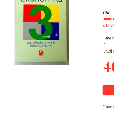
STAV:
9/10 (Vý
ILUST
-
DALŠÍ
4
Máme v