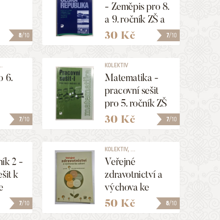
- Zeměpis pro 8.
a 9. ročník ZŠ a
ly
nižší ročníky
30 Kč
8
/10
7
/10
víceletých
gymnázií -
.
KOLEKTIV
pracovní sešit
o 6.
Matematika -
pracovní sešit
pro 5. ročník ZŠ
díl I.
30 Kč
7
/10
7
/10
KOLEKTIV, ...
ík 2 -
Veřejné
šit k
zdravotnictví a
e
výchova ke
zdraví
50 Kč
7
/10
8
/10