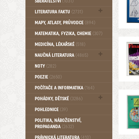
SBĚRATELSTVÍ
(1031)
Dům a byt (102)
LITERATURA FAKTU
(2731)
Katalogy (503)
MAPY, ATLASY, PRŮVODCE
(894)
MATEMATIKA, FYZIKA, CHEMIE
(307)
MEDICÍNA, LÉKAŘSKÉ
(518)
NAUČNÁ LITERATURA
(4865)
Zdraví a zdraví životní styl (510)
NOTY
(282)
POEZIE
(2650)
POČÍTAČE A INFORMATIKA
(164)
POHÁDKY, DĚTSKÉ
(3286)
Pro děti a mládež (2882)
POHLEDNICE
(39)
Pohádky, Dětské - Do roku 1948 (174)
POLITIKA, NÁBOŽENSTVÍ,
Pohádky, Dětské - Od roku 1949 (257)
PROPAGANDA
(2632)
PRÁVNICKÁ LITERATURA
(410)