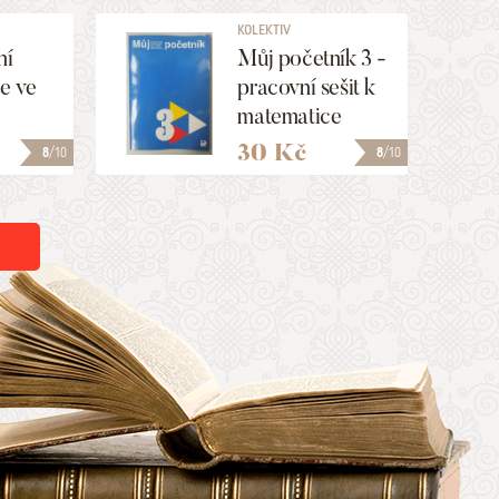
KOLEKTIV
ní
Můj početník 3 -
e ve
pracovní sešit k
matematice
30 Kč
8
/10
8
/10