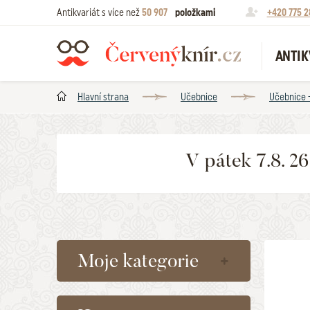
Antikvariát s více než
50 907
položkami
+420 775 2
ANTIK
Hlavní strana
Učebnice
Učebnice 
V pátek 7.8. 2
Moje kategorie