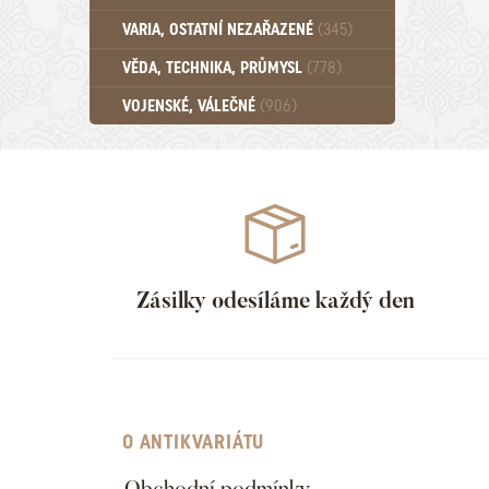
Učebnice - SŠ (789)
VARIA, OSTATNÍ NEZAŘAZENÉ
(345)
Učebnice - VŠ (259)
Učebnice - ZŠ (556)
VĚDA, TECHNIKA, PRŮMYSL
(778)
Učebnice - Ostatní (499)
VOJENSKÉ, VÁLEČNÉ
(906)
Zásilky odesíláme každý den
O ANTIKVARIÁTU