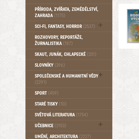
PŘÍRODA, ZVÍŘATA, ZEMĚDĚLSTVÍ,
ZAHRADA
(1175)
SCI-FI, FANTASY, HORROR
(2537)
UFO (14)
ROZHOVORY, REPORTÁŽE,
ŽURNALISTIKA
(187)
SKAUT, JUNÁK, CHLAPECKÉ
(331)
SLOVNÍKY
(396)
SPOLEČENSKÉ A HUMANITNÍ VĚDY
(2291)
Pedagogika (191)
SPORT
(459)
Filozofie, sociologie (859)
STARÉ TISKY
(10)
Psychologie a osobní rozvoj (760)
SVĚTOVÁ LITERATURA
(1754)
UČEBNICE
(3153)
Učebnice - Jazykové (1297)
UMĚNÍ, ARCHITEKTURA
(2227)