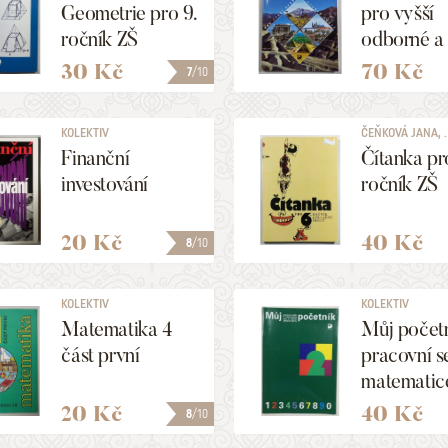
Geometrie pro 9.
pro vyšší
ročník ZŠ
odborné a
vysoké ško
30 Kč
70 Kč
7
/10
KOLEKTIV
ČEŇKOVÁ JANA, ..
Finanční
Čítanka pr
investování
ročník ZŠ
20 Kč
40 Kč
8
/10
KOLEKTIV
KOLEKTIV
Matematika 4
Můj početn
část první
pracovní se
matematic
20 Kč
40 Kč
8
/10