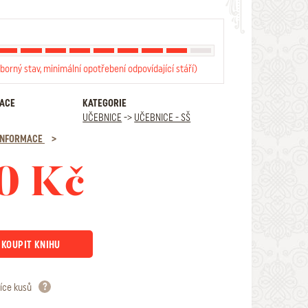
borný stav, minimální opotřebení odpovídající stáří)
RACE
KATEGORIE
UČEBNICE
->
UČEBNICE - SŠ
 INFORMACE
0 Kč
KOUPIT KNIHU
íce kusů