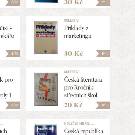
30 Kč
8
/10
9
/10
KOLEKTIV
číst -
Příklady z
abikáře
marketingu
30 Kč
6
/10
8
/10
KOLEKTIV
k pro
Česká literatura
pro 3.ročník
oly 1.
středních škol
20 Kč
8
/10
8
/10
..
HOLEČEK MILAN, ...
uch
Česká republika