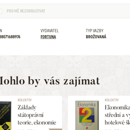
PRO MĚ NEZOBRAZOVAT
N
VYDAVATEL
TYP VAZBY
88071688976
FORTUNA
BROŽOVANÁ
ohlo by vás zajímat
KOLEKTIV
KOLEKTIV
Základy
Ekonomika
státoprávní
střední a v
teorie, ekonomie
hotelové š