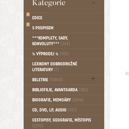
Kategorie
EDICE
S PODPISEM
***KOMPLETY, SADY,
KONVOLUTY***
(344)
% VÝPRODEJ %
(100)
LEXIKONY DOBRODRUŽNÉ
LITERATURY
(7)
BELETRIE
(10843)
Beletrie - Historická (1389)
BIBLIOFILIE, AVANTGARDA
(180)
Beletrie - Humoristické (501)
BIOGRAFIE, MEMOÁRY
(2594)
Beletrie - Povídky (1757)
Beletrie - Thrillery, krimi (1179)
CD, DVD, LP, AUDIO
(147)
Beletrie - Válečné romány (489)
Beletrie - Ženské a dívčí romány
CESTOPISY, GEOGRAFIE, MÍSTOPIS
(2210)
(1522)