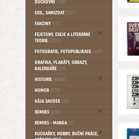
DUCHOVNÍ
(709)
Okultismus (110)
EXIL, SAMIZDAT
(107)
Záhady (105)
FANZINY
(17)
FEJETONY, ESEJE A LITERÁRNÍ
TEORIE
(2177)
Citáty, aforismy, snáře, přísloví,
FOTOGRAFIE, FOTOPUBLIKACE
(629)
afirmace (106)
GRAFIKA, PLAKÁTY, OBRAZY,
KALENDÁŘE
(79)
HISTORIE
(4306)
Mytologie, Mýty, Báje, Pověsti (203)
HUMOR
(577)
KÁJA SAUDEK
(21)
KOMIKS
(633)
Komiks - Čtyřlístek (233)
KOMIKS - MANGA
(2)
Komiks - Ostatní (180)
KUCHAŘKY, HOBBY, RUČNÍ PRÁCE,