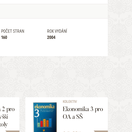
POČET STRAN
ROK VYDÁNÍ
160
2004
KOLEKTIV
 2 pro
Ekonomika 3 pro
yšší
OA a SŠ
koly