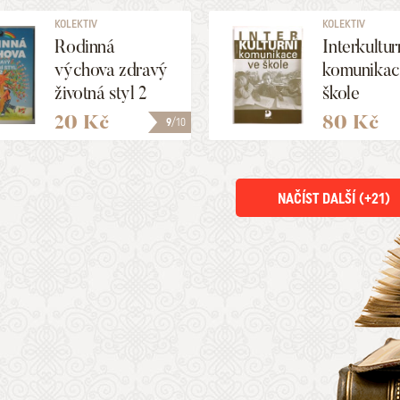
KOLEKTIV
KOLEKTIV
Rodinná
Interkultur
výchova zdravý
komunikac
životná styl 2
škole
20 Kč
80 Kč
9
/10
NAČÍST DALŠÍ (+
21
)