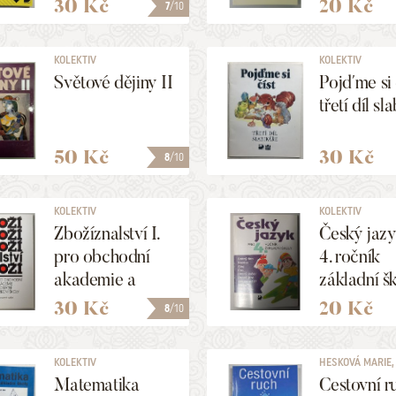
a ekonomiky,
30 Kč
20 Kč
7
/10
neformální
logiky
KOLEKTIV
KOLEKTIV
Světové dějiny II
Pojďme si 
třetí díl sl
50 Kč
30 Kč
8
/10
KOLEKTIV
KOLEKTIV
Zbožíznalství I.
Český jazy
pro obchodní
4. ročník
akademie a
základní šk
ostatní střední
část
30 Kč
20 Kč
8
/10
školy
KOLEKTIV
HESKOVÁ MARIE, .
Matematika
Cestovní r