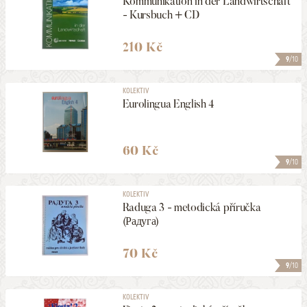
Kommunikation in der Landwirtschaft
- Kursbuch + CD
210 Kč
9
/10
KOLEKTIV
Eurolingua English 4
60 Kč
9
/10
KOLEKTIV
Raduga 3 - metodická příručka
(Радуга)
70 Kč
9
/10
KOLEKTIV