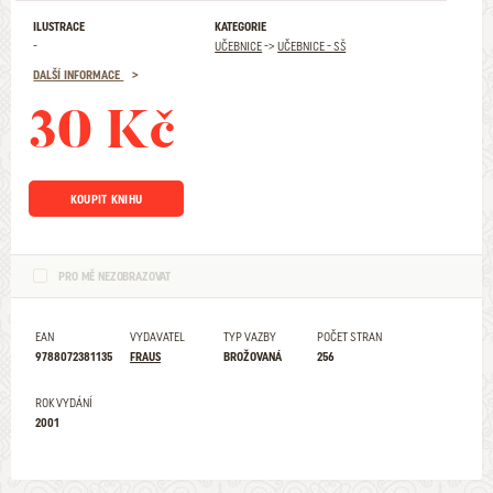
ILUSTRACE
KATEGORIE
-
UČEBNICE
->
UČEBNICE - SŠ
DALŠÍ INFORMACE
30 Kč
KOUPIT KNIHU
PRO MĚ NEZOBRAZOVAT
EAN
VYDAVATEL
TYP VAZBY
POČET STRAN
9788072381135
FRAUS
BROŽOVANÁ
256
ROK VYDÁNÍ
2001