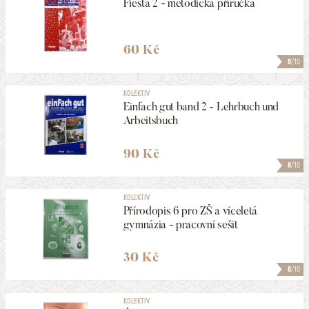
Fiesta 2 - metodická příručka
60 Kč
8
/10
KOLEKTIV
Einfach gut band 2 - Lehrbuch und
Arbeitsbuch
90 Kč
8
/10
KOLEKTIV
Přírodopis 6 pro ZŠ a víceletá
gymnázia - pracovní sešit
30 Kč
8
/10
KOLEKTIV