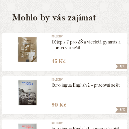
Mohlo by vás zajímat
KOLEKTIV
Dějepis 7 pro ZŠ a víceletá gymnázia
- pracovní sešit
45 Kč
8
/10
KOLEKTIV
Eurolingua English 2 - pracovní sešit
50 Kč
8
/10
KOLEKTIV
Eurolingua English 1 - pracovní sešit