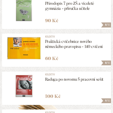
Přírodopis 7 pro ZŠ a víceleté
gymnázia - příručka učitele
90 Kč
8
/10
KOLEKTIV
Praktická cvičebnice nového
německého pravopisu - 140 cvičení
60 Kč
8
/10
KOLEKTIV
Raduga po novomu 5 pracovní sešit
100 Kč
9
/10
KOLEKTIV