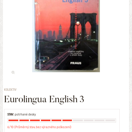
KOLEKTIV
Eurolingua English 3
STAV:
potrhané desky
6/10 (Průměrný stav, bez výrazného poškození)