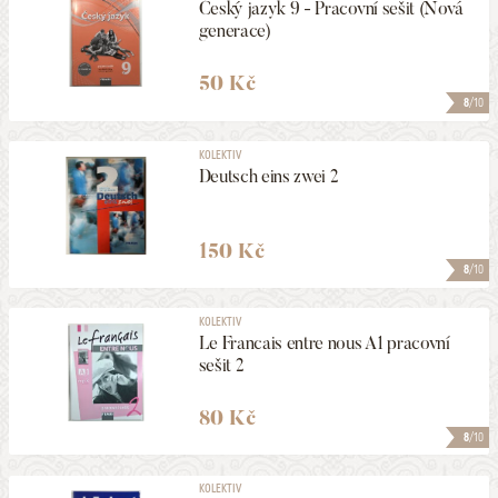
Český jazyk 9 - Pracovní sešit (Nová
generace)
50 Kč
8
/10
KOLEKTIV
Deutsch eins zwei 2
150 Kč
8
/10
KOLEKTIV
Le Francais entre nous A1 pracovní
sešit 2
80 Kč
8
/10
KOLEKTIV