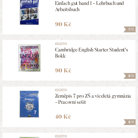
Einfach gut band 1 - Lehrbuch und
Arbeitsbuch
90 Kč
7
/10
KOLEKTIV
Cambridge English Starter Student's
Bokk
90 Kč
8
/10
KOLEKTIV
Zeměpis 7 pro ZŠ a víceletá gymnázia
- Pracovní sešit
40 Kč
8
/10
KOLEKTIV