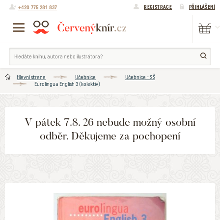
+420 775 281 837
REGISTRACE
PŘIHLÁŠENÍ
Hlavní strana
Učebnice
Učebnice - SŠ
Eurolingua English 3 (kolektiv)
V pátek 7.8. 26 nebude možný osobní
odběr. Děkujeme za pochopení