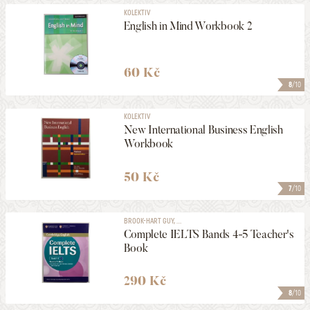
KOLEKTIV
English in Mind Workbook 2
60 Kč
8
/10
KOLEKTIV
New International Business English
Workbook
50 Kč
7
/10
BROOK-HART GUY, ...
Complete IELTS Bands 4-5 Teacher's
Book
290 Kč
8
/10