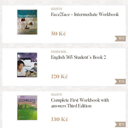
KOLEKTIV
Face2face - Intermediate Workbook
50 Kč
9
/10
DIGNEN BOB, ...
English 365 Student´s Book 2
120 Kč
7
/10
KOLEKTIV
Complete First Workbook with
answers Third Edition
130 Kč
8
/10