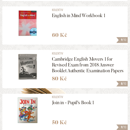
KOLEKTIV
English in Mind Workbook 1
60 Kč
9
/10
KOLEKTIV
Cambridge English Movers 1 for
Revised Exam from 2018 Answer
Booklet Authentic Examination Papers
80 Kč
8
/10
KOLEKTIV
Join in - Pupil's Book 1
50 Kč
9
/10