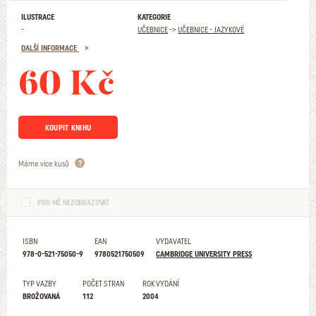
ILUSTRACE
KATEGORIE
-
UČEBNICE
->
UČEBNICE - JAZYKOVÉ
DALŠÍ INFORMACE
60 Kč
KOUPIT KNIHU
Máme více kusů
PRO MĚ NEZOBRAZOVAT
ISBN
EAN
VYDAVATEL
978-0-521-75050-9
9780521750509
CAMBRIDGE UNIVERSITY PRESS
TYP VAZBY
POČET STRAN
ROK VYDÁNÍ
BROŽOVANÁ
112
2004