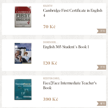
KOLEKTIV
Cambridge First Certificate in English
4
70 Kč
7
/10
DIGNEN BOB, ...
English 365 Student´s Book 1
120 Kč
7
/10
REDSTON CHRIS, ...
Face2Face Intermediate Teacher's
Book
390 Kč
8
/10