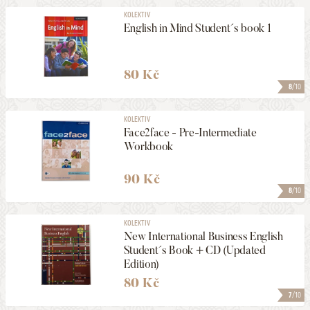
KOLEKTIV
English in Mind Student´s book 1
80 Kč
8
/10
KOLEKTIV
Face2face - Pre-Intermediate
Workbook
90 Kč
8
/10
KOLEKTIV
New International Business English
Student´s Book + CD (Updated
Edition)
80 Kč
7
/10