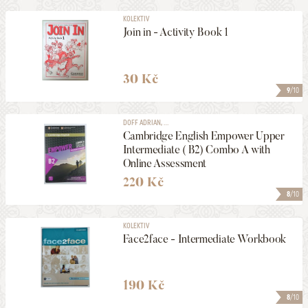
KOLEKTIV
Join in - Activity Book 1
30 Kč
9
/10
DOFF ADRIAN, ...
Cambridge English Empower Upper
Intermediate ( B2) Combo A with
Online Assessment
220 Kč
8
/10
KOLEKTIV
Face2face - Intermediate Workbook
190 Kč
8
/10