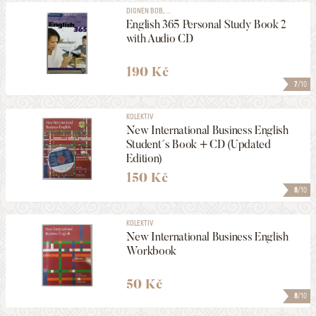
DIGNEN BOB, ...
English 365 Personal Study Book 2
with Audio CD
190 Kč
7
/10
KOLEKTIV
New International Business English
Student´s Book + CD (Updated
Edition)
150 Kč
8
/10
KOLEKTIV
New International Business English
Workbook
50 Kč
8
/10