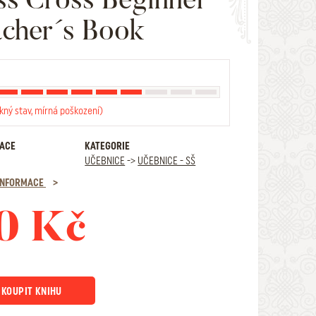
cher´s Book
kný stav, mírná poškození)
RACE
KATEGORIE
UČEBNICE
->
UČEBNICE - SŠ
 INFORMACE
0 Kč
KOUPIT KNIHU