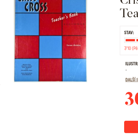
Tea
STAV:
7/10 (Pě
ILUST
-
DALŠÍ
3