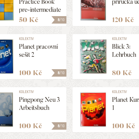
Practice Book
příručka uč
pre-intermediate
50 Kč
120 Kč
8
/10
KOLEKTIV
KOLEKTIV
Planet pracovní
Blick 3:
sešit 2
Lehrbuch
100 Kč
80 Kč
8
/10
KOLEKTIV
KOLEKTIV
Pingpong Neu 3
Planet Ku
Arbeitsbuch
1
100 Kč
100 Kč
8
/10