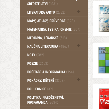
SBĚRATELSTVÍ
(1031)
Dům a byt (102)
LITERATURA FAKTU
(2732)
Katalogy (503)
MAPY, ATLASY, PRŮVODCE
(898)
MATEMATIKA, FYZIKA, CHEMIE
(307)
MEDICÍNA, LÉKAŘSKÉ
(518)
NAUČNÁ LITERATURA
(4867)
Zdraví a zdraví životní styl (510)
NOTY
(282)
POEZIE
(2653)
POČÍTAČE A INFORMATIKA
(164)
POHÁDKY, DĚTSKÉ
(3303)
Pro děti a mládež (2899)
POHLEDNICE
(39)
Pohádky, Dětské - Do roku 1948 (176)
POLITIKA, NÁBOŽENSTVÍ,
Pohádky, Dětské - Od roku 1949 (257)
PROPAGANDA
(2634)