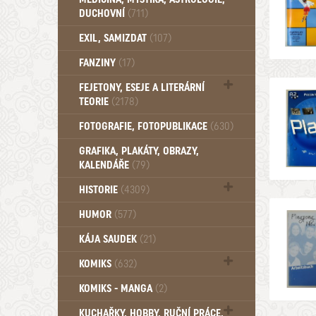
DUCHOVNÍ
(711)
Okultismus (110)
EXIL, SAMIZDAT
(107)
Záhady (105)
FANZINY
(17)
FEJETONY, ESEJE A LITERÁRNÍ
TEORIE
(2178)
Citáty, aforismy, snáře, přísloví,
FOTOGRAFIE, FOTOPUBLIKACE
(630)
afirmace (106)
GRAFIKA, PLAKÁTY, OBRAZY,
KALENDÁŘE
(79)
HISTORIE
(4309)
Mytologie, Mýty, Báje, Pověsti (204)
HUMOR
(577)
KÁJA SAUDEK
(21)
KOMIKS
(632)
Komiks - Čtyřlístek (234)
KOMIKS - MANGA
(2)
Komiks - Ostatní (180)
KUCHAŘKY, HOBBY, RUČNÍ PRÁCE,