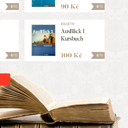
90 Kč
8
/10
8
/10
KOLEKTIV
AusBlick 1
Kursbuch
100 Kč
9
/10
8
/10