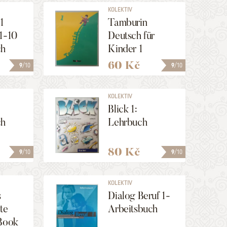
KOLEKTIV
1
Tamburin
1-10
Deutsch für
ch
Kinder 1
60 Kč
9
/10
9
/10
KOLEKTIV
Blick 1:
ch
Lehrbuch
80 Kč
9
/10
9
/10
KOLEKTIV
s
Dialog Beruf 1-
te
Arbeitsbuch
 Book