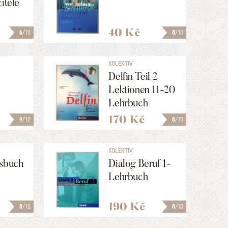
itele
40 Kč
6
/10
8
/10
KOLEKTIV
Delfin Teil 2
Lektionen 11-20
Lehrbuch
170 Kč
9
/10
8
/10
KOLEKTIV
rsbuch
Dialog Beruf 1-
Lehrbuch
190 Kč
8
/10
8
/10