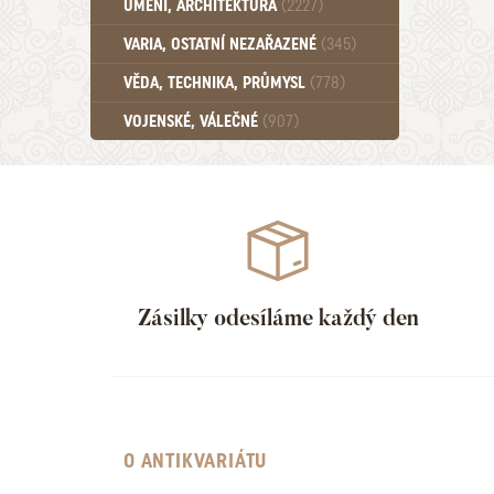
UMĚNÍ, ARCHITEKTURA
(2227)
Učebnice - SŠ (789)
VARIA, OSTATNÍ NEZAŘAZENÉ
(345)
Učebnice - VŠ (259)
Učebnice - ZŠ (556)
VĚDA, TECHNIKA, PRŮMYSL
(778)
Učebnice - Ostatní (499)
VOJENSKÉ, VÁLEČNÉ
(907)
Zásilky odesíláme každý den
O ANTIKVARIÁTU