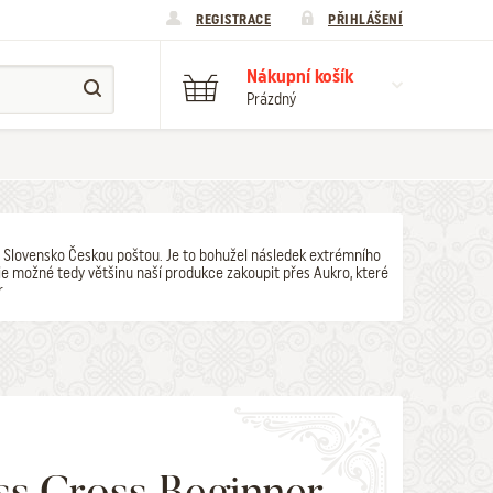
REGISTRACE
PŘIHLÁŠENÍ
Nákupní košík
Prázdný
y na Slovensko Českou poštou. Je to bohužel následek extrémního
e možné tedy většinu naší produkce zakoupit přes Aukro, které
r
ss Cross Beginner