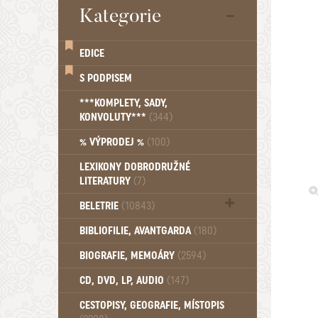
Kategorie
EDICE
S PODPISEM
***KOMPLETY, SADY,
KONVOLUTY***
(344)
% VÝPRODEJ %
(100)
LEXIKONY DOBRODRUŽNÉ
LITERATURY
(7)
BELETRIE
(10843)
Beletrie - Historická (1388)
BIBLIOFILIE, AVANTGARDA
(180)
Beletrie - Humoristické (501)
BIOGRAFIE, MEMOÁRY
(2594)
Beletrie - Povídky (1758)
Beletrie - Thrillery, krimi (1179)
CD, DVD, LP, AUDIO
(147)
Beletrie - Válečné romány (489)
Beletrie - Ženské a dívčí romány
CESTOPISY, GEOGRAFIE, MÍSTOPIS