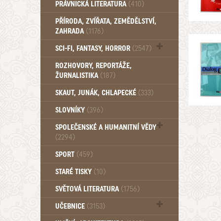
PRÁVNICKÁ LITERATURA
(410)
PŘÍRODA, ZVÍŘATA, ZEMĚDĚLSTVÍ,
ZAHRADA
(1176)
SCI-FI, FANTASY, HORROR
(2547)
UFO (14)
ROZHOVORY, REPORTÁŽE,
ŽURNALISTIKA
(187)
SKAUT, JUNÁK, CHLAPECKÉ
(333)
SLOVNÍKY
(396)
SPOLEČENSKÉ A HUMANITNÍ VĚDY
(2294)
Pedagogika (191)
SPORT
(459)
Filozofie, sociologie (860)
STARÉ TISKY
(10)
Psychologie a osobní rozvoj (761)
SVĚTOVÁ LITERATURA
(1756)
UČEBNICE
(3153)
Učebnice - Jazykové (1297)