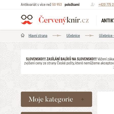
Antikvariát s více než
50 953
položkami
+420 775 2
ANTIK
Hlavní strana
Učebnice
Učebnice 
SLOVENSKO!!! ZASÍLÁNÍ BALÍKŮ NA SLOVENSKO!!!
Vážení záka
zvýšení ceny ze strany České pošty, které nemůžeme akceptova
Moje kategorie