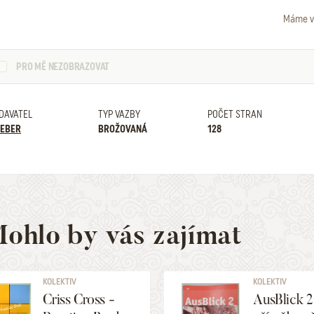
Máme v
PRO MĚ NEZOBRAZOVAT
DAVATEL
TYP VAZBY
POČET STRAN
EBER
BROŽOVANÁ
128
ohlo by vás zajímat
KOLEKTIV
KOLEKTIV
Criss Cross -
AusBlick 2