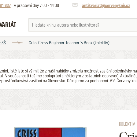
81 837
v pracovní dny 7:00 - 14:00
antikvariat@cervenyknir.cz
VARIÁT
- SŠ
Criss Cross Beginner Teacher´s Book (kolektiv)
zníci, jistě jste si všimli, že z naší nabídky zmizela možnost zaslání objednávk
t. V současnosti řešíme spolupráci s některým z ostatních dopravců. Aktuálně j
zprostředkovává zasílání na Slovensko. Děkujeme za pochopení. Váš Červený kní
KOLEKTIV
Cri