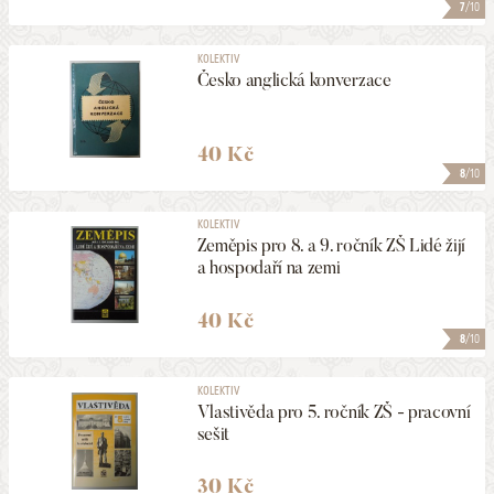
7
/10
KOLEKTIV
Česko anglická konverzace
40 Kč
8
/10
KOLEKTIV
Zeměpis pro 8. a 9. ročník ZŠ Lidé žijí
a hospodaří na zemi
40 Kč
8
/10
KOLEKTIV
Vlastivěda pro 5. ročník ZŠ - pracovní
sešit
30 Kč