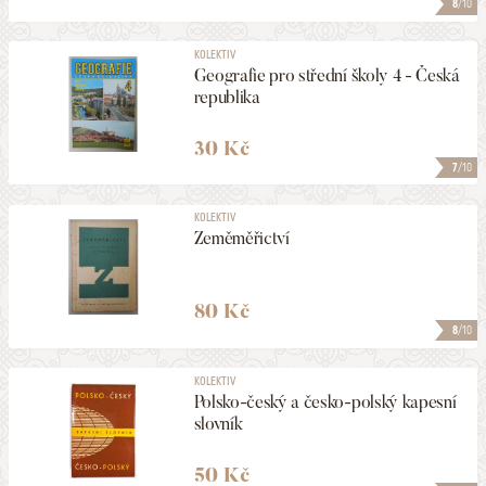
8
/10
KOLEKTIV
Geografie pro střední školy 4 - Česká
republika
30 Kč
7
/10
KOLEKTIV
Zeměměřictví
80 Kč
8
/10
KOLEKTIV
Polsko-český a česko-polský kapesní
slovník
50 Kč