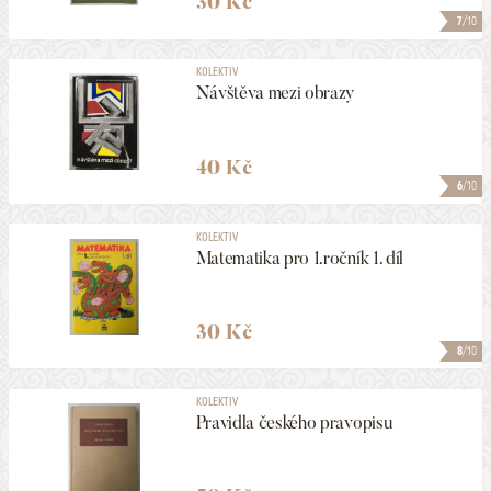
30 Kč
7
/10
KOLEKTIV
Návštěva mezi obrazy
40 Kč
6
/10
KOLEKTIV
Matematika pro 1.ročník 1. díl
30 Kč
8
/10
KOLEKTIV
Pravidla českého pravopisu