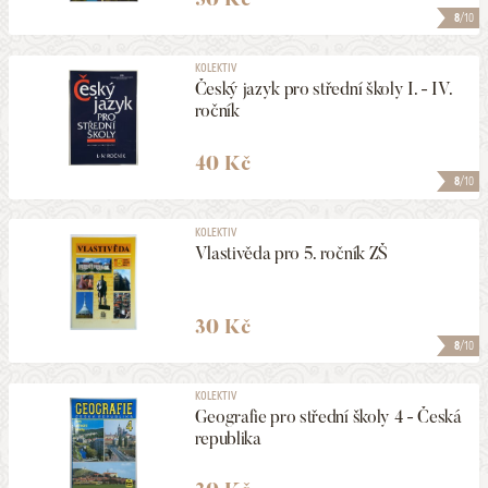
8
/10
KOLEKTIV
Český jazyk pro střední školy I. - IV.
ročník
40 Kč
8
/10
KOLEKTIV
Vlastivěda pro 5. ročník ZŠ
30 Kč
8
/10
KOLEKTIV
Geografie pro střední školy 4 - Česká
republika