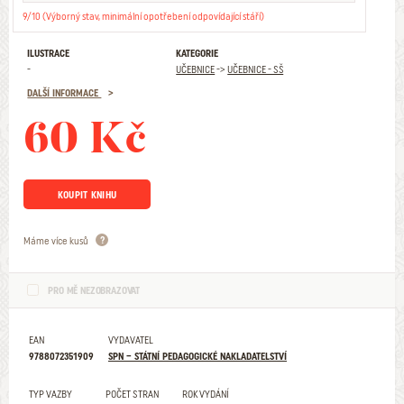
9/10 (Výborný stav, minimální opotřebení odpovídající stáří)
ILUSTRACE
KATEGORIE
-
UČEBNICE
->
UČEBNICE - SŠ
DALŠÍ INFORMACE
60 Kč
KOUPIT KNIHU
Máme více kusů
PRO MĚ NEZOBRAZOVAT
EAN
VYDAVATEL
9788072351909
SPN – STÁTNÍ PEDAGOGICKÉ NAKLADATELSTVÍ
TYP VAZBY
POČET STRAN
ROK VYDÁNÍ