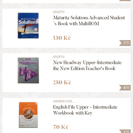
KOLEKTIV
Maturita Solutions Advanced Student
´s Book with MultiROM
130 Kč
7
/10
KOLEKTIV
New Headway Upper-Intermediate
the New Edition Teacher's Book
250 Kč
8
/10
OXENDER CLIVE, ...
English File Upper - Intermediate
Workbook with Key
70 Kč
7
/10