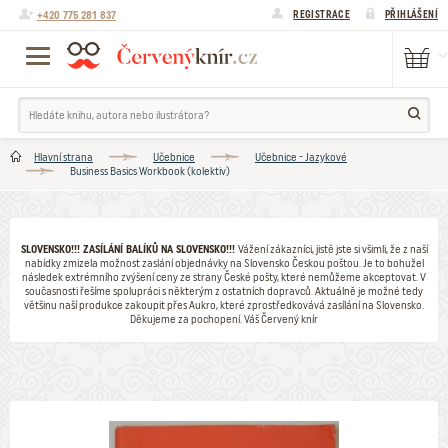
+420 775 281 837
REGISTRACE
PŘIHLÁŠENÍ
Hlavní strana
Učebnice
Učebnice - Jazykové
Business Basics Workbook (kolektiv)
SLOVENSKO!!! ZASÍLÁNÍ BALÍKŮ NA SLOVENSKO!!!
Vážení zákazníci, jistě jste si všimli, že z naší
nabídky zmizela možnost zaslání objednávky na Slovensko Českou poštou. Je to bohužel
následek extrémního zvýšení ceny ze strany České pošty, které nemůžeme akceptovat. V
současnosti řešíme spolupráci s některým z ostatních dopravců. Aktuálně je možné tedy
většinu naší produkce zakoupit přes Aukro, které zprostředkovává zasílání na Slovensko.
Děkujeme za pochopení. Váš Červený knír