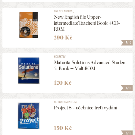
OXENDEN CLIVE, ...
New English file Upper-
intermediateTeacherś Book +CD-
ROM
290 Kč
7
/10
KOLEKTIV
Maturita Solutions Advanced Student
´s Book + MultiROM
120 Kč
7
/10
HUTCHINSON TOM, ...
Project 5 - učebnice třetí vydání
150 Kč
8
/10