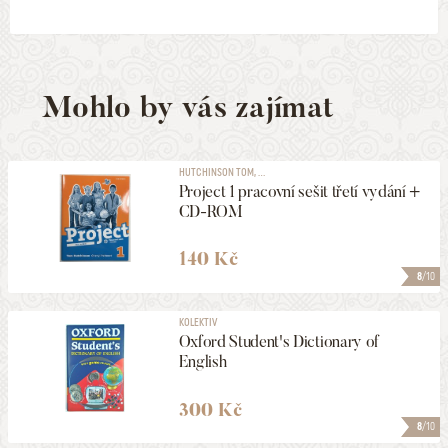
Mohlo by vás zajímat
HUTCHINSON TOM, ...
Project 1 pracovní sešit třetí vydání +
CD-ROM
140 Kč
8
/10
KOLEKTIV
Oxford Student's Dictionary of
English
300 Kč
8
/10