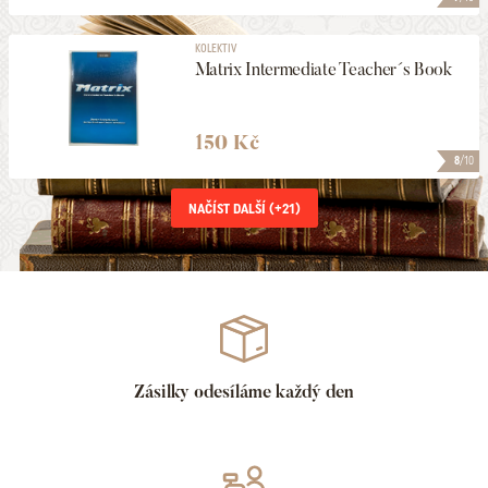
KOLEKTIV
Matrix Intermediate Teacher´s Book
150 Kč
8
/10
NAČÍST DALŠÍ (+
21
)
Zásilky odesíláme každý den