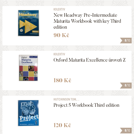
KOLEKTIV
New Headway Pre-Intermediate
Maturita Workbook with key Third
edition
90 Kč
8
/10
KOLEKTIV
Oxford Maturita Excellence úroveň Z
180 Kč
8
/10
HUTCHINSON TOM, ...
Project 5 Workbook Third edition
120 Kč
8
/10