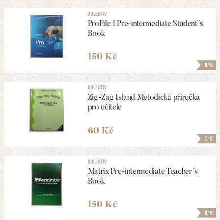
KOLEKTIV
ProFile 1 Pre-intermediate Student´s
Book
150 Kč
8
/10
KOLEKTIV
Zig-Zag Island Metodická příručka
pro učitele
60 Kč
7
/10
KOLEKTIV
Matrix Pre-intermediate Teacher´s
Book
150 Kč
8
/10