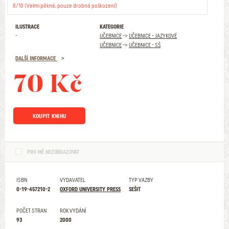
8/10 (Velmi pěkné, pouze drobná poškození)
ILUSTRACE
KATEGORIE
-
UČEBNICE
->
UČEBNICE - JAZYKOVÉ
UČEBNICE
->
UČEBNICE - SŠ
DALŠÍ INFORMACE
70 Kč
KOUPIT KNIHU
PRO MĚ NEZOBRAZOVAT
ISBN
VYDAVATEL
TYP VAZBY
0-19-457210-2
OXFORD UNIVERSITY PRESS
SEŠIT
POČET STRAN
ROK VYDÁNÍ
93
2000