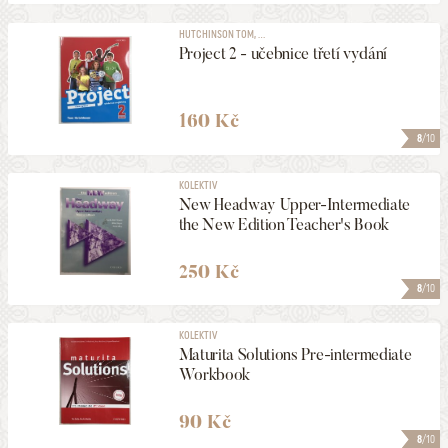
HUTCHINSON TOM, ...
Project 2 - učebnice třetí vydání
160 Kč
8
/10
KOLEKTIV
New Headway Upper-Intermediate
the New Edition Teacher's Book
250 Kč
8
/10
KOLEKTIV
Maturita Solutions Pre-intermediate
Workbook
90 Kč
8
/10