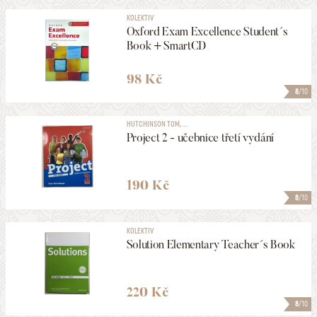
KOLEKTIV
Oxford Exam Excellence Student´s
Book + SmartCD
98 Kč
8
/10
HUTCHINSON TOM, ...
Project 2 - učebnice třetí vydání
190 Kč
8
/10
KOLEKTIV
Solution Elementary Teacher´s Book
220 Kč
8
/10