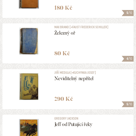
180 Kč
5
/10
MAX BRAND [=FAUST FREDERICK SCHILLER]
Železný oř
80 Kč
4
/10
JIŘÍ MEDULA [=KUCHYNKA JOSEF]
Neviditelný nepřítel
290 Kč
5
/10
GREGORY JACKSON
Jeff od Putující řeky