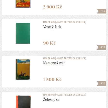
2 900 Kč
7
/10
MAX BRAND [=FAUST FREDERICK SCHILLER]
Veselý Jack
90 Kč
8
/10
MAX BRAND [=FAUST FREDERICK SCHILLER]
Kamenná tvář
1 500 Kč
8
/10
MAX BRAND [=FAUST FREDERICK SCHILLER]
Železný oř