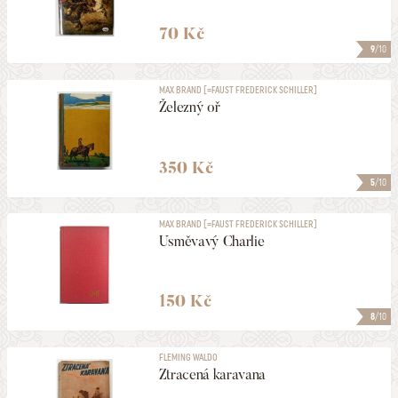
70 Kč
9
/10
MAX BRAND [=FAUST FREDERICK SCHILLER]
Železný oř
350 Kč
5
/10
MAX BRAND [=FAUST FREDERICK SCHILLER]
Usměvavý Charlie
150 Kč
8
/10
FLEMING WALDO
Ztracená karavana