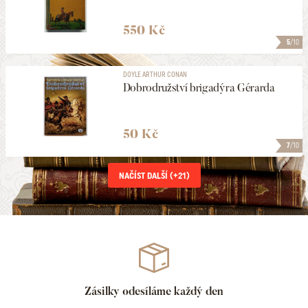
550 Kč
5
/10
DOYLE ARTHUR CONAN
Dobrodružství brigadýra Gérarda
50 Kč
7
/10
NAČÍST DALŠÍ (+
21
)
Zásilky odesíláme každý den