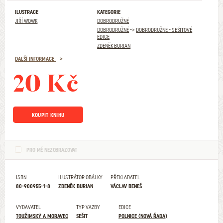
ILUSTRACE
KATEGORIE
JIŘÍ WOWK
DOBRODRUŽNÉ
DOBRODRUŽNÉ
->
DOBRODRUŽNÉ - SEŠITOVÉ
EDICE
ZDENĚK BURIAN
DALŠÍ INFORMACE
20 Kč
KOUPIT KNIHU
PRO MĚ NEZOBRAZOVAT
ISBN
ILUSTRÁTOR OBÁLKY
PŘEKLADATEL
80-900955-1-8
ZDENĚK BURIAN
VÁCLAV BENEŠ
VYDAVATEL
TYP VAZBY
EDICE
TOUŽIMSKÝ A MORAVEC
SEŠIT
POLNICE (NOVÁ ŘADA)