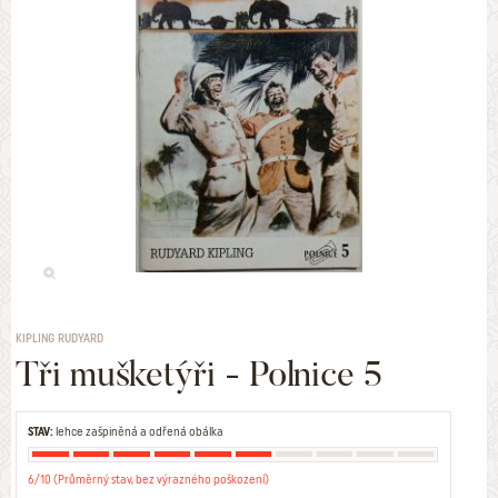
KIPLING RUDYARD
Tři mušketýři - Polnice 5
STAV:
lehce zašpiněná a odřená obálka
6/10 (Průměrný stav, bez výrazného poškození)