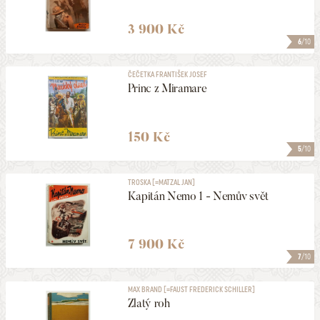
3 900 Kč
6
/10
ČEČETKA FRANTIŠEK JOSEF
Princ z Miramare
150 Kč
5
/10
TROSKA [=MATZAL JAN]
Kapitán Nemo 1 - Nemův svět
7 900 Kč
7
/10
MAX BRAND [=FAUST FREDERICK SCHILLER]
Zlatý roh