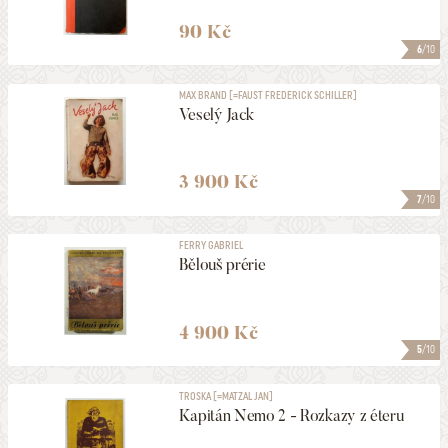
90 Kč
6
/10
MAX BRAND [=FAUST FREDERICK SCHILLER]
Veselý Jack
3 900 Kč
7
/10
FERRY GABRIEL
Bělouš prérie
4 900 Kč
5
/10
TROSKA [=MATZAL JAN]
Kapitán Nemo 2 - Rozkazy z éteru