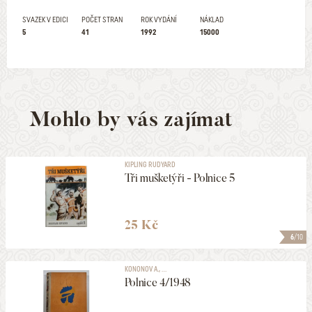
SVAZEK V EDICI
POČET STRAN
ROK VYDÁNÍ
NÁKLAD
5
41
1992
15000
Mohlo by vás zajímat
KIPLING RUDYARD
Tři mušketýři - Polnice 5
25 Kč
6
/10
KONONOV A., ...
Polnice 4/1948