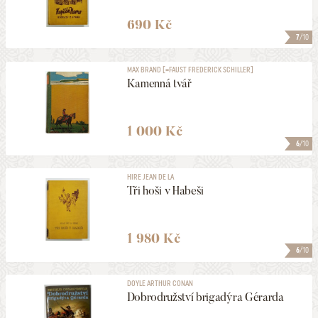
690 Kč
7
/10
MAX BRAND [=FAUST FREDERICK SCHILLER]
Kamenná tvář
1 000 Kč
6
/10
HIRE JEAN DE LA
Tři hoši v Habeši
1 980 Kč
6
/10
DOYLE ARTHUR CONAN
Dobrodružství brigadýra Gérarda