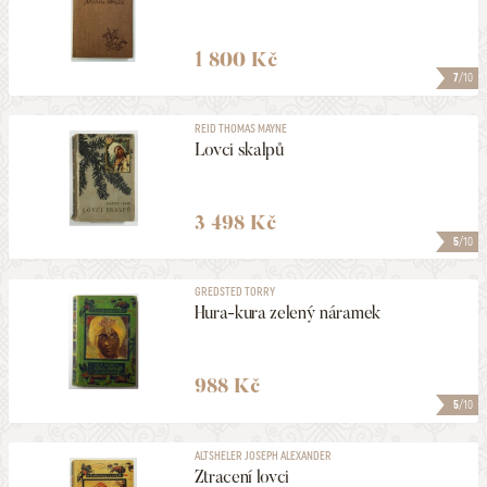
1 800 Kč
7
/10
REID THOMAS MAYNE
Lovci skalpů
3 498 Kč
5
/10
GREDSTED TORRY
Hura-kura zelený náramek
988 Kč
5
/10
ALTSHELER JOSEPH ALEXANDER
Ztracení lovci