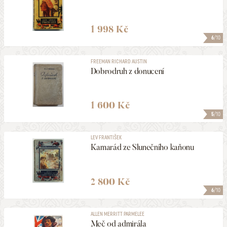
1 998 Kč
6
/10
FREEMAN RICHARD AUSTIN
Dobrodruh z donucení
1 600 Kč
5
/10
LEV FRANTIŠEK
Kamarád ze Slunečního kaňonu
2 800 Kč
6
/10
ALLEN MERRITT PARMELEE
Meč od admirála