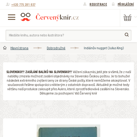
+420 775 281 837
REGISTRACE
PŘIHLÁŠENÍ
Hlavní strana
Dobrodružné
Indiánův nugget (Julius King)
SLOVENSKO!!! ZASÍLÁNÍ BALÍKŮ NA SLOVENSKO!!!
Vážení zákazníci, jistě jste si všimli, že z naší
nabídky zmizela možnost zaslání objednávky na Slovensko Českou poštou. Je to bohužel
následek extrémního zvýšení ceny ze strany České pošty, které nemůžeme akceptovat. V
současnosti řešíme spolupráci s některým z ostatních dopravců. Aktuálně je možné tedy
většinu naší produkce zakoupit přes Aukro, které zprostředkovává zasílání na Slovensko.
Děkujeme za pochopení. Váš Červený knír