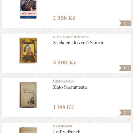
2 998 Kč
6
/10
ALTSHELER JOSEPH ALEXANDER
Za zlatem do země Siouxů
3 500 Kč
6
/10
FELDE MAXMILIAN
Zlato Sacramenta
1 188 Kč
6
/10
PEASE HOWARD
Loď v džungli