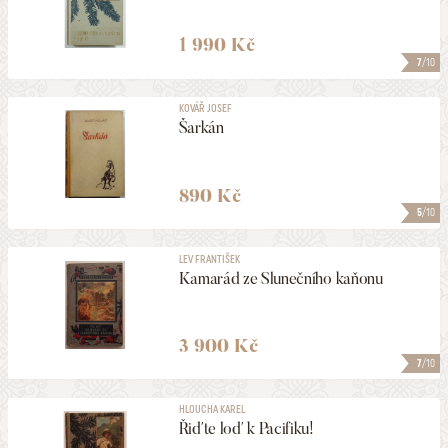
1 990 Kč
7
/10
KOVÁŘ JOSEF
Šarkán
890 Kč
5
/10
LEV FRANTIŠEK
Kamarád ze Slunečního kaňonu
3 900 Kč
7
/10
HLOUCHA KAREL
Řiďte loď k Pacifiku!