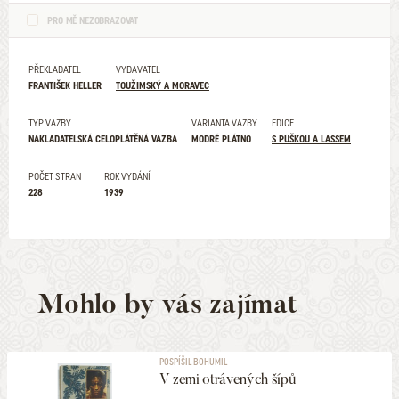
PRO MĚ NEZOBRAZOVAT
PŘEKLADATEL
VYDAVATEL
FRANTIŠEK HELLER
TOUŽIMSKÝ A MORAVEC
TYP VAZBY
VARIANTA VAZBY
EDICE
NAKLADATELSKÁ CELOPLÁTĚNÁ VAZBA
MODRÉ PLÁTNO
S PUŠKOU A LASSEM
POČET STRAN
ROK VYDÁNÍ
228
1939
Mohlo by vás zajímat
POSPÍŠIL BOHUMIL
V zemi otrávených šípů