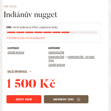
KING JULIUS
Indiánův nugget
STAV:
mírně sešikmený hřbet, zašpiněné desky
7/10 (Pěkný stav, mírná poškození)
ILUSTRACE
KATEGORIE
ZDENĚK BURIAN
DOBRODRUŽNÉ
DOBRODRUŽNÉ
->
DOBRODRUŽNÉ - DO ROKU
1948
ZDENĚK BURIAN
DALŠÍ INFORMACE
1 500 Kč
KOUPIT KNIHU
NAVRHNOUT CENU