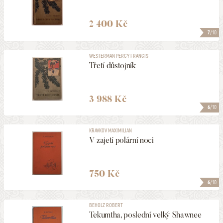
2 400 Kč
7
/10
WESTERMAN PERCY FRANCIS
Třetí důstojník
3 988 Kč
6
/10
KRAVKOV MAXIMILIAN
V zajetí polární noci
750 Kč
6
/10
BEHOLZ ROBERT
Tekumtha, poslední velký Shawnee