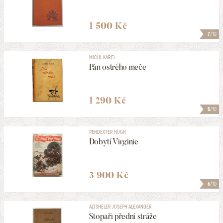
1 500 Kč
7
/10
MICHL KAREL
Pán ostrého meče
1 290 Kč
5
/10
PENDEXTER HUGH
Dobytí Virginie
3 900 Kč
6
/10
ALTSHELER JOSEPH ALEXANDER
Stopaři přední stráže