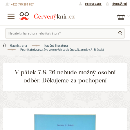
+420 775 281 837
REGISTRACE
PŘIHLÁŠENÍ
Hlavní strana
Naučná literatura
Podnikatelská správa akciových společností (Jaroslav A. Jirásek)
V pátek 7.8. 26 nebude možný osobní
odběr. Děkujeme za pochopení