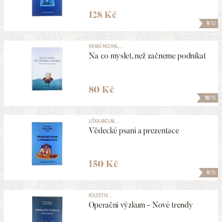
128 Kč
9
/10
HRABÍ MICHAL, ...
Na co myslet, než začneme podnikat
80 Kč
10
/10
LIŠKA VÁCLAV, ...
Vědecké psaní a prezentace
150 Kč
9
/10
KOLEKTIV, ...
Operační výzkum - Nové trendy