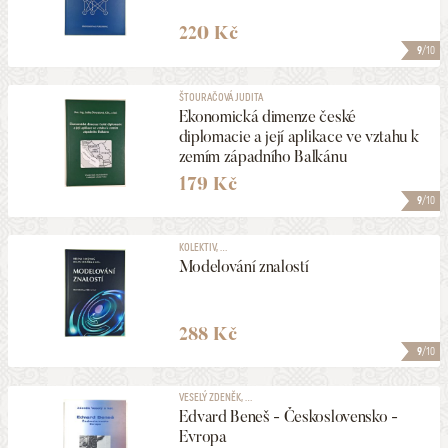
220 Kč
9
/10
ŠTOURAČOVÁ JUDITA
Ekonomická dimenze české
diplomacie a její aplikace ve vztahu k
zemím západního Balkánu
179 Kč
9
/10
KOLEKTIV, ...
Modelování znalostí
288 Kč
9
/10
VESELÝ ZDENĚK, ...
Edvard Beneš - Československo -
Evropa