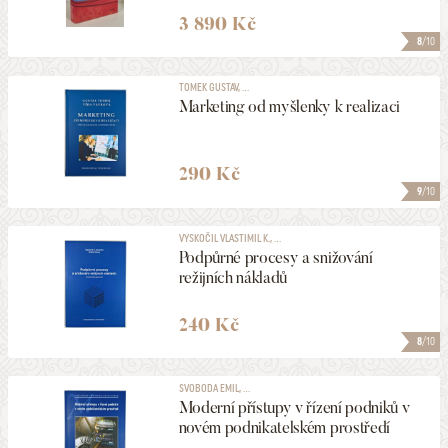
3 890 Kč
8
/10
TOMEK GUSTAV, ...
Marketing od myšlenky k realizaci
290 Kč
9
/10
VYSKOČIL VLASTIMIL K., ...
Podpůrné procesy a snižování
režijních nákladů
240 Kč
8
/10
SVOBODA EMIL, ...
Moderní přístupy v řízení podniků v
novém podnikatelském prostředí