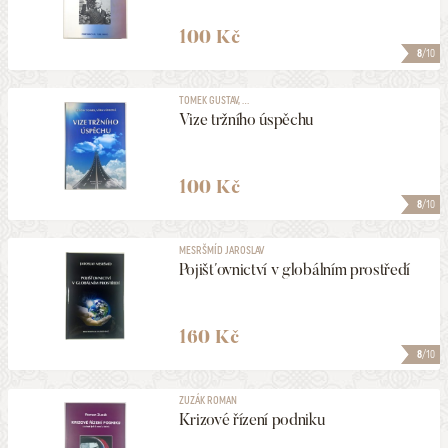
100 Kč
8
/10
TOMEK GUSTAV, ...
Vize tržního úspěchu
100 Kč
8
/10
MESRŠMÍD JAROSLAV
Pojišťovnictví v globálním prostředí
160 Kč
8
/10
ZUZÁK ROMAN
Krizové řízení podniku