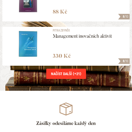
88 Kč
8
/10
PITRA ZBYNĚK
Management inovačních aktivit
330 Kč
8
/10
NAČÍST DALŠÍ (+
21
)
Zásilky odesíláme každý den