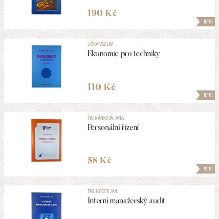
190 Kč
8
/10
LIŠKA VÁCLAV
Ekonomie pro techniky
110 Kč
8
/10
ŠAFRÁNKOVÁ JANA
Personální řízení
58 Kč
9
/10
TRUNEČEK JAN
Interní manažerský audit