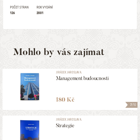
POČET STRAN
ROK VYDÁNÍ
126
2001
Mohlo by vás zajímat
JIRÁSEK JAROSLAV A.
Management budoucnosti
180 Kč
7
/10
JIRÁSEK JAROSLAV A.
Strategie