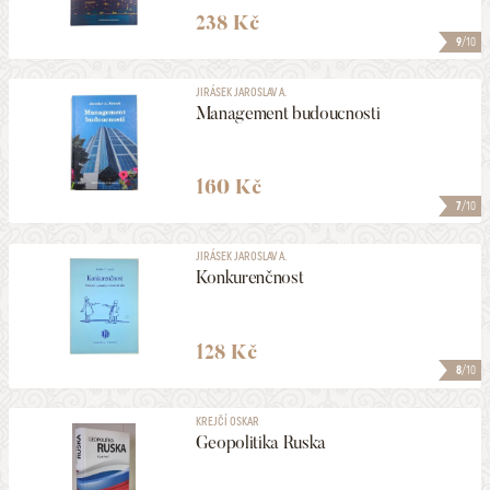
238 Kč
9
/10
JIRÁSEK JAROSLAV A.
Management budoucnosti
160 Kč
7
/10
JIRÁSEK JAROSLAV A.
Konkurenčnost
128 Kč
8
/10
KREJČÍ OSKAR
Geopolitika Ruska