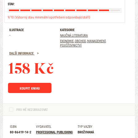
STAV:
9/10 (Výborný stav, minimální opotřebení odpovídající stáří)
ILUSTRACE
KATEGORIE
-
NAUČNÁ LITERATURA
EKONOMIE, OBCHOD, MANAGEMENT,
POJIŠŤOVNICTVÍ
DALŠÍ INFORMACE
158 Kč
KOUPIT KNIHU
PRO MĚ NEZOBRAZOVAT
ISBN
VYDAVATEL
TYP VAZBY
80-86419-14-2
PROFESSIONAL PUBLISHING
BROŽOVANÁ