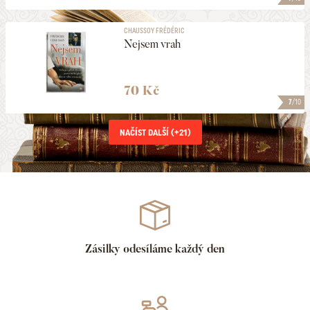
CHAUSSOY FRÉDÉRIC
Nejsem vrah
70 Kč
7
/10
NAČÍST DALŠÍ (+
21
)
Zásilky odesíláme každý den