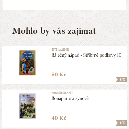
Mohlo by vás zajímat
ESTES ALLISON
Báječný nápad - Stříbrné podkovy 10
50 Kč
8
/10
HOWARD RICHARD
Bonapartovi synové
40 Kč
8
/10