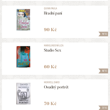
QUINN PAULA
Hradní paní
90 Kč
9
/10
MARKLUNDOVÁ LIZA
Studio Sex
60 Kč
8
/10
MORRELL DAVID
Osudný portrét
70 Kč
7
/10