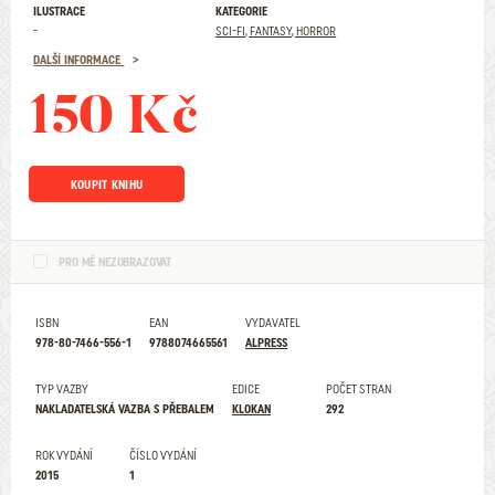
ILUSTRACE
KATEGORIE
-
SCI-FI, FANTASY, HORROR
DALŠÍ INFORMACE
150 Kč
KOUPIT KNIHU
PRO MĚ NEZOBRAZOVAT
ISBN
EAN
VYDAVATEL
978-80-7466-556-1
9788074665561
ALPRESS
TYP VAZBY
EDICE
POČET STRAN
NAKLADATELSKÁ VAZBA S PŘEBALEM
KLOKAN
292
ROK VYDÁNÍ
ČÍSLO VYDÁNÍ
2015
1