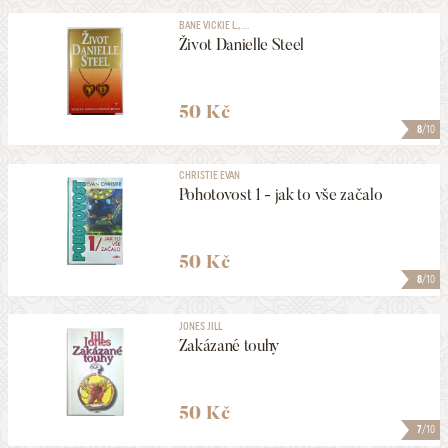
BANE VICKIE L., ...
Život Danielle Steel
50 Kč
8
/10
CHRISTIE EVAN
Pohotovost 1 - jak to vše začalo
50 Kč
8
/10
JONES JILL
Zakázané touhy
50 Kč
7
/10