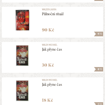
WALDEN LAURA
Půlnoční rituál
90 Kč
9
/10
WALSH MICHAEL
Jak plyne čas
30 Kč
8
/10
WALSH MICHAEL
Jak plyne čas
18 Kč
7
/10