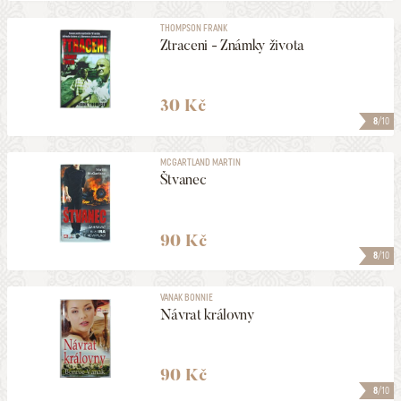
THOMPSON FRANK
Ztraceni - Známky života
30 Kč
8
/10
MCGARTLAND MARTIN
Štvanec
90 Kč
8
/10
VANAK BONNIE
Návrat královny
90 Kč
8
/10