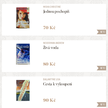
MISHA CHRISTINE
Jednou pochopíš
70 Kč
8
/10
NEIDERMAN ANDREW
Živá voda
80 Kč
8
/10
BALLANTYNE LISA
Cesta k vykoupení
90 Kč
8
/10