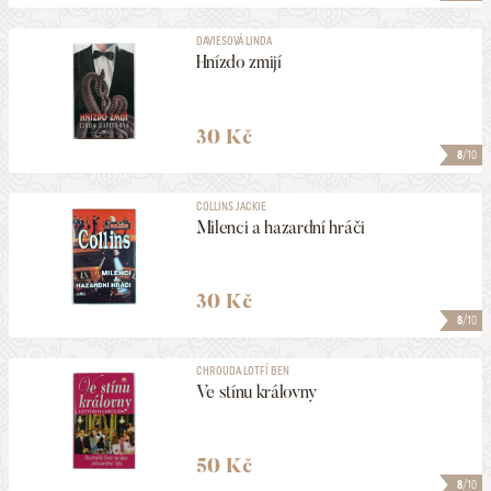
DAVIESOVÁ LINDA
Hnízdo zmijí
30 Kč
8
/10
COLLINS JACKIE
Milenci a hazardní hráči
30 Kč
8
/10
CHROUDA LOTFÍ BEN
Ve stínu královny
50 Kč
8
/10