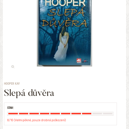
HOOPER KAY
Slepá důvěra
STAV:
8/10 (Velmi pěkné, pouze drobná poškození)