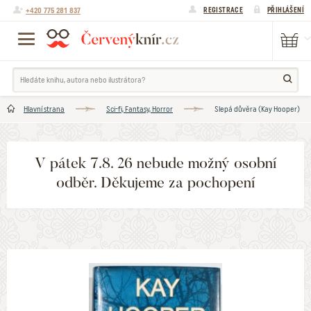
+420 775 281 837
REGISTRACE
PŘIHLÁŠENÍ
Hlavní strana
Sci-fi, Fantasy, Horror
Slepá důvěra (Kay Hooper)
V pátek 7.8. 26 nebude možný osobní
odběr. Děkujeme za pochopení