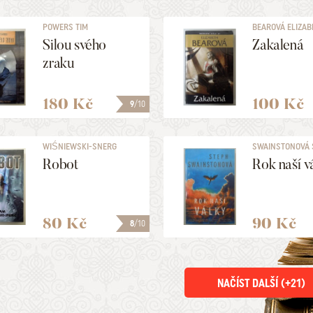
POWERS TIM
BEAROVÁ ELIZAB
Silou svého
Zakalená
zraku
180 Kč
100 Kč
9
/10
WIŚNIEWSKI-SNERG
SWAINSTONOVÁ 
ADAM
Robot
Rok naší v
80 Kč
90 Kč
8
/10
NAČÍST DALŠÍ (+
21
)