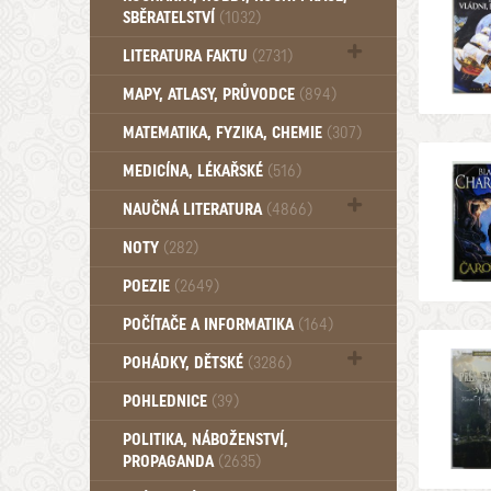
SBĚRATELSTVÍ
(1032)
Dům a byt (102)
LITERATURA FAKTU
(2731)
Katalogy (503)
MAPY, ATLASY, PRŮVODCE
(894)
MATEMATIKA, FYZIKA, CHEMIE
(307)
MEDICÍNA, LÉKAŘSKÉ
(516)
NAUČNÁ LITERATURA
(4866)
Zdraví a zdraví životní styl (510)
NOTY
(282)
POEZIE
(2649)
POČÍTAČE A INFORMATIKA
(164)
POHÁDKY, DĚTSKÉ
(3286)
Pro děti a mládež (2882)
POHLEDNICE
(39)
Pohádky, Dětské - Do roku 1948 (174)
POLITIKA, NÁBOŽENSTVÍ,
Pohádky, Dětské - Od roku 1949 (257)
PROPAGANDA
(2635)