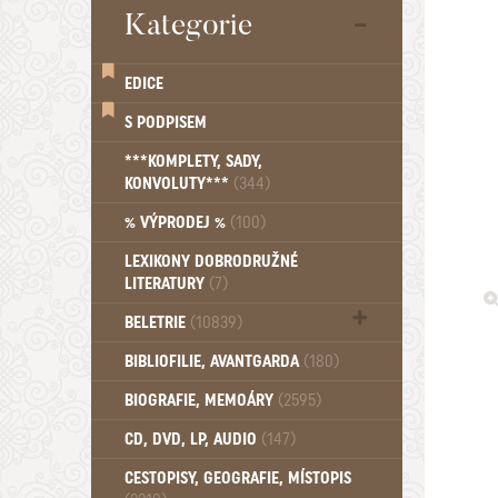
Kategorie
EDICE
S PODPISEM
***KOMPLETY, SADY,
KONVOLUTY***
(344)
% VÝPRODEJ %
(100)
LEXIKONY DOBRODRUŽNÉ
LITERATURY
(7)
BELETRIE
(10839)
Beletrie - Historická (1389)
BIBLIOFILIE, AVANTGARDA
(180)
Beletrie - Humoristické (501)
BIOGRAFIE, MEMOÁRY
(2595)
Beletrie - Povídky (1754)
Beletrie - Thrillery, krimi (1179)
CD, DVD, LP, AUDIO
(147)
Beletrie - Válečné romány (489)
Beletrie - Ženské a dívčí romány
CESTOPISY, GEOGRAFIE, MÍSTOPIS