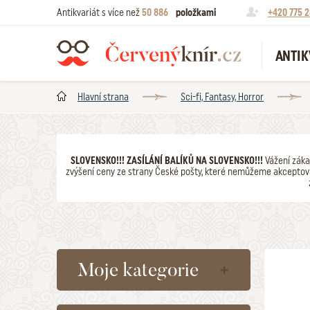
Antikvariát s více než
50 886
položkami
+420 775 2
ANTIK
Hlavní strana
Sci-fi, Fantasy, Horror
SLOVENSKO!!! ZASÍLÁNÍ BALÍKŮ NA SLOVENSKO!!!
Vážení záka
zvýšení ceny ze strany České pošty, které nemůžeme akceptova
Moje kategorie