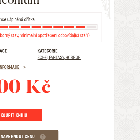
hce ušpiněná ořízka
borný stav, minimální opotřebení odpovídající stáří)
RACE
KATEGORIE
SCI-FI, FANTASY, HORROR
 INFORMACE
00 Kč
KOUPIT KNIHU
NAVRHNOUT CENU