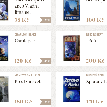
aneb Vládni,
Británie!
38 Kč
100 Kč
7
/10
CHARLTON BLAKE
REED ROBERT
Čarotepec
Dřeň
120 Kč
200 Kč
8
/10
KIRKPATRICK RUSSELL
DUFKOVÁ EDITA
Přes tvář světa
Zpráva z 
180 Kč
120 Kč
8
/10