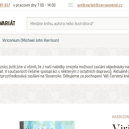
81 837
v pracovní dny 7:00 - 14:00
antikvariat@cervenyknir.cz
VARIÁT
Viriconium (Michael John Harrison)
zníci, jistě jste si všimli, že z naší nabídky zmizela možnost zaslání objednávk
t. V současnosti řešíme spolupráci s některým z ostatních dopravců. Aktuálně j
zprostředkovává zasílání na Slovensko. Děkujeme za pochopení. Váš Červený kní
HARRISON
Vir