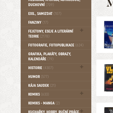
M
DUCHOVNÍ
(709)
Okultismus (110)
EXIL, SAMIZDAT
(107)
Záhady (105)
FANZINY
(17)
FEJETONY, ESEJE A LITERÁRNÍ
TEORIE
(2178)
Citáty, aforismy, snáře, přísloví,
FOTOGRAFIE, FOTOPUBLIKACE
(624)
afirmace (107)
GRAFIKA, PLAKÁTY, OBRAZY,
KALENDÁŘE
(79)
HISTORIE
(4307)
Mytologie, Mýty, Báje, Pověsti (203)
HUMOR
(577)
KÁJA SAUDEK
(21)
KOMIKS
(633)
Komiks - Čtyřlístek (233)
KOMIKS - MANGA
(2)
Komiks - Ostatní (180)
KUCHAŘKY, HOBBY, RUČNÍ PRÁCE,