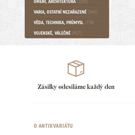
UMĚNÍ, ARCHITEKTURA
(2225)
Učebnice - SŠ (789)
VARIA, OSTATNÍ NEZAŘAZENÉ
(345)
Učebnice - VŠ (259)
Učebnice - ZŠ (556)
VĚDA, TECHNIKA, PRŮMYSL
(778)
Učebnice - Ostatní (499)
VOJENSKÉ, VÁLEČNÉ
(907)
Zásilky odesíláme každý den
O ANTIKVARIÁTU