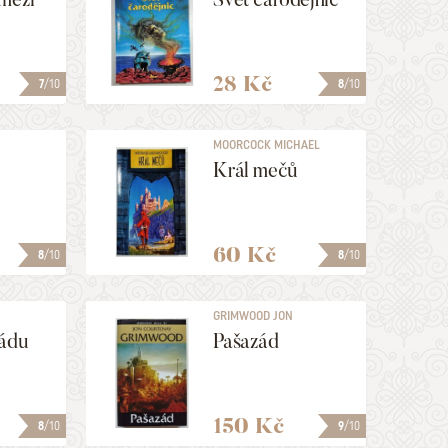
28 Kč
7
/10
8
/10
MOORCOCK MICHAEL
Král mečů
60 Kč
8
/10
8
/10
GRIMWOOD JON
COURTENAY
Hádu
Pašazád
150 Kč
8
/10
9
/10