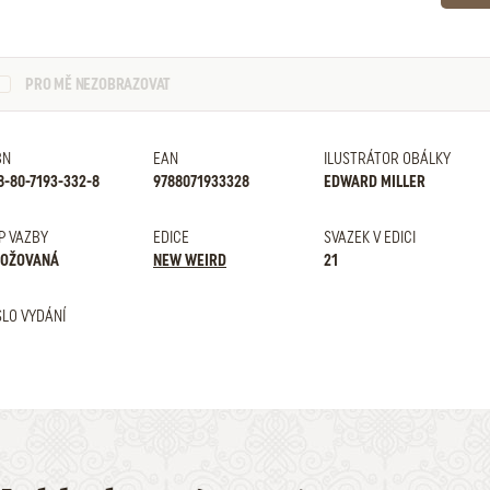
PRO MĚ NEZOBRAZOVAT
BN
EAN
ILUSTRÁTOR OBÁLKY
8-80-7193-332-8
9788071933328
EDWARD MILLER
P VAZBY
EDICE
SVAZEK V EDICI
OŽOVANÁ
NEW WEIRD
21
SLO VYDÁNÍ