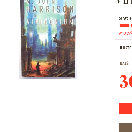
STAV:
le
9/10 (Vý
ILUST
-
DALŠÍ
3