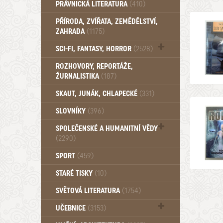
PRÁVNICKÁ LITERATURA
(410)
PŘÍRODA, ZVÍŘATA, ZEMĚDĚLSTVÍ,
ZAHRADA
(1175)
SCI-FI, FANTASY, HORROR
(2528)
UFO (14)
ROZHOVORY, REPORTÁŽE,
ŽURNALISTIKA
(187)
SKAUT, JUNÁK, CHLAPECKÉ
(331)
SLOVNÍKY
(396)
SPOLEČENSKÉ A HUMANITNÍ VĚDY
(2290)
Pedagogika (191)
SPORT
(459)
Filozofie, sociologie (858)
STARÉ TISKY
(10)
Psychologie a osobní rozvoj (760)
SVĚTOVÁ LITERATURA
(1754)
UČEBNICE
(3153)
Učebnice - Jazykové (1297)