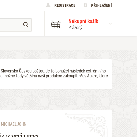
REGISTRACE
PŘIHLÁŠENÍ
Nákupní košík
Prázdný
y na Slovensko Českou poštou. Je to bohužel následek extrémního
e možné tedy většinu naší produkce zakoupit přes Aukro, které
r
 MICHAEL JOHN
iconium