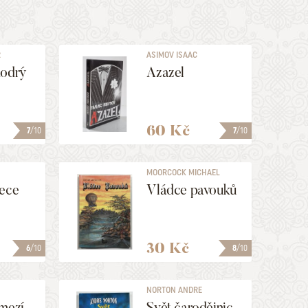
R
ASIMOV ISAAC
modrý
Azazel
60 Kč
7
/10
7
/10
MOORCOCK MICHAEL
bece
Vládce pavouků
30 Kč
6
/10
8
/10
NORTON ANDRE
omezí
Svět čarodějnic